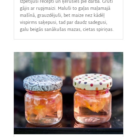
Izpētījuši recepti un ķērušies pie darba. Grūti
gājis ar rupjmaizi. Maluši to gaļas maļamajā
mašīnā, grauzdējuši, bet maize nez kādēļ
vispirms saķepusi, tad par daudz sadegusi,
galu beigās sanākušas mazas, cietas spiriņas.