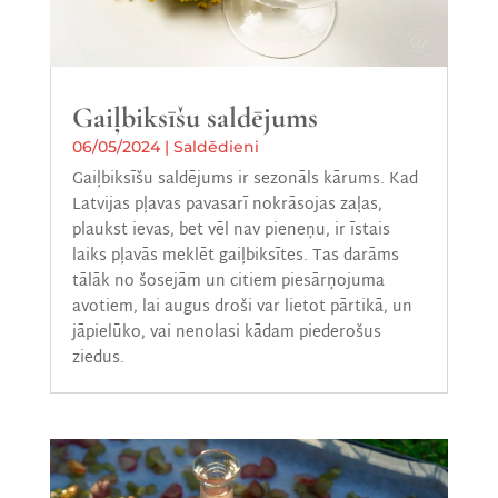
Gaiļbiksīšu saldējums
06/05/2024
|
Saldēdieni
Gaiļbiksīšu saldējums ir sezonāls kārums. Kad
Latvijas pļavas pavasarī nokrāsojas zaļas,
plaukst ievas, bet vēl nav pieneņu, ir īstais
laiks pļavās meklēt gaiļbiksītes. Tas darāms
tālāk no šosejām un citiem piesārņojuma
avotiem, lai augus droši var lietot pārtikā, un
jāpielūko, vai nenolasi kādam piederošus
ziedus.