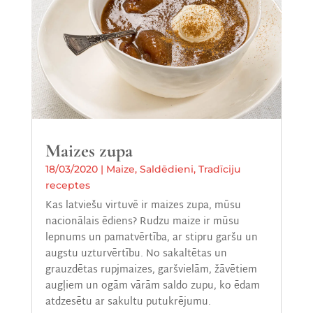
Maizes zupa
18/03/2020
|
Maize
,
Saldēdieni
,
Tradīciju
receptes
Kas latviešu virtuvē ir maizes zupa, mūsu
nacionālais ēdiens? Rudzu maize ir mūsu
lepnums un pamatvērtība, ar stipru garšu un
augstu uzturvērtību. No sakaltētas un
grauzdētas rupjmaizes, garšvielām, žāvētiem
augļiem un ogām vārām saldo zupu, ko ēdam
atdzesētu ar sakultu putukrējumu.