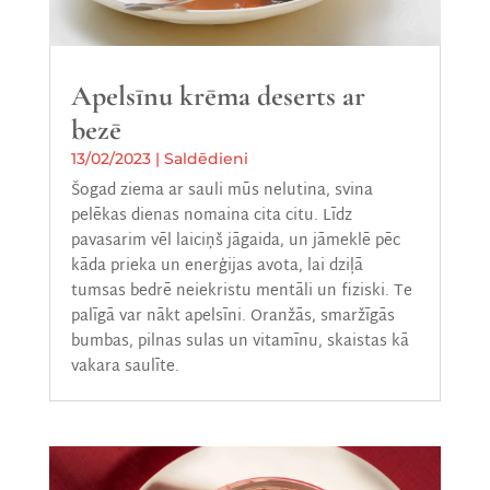
Apelsīnu krēma deserts ar
bezē
13/02/2023
|
Saldēdieni
Šogad ziema ar sauli mūs nelutina, svina
pelēkas dienas nomaina cita citu. Līdz
pavasarim vēl laiciņš jāgaida, un jāmeklē pēc
kāda prieka un enerģijas avota, lai dziļā
tumsas bedrē neiekristu mentāli un fiziski. Te
palīgā var nākt apelsīni. Oranžās, smaržīgās
bumbas, pilnas sulas un vitamīnu, skaistas kā
vakara saulīte.