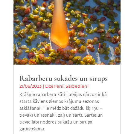
Rabarberu sukādes un sīrups
21/06/2023
|
Dzērieni
,
Saldēdieni
Krāšņie rabarberu kāti Latvijas dārzos ir kā
starta šāviens ziemas krājumu sezonas
atklāšanai. Tie mēdz būt dažādu šķirņu –
tievāki un resnāki, zaļi un sārti. Sārtie un
tievie labi noderēs sukāžu un sīrupa
gatavošanai.