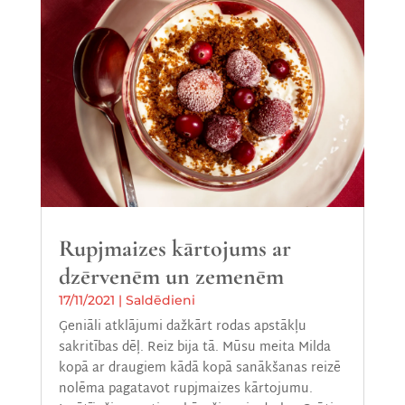
Rupjmaizes kārtojums ar
dzērvenēm un zemenēm
17/11/2021
|
Saldēdieni
Ģeniāli atklājumi dažkārt rodas apstākļu
sakritības dēļ. Reiz bija tā. Mūsu meita Milda
kopā ar draugiem kādā kopā sanākšanas reizē
nolēma pagatavot rupjmaizes kārtojumu.