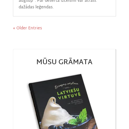
augšup”. Par deserta izcelsmi var atrast
dažādas leģendas.
« Older Entries
MŪSU GRĀMATA