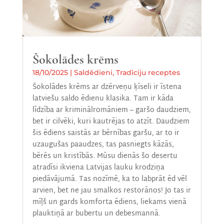
Šokolādes krēms
18/10/2025
|
Saldēdieni
,
Tradīciju receptes
Šokolādes krēms ar dzērveņu ķīseli ir īstena
latviešu saldo ēdienu klasika. Tam ir kāda
līdzība ar kriminālromāniem – garšo daudziem,
bet ir cilvēki, kuri kautrējas to atzīt. Daudziem
šis ēdiens saistās ar bērnības garšu, ar to ir
uzaugušas paaudzes, tas pasniegts kāzās,
bērēs un kristībās. Mūsu dienās šo desertu
atradīsi ikviena Latvijas lauku krodziņa
piedāvājumā. Tas nozīmē, ka to labprāt ēd vēl
arvien, bet ne jau smalkos restorānos! Jo tas ir
mīļš un gards komforta ēdiens, liekams vienā
plauktiņā ar bubertu un debesmannā.