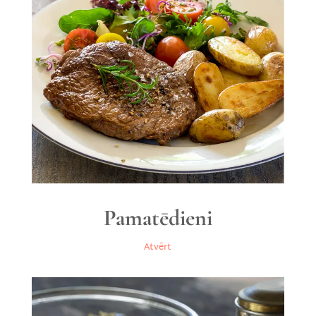
Pamatēdieni
Atvērt