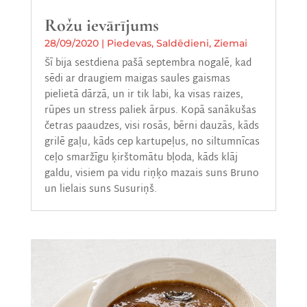
Rožu ievārījums
28/09/2020
|
Piedevas
,
Saldēdieni
,
Ziemai
Šī bija sestdiena pašā septembra nogalē, kad
sēdi ar draugiem maigas saules gaismas
pielietā dārzā, un ir tik labi, ka visas raizes,
rūpes un stress paliek ārpus. Kopā sanākušas
četras paaudzes, visi rosās, bērni dauzās, kāds
grilē gaļu, kāds cep kartupeļus, no siltumnīcas
ceļo smaržīgu ķirštomātu bļoda, kāds klāj
galdu, visiem pa vidu riņķo mazais suns Bruno
un lielais suns Susuriņš.