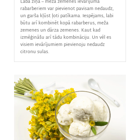
Labā ziņa – meža zemenes ievārījuma
rabarberiem var pievienot pavisam nedaudz,
un garša kļūst ļoti patīkama. Iespējams, labi
būtu arī kombinēt kopā rabarberus, meža
zemenes un dārza zemenes. Kaut kad
izmēģināšu arī tādu kombināciju. Un vēl es
visiem ievārījumiem pievienoju nedaudz
citronu sulas.