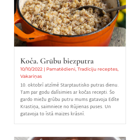
Koča. Grūbu biezputra
10/10/2022
|
Pamatēdieni
,
Tradīciju receptes
,
Vakariņas
10. oktobrī atzīmē Starptautisko putras dienu.
Tam par godu dalīsimies ar kočas recepti. Šo
gardo miežu grūbu putru mums gatavoja Edīte
Krastiņa, saimniece no Rūjienas puses. Un
gatavoja to īstā maizes krāsnī.