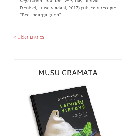
Vegetarian Food for Every Day” (David
Frenkiel, Luise Vindahl, 2017) publicētā receptē
“Beet bourguignon”.
« Older Entries
MŪSU GRĀMATA