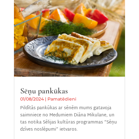
Sēņu pankūkas
01/08/2024
|
Pamatēdieni
Pildītās pankūkas ar sēnēm mums gatavoja
saimniece no Medumiem Diāna Mikulane, un
tas notika Sēlijas kultūras programmas “Sēņu
dzīves noslēpumi” ietvaros.