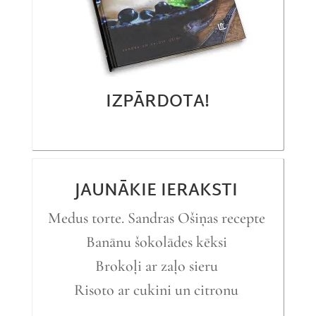
IZPĀRDOTA!
JAUNĀKIE IERAKSTI
Medus torte. Sandras Ošiņas recepte
Banānu šokolādes kēksi
Brokoļi ar zaļo sieru
Risoto ar cukini un citronu