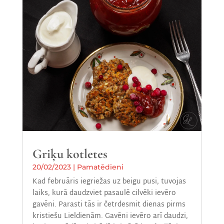
Griķu kotletes
20/02/2023
|
Pamatēdieni
Kad februāris iegriežas uz beigu pusi, tuvojas
laiks, kurā daudzviet pasaulē cilvēki ievēro
gavēni. Parasti tās ir četrdesmit dienas pirms
kristiešu Lieldienām. Gavēni ievēro arī daudzi,