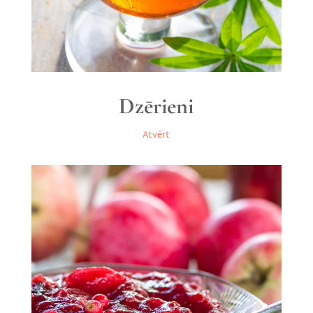
Dzērieni
Atvērt