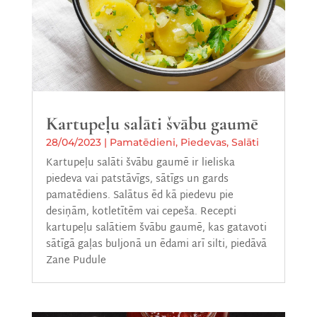
Kartupeļu salāti švābu gaumē
28/04/2023
|
Pamatēdieni
,
Piedevas
,
Salāti
Kartupeļu salāti švābu gaumē ir lieliska
piedeva vai patstāvīgs, sātīgs un gards
pamatēdiens. Salātus ēd kā piedevu pie
desiņām, kotletītēm vai cepeša. Recepti
kartupeļu salātiem švābu gaumē, kas gatavoti
sātīgā gaļas buljonā un ēdami arī silti, piedāvā
Zane Pudule