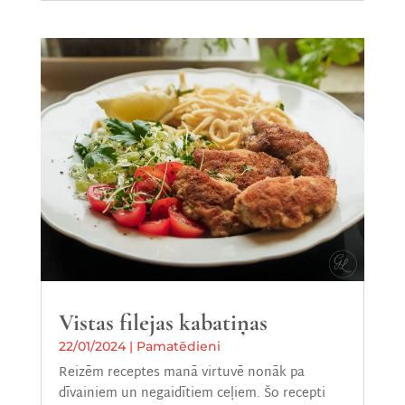
Vistas filejas kabatiņas
22/01/2024
|
Pamatēdieni
Reizēm receptes manā virtuvē nonāk pa
dīvainiem un negaidītiem ceļiem. Šo recepti