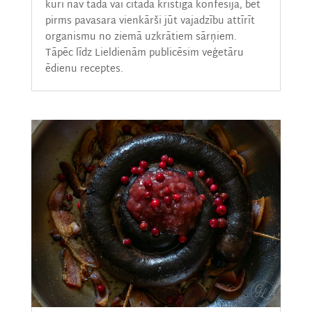
kuri nav tādā vai citādā kristīgā konfesijā, bet
pirms pavasara vienkārši jūt vajadzību attīrīt
organismu no ziemā uzkrātiem sārņiem.
Tāpēc līdz Lieldienām publicēsim veģetāru
ēdienu receptes.