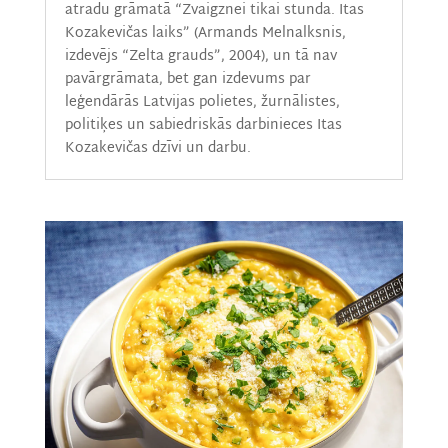
atradu grāmatā “Zvaigznei tikai stunda. Itas
Kozakevičas laiks” (Armands Melnalksnis,
izdevējs “Zelta grauds”, 2004), un tā nav
pavārgrāmata, bet gan izdevums par
leģendārās Latvijas polietes, žurnālistes,
politiķes un sabiedriskās darbinieces Itas
Kozakevičas dzīvi un darbu.