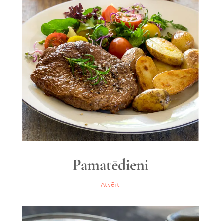
Pamatēdieni
Atvērt