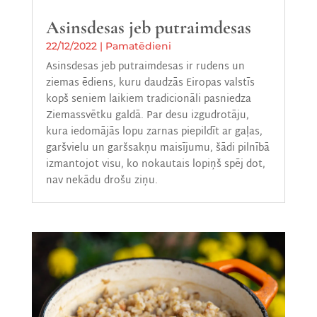
Asinsdesas jeb putraimdesas
22/12/2022
|
Pamatēdieni
Asinsdesas jeb putraimdesas ir rudens un
ziemas ēdiens, kuru daudzās Eiropas valstīs
kopš seniem laikiem tradicionāli pasniedza
Ziemassvētku galdā. Par desu izgudrotāju,
kura iedomājās lopu zarnas piepildīt ar gaļas,
garšvielu un garšsakņu maisījumu, šādi pilnībā
izmantojot visu, ko nokautais lopiņš spēj dot,
nav nekādu drošu ziņu.