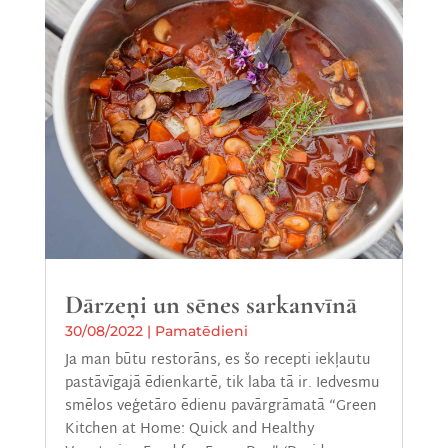
Dārzeņi un sēnes sarkanvīnā
30/08/2022
|
Pamatēdieni
Ja man būtu restorāns, es šo recepti iekļautu
pastāvīgajā ēdienkartē, tik laba tā ir. Iedvesmu
smēlos veģetāro ēdienu pavārgrāmatā “Green
Kitchen at Home: Quick and Healthy