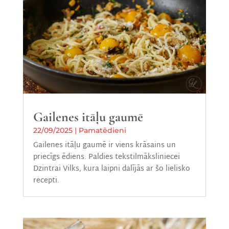
Gailenes itāļu gaumē
22/09/2025
|
Pamatēdieni
Gailenes itāļu gaumē ir viens krāsains un
priecīgs ēdiens. Paldies tekstilmāksliniecei
Dzintrai Vilks, kura laipni dalījās ar šo lielisko
recepti.