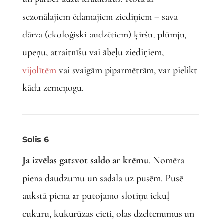
sezonālajiem ēdamajiem ziediņiem – sava
dārza (ekoloģiski audzētiem) ķiršu, plūmju,
upeņu, atraitnīšu vai ābeļu ziediņiem,
vijolītēm
vai svaigām piparmētrām, var pielikt
kādu zemeņogu.
Solis 6
Ja izvēlas gatavot saldo
ar krēmu
. Nomēra
piena daudzumu un sadala uz pusēm. Pusē
aukstā piena ar putojamo slotiņu iekuļ
cukuru, kukurūzas cieti, olas dzeltenumus un