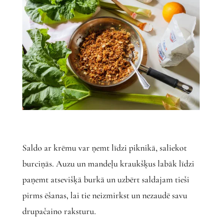
Saldo ar krēmu var ņemt līdzi piknikā, saliekot
burciņās. Auzu un mandeļu kraukšķus labāk līdzi
paņemt atsevišķā burkā un uzbērt saldajam tieši
pirms ēšanas, lai tie neizmirkst un nezaudē savu
drupačaino raksturu.