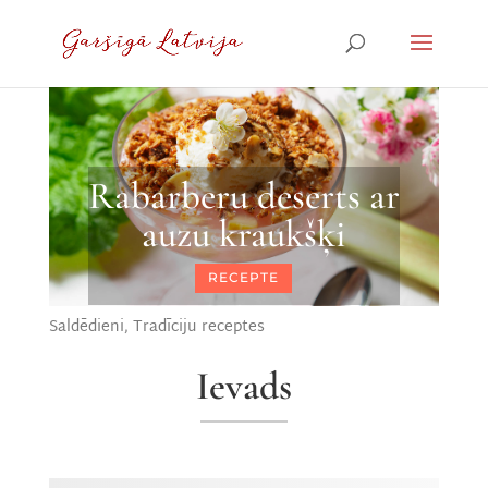
Rabarberu deserts ar
auzu kraukšķi
RECEPTE
Saldēdieni
,
Tradīciju receptes
Ievads