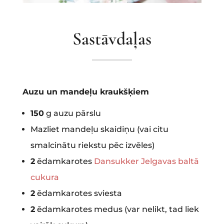
Sastāvdaļas
Auzu un mandeļu kraukšķiem
150
g auzu pārslu
Mazliet mandeļu skaidiņu (vai citu
smalcinātu riekstu pēc izvēles)
2
ēdamkarotes
Dansukker Jelgavas baltā
cukura
2
ēdamkarotes sviesta
2
ēdamkarotes medus (var nelikt, tad liek