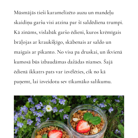
Mūsmājās tieši karamelizēto auzu un mandeļu
skaidiņu garšu visi atzina par šī saldēdiena trumpi.
Kā zināms, vislabāk garšo ēdieni, kuros krēmīgais
brāļojas ar kraukšķīgo, skābenais ar saldo un
maigais ar pikanto. No visa pa druskai, un ikvienā
kumosā būs izbaudāmas dažādas nianses. Šajā
ēdienā ikkatrs pats var izvēlēties, cik no kā
paņemt, lai izveidotu sev tīkamāko salikumu.