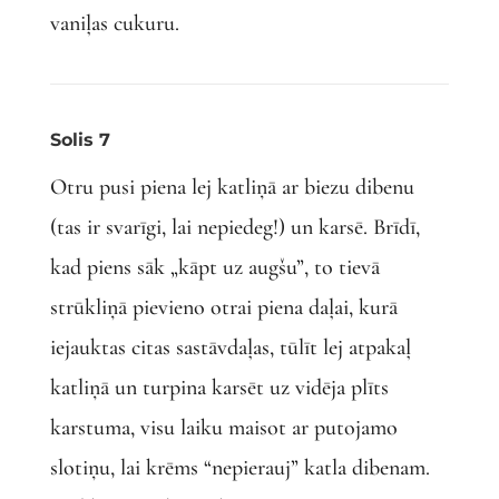
vaniļas cukuru.
Solis 7
Otru pusi piena lej katliņā ar biezu dibenu
(tas ir svarīgi, lai nepiedeg!) un karsē. Brīdī,
kad piens sāk „kāpt uz augšu”, to tievā
strūkliņā pievieno otrai piena daļai, kurā
iejauktas citas sastāvdaļas, tūlīt lej atpakaļ
katliņā un turpina karsēt uz vidēja plīts
karstuma, visu laiku maisot ar putojamo
slotiņu, lai krēms “nepierauj” katla dibenam.