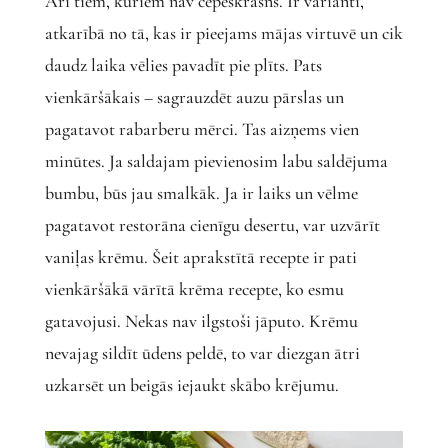
Arī tiem, kuriem nav cepeškrāsns. Ir varianti,
atkarībā no tā, kas ir pieejams mājas virtuvē un cik
daudz laika vēlies pavadīt pie plīts. Pats
vienkāršākais – sagrauzdēt auzu pārslas un
pagatavot rabarberu mērci. Tas aizņems vien
minūtes. Ja saldajam pievienosim labu saldējuma
bumbu, būs jau smalkāk. Ja ir laiks un vēlme
pagatavot restorāna cienīgu desertu, var uzvārīt
vaniļas krēmu. Šeit aprakstītā recepte ir pati
vienkāršākā vārītā krēma recepte, ko esmu
gatavojusi. Nekas nav ilgstoši jāputo. Krēmu
nevajag sildīt ūdens peldē, to var diezgan ātri
uzkarsēt un beigās iejaukt skābo krējumu.