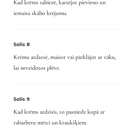
Kad krēms sabiezē, karsējot pievieno un
iemaisa skābo krējumu.
Solis 8
Krēmu atdzesē, maisot vai pārklājot ar vāku,
lai neveidotos plēve.
Solis 9
Kad krēms atdzisis, to pasniedz kopā ar
rabarberu mērci un kraukšķiem.