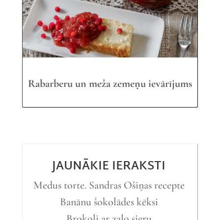
Rabarberu un meža zemeņu ievārījums
JAUNĀKIE IERAKSTI
Medus torte. Sandras Ošiņas recepte
Banānu šokolādes kēksi
Brokoļi ar zaļo sieru