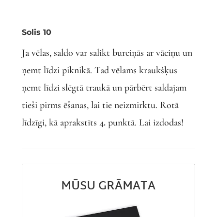
Solis 10
Ja vēlas, saldo var salikt burciņās ar vāciņu un
ņemt līdzi piknikā. Tad vēlams kraukšķus
ņemt līdzi slēgtā traukā un pārbērt saldajam
tieši pirms ēšanas, lai tie neizmirktu. Rotā
līdzīgi, kā aprakstīts
4.
punktā. Lai izdodas!
MŪSU GRĀMATA