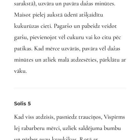
sarakstā), uzvāra un pavāra dažas minūtes.
Maisot pielej aukstā ūdenī atšķaidītu
kukurūzas cieti. Pagaršo un pabeidz veidot
garšu, pievienojot vēl cukuru vai ko citu pēc
patikas. Kad mērce uzvārās, pavāra vēl dažas
minūtes un atliek malā atdzesēties, pārklātu ar
vāku.
Solis 5
Kad viss atdzisis, pasniedz trauciņos, Vispirms
lej rabarberu mērci, uzliek saldējuma bumbu
un pārber auzu kraukšķus. Rotā ar