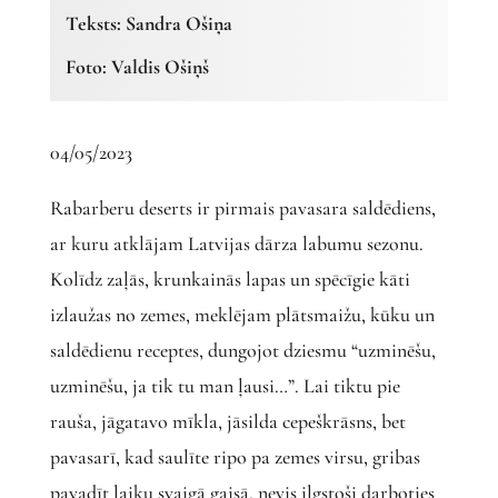
Teksts: Sandra Ošiņa
Foto: Valdis Ošiņš
04/05/2023
Rabarberu deserts ir pirmais pavasara saldēdiens,
ar kuru atklājam Latvijas dārza labumu sezonu.
Kolīdz zaļās, krunkainās lapas un spēcīgie kāti
izlaužas no zemes, meklējam plātsmaižu, kūku un
saldēdienu receptes, dungojot dziesmu “uzminēšu,
uzminēšu, ja tik tu man ļausi…”. Lai tiktu pie
rauša, jāgatavo mīkla, jāsilda cepeškrāsns, bet
pavasarī, kad saulīte ripo pa zemes virsu, gribas
pavadīt laiku svaigā gaisā, nevis ilgstoši darboties