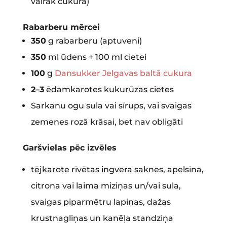
vairāk cukura)
Rabarberu mērcei
350
g rabarberu (aptuveni)
350
ml ūdens + 100 ml cietei
100
g
Dansukker Jelgavas baltā cukura
2–3
ēdamkarotes kukurūzas cietes
Sarkanu ogu sula vai sīrups, vai svaigas
zemenes rozā krāsai, bet nav obligāti
Garšvielas pēc izvēles
tējkarote rīvētas ingvera saknes, apelsīna,
citrona vai laima miziņas un/vai sula,
svaigas piparmētru lapiņas, dažas
krustnagliņas un kanēļa standziņa