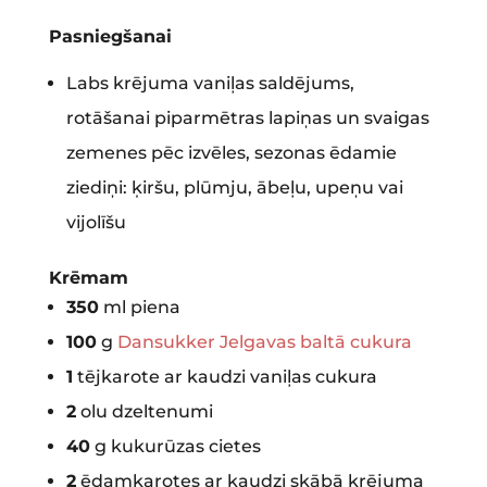
Pasniegšanai
Labs krējuma vaniļas saldējums,
rotāšanai piparmētras lapiņas un svaigas
zemenes pēc izvēles, sezonas ēdamie
ziediņi: ķiršu, plūmju, ābeļu, upeņu vai
vijolīšu
Krēmam
350
ml piena
100
g
Dansukker Jelgavas baltā cukura
1
tējkarote ar kaudzi vaniļas cukura
2
olu dzeltenumi
40
g kukurūzas cietes
2
ēdamkarotes ar kaudzi skābā krējuma