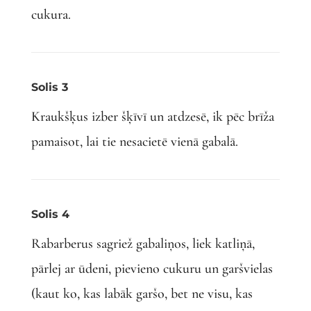
cukura.
Solis 3
Kraukšķus izber šķīvī un atdzesē, ik pēc brīža
pamaisot, lai tie nesacietē vienā gabalā.
Solis 4
Rabarberus sagriež gabaliņos, liek katliņā,
pārlej ar ūdeni, pievieno cukuru un garšvielas
(kaut ko, kas labāk garšo, bet ne visu, kas