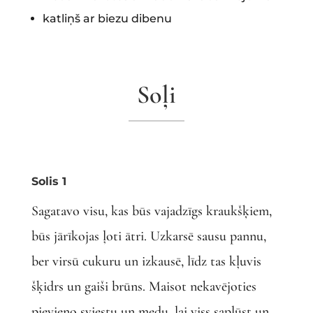
katliņš ar biezu dibenu
Soļi
Solis 1
Sagatavo visu, kas būs vajadzīgs kraukšķiem,
būs jārīkojas ļoti ātri. Uzkarsē sausu pannu,
ber virsū cukuru un izkausē, līdz tas kļuvis
šķidrs un gaiši brūns. Maisot nekavējoties
pievieno sviestu un medu, lai viss saplūst un