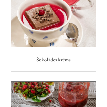
Šokolādes krēms