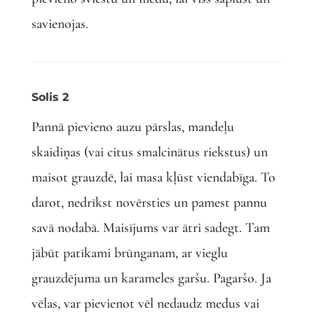
savienojas.
Solis 2
Pannā pievieno auzu pārslas, mandeļu
skaidiņas (vai citus smalcinātus riekstus) un
maisot grauzdē, lai masa kļūst viendabīga. To
darot, nedrīkst novērsties un pamest pannu
savā nodabā. Maisījums var ātri sadegt. Tam
jābūt patīkami brūnganam, ar vieglu
grauzdējuma un karameles garšu. Pagaršo. Ja
vēlas, var pievienot vēl nedaudz medus vai