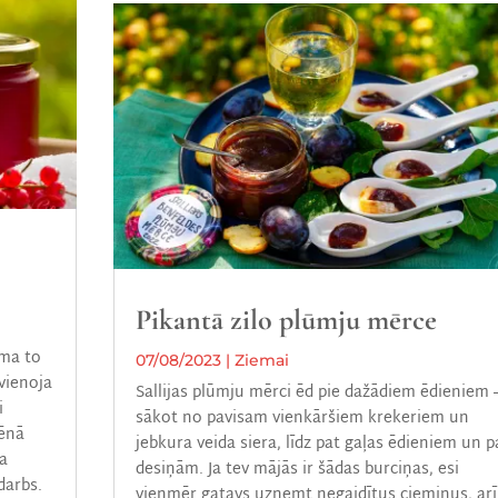
Pikantā zilo plūmju mērce
mma to
07/08/2023
|
Ziemai
evienoja
Sallijas plūmju mērci ēd pie dažādiem ēdieniem 
i
sākot no pavisam vienkāršiem krekeriem un
lēnā
jebkura veida siera, līdz pat gaļas ēdieniem un p
ja
desiņām. Ja tev mājās ir šādas burciņas, esi
 darbs.
vienmēr gatavs uzņemt negaidītus ciemiņus, arī