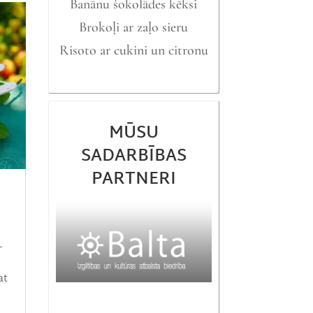
Banānu šokolādes kēksi
Brokoļi ar zaļo sieru
Risoto ar cukini un citronu
MŪSU
SADARBĪBAS
PARTNERI
–
at