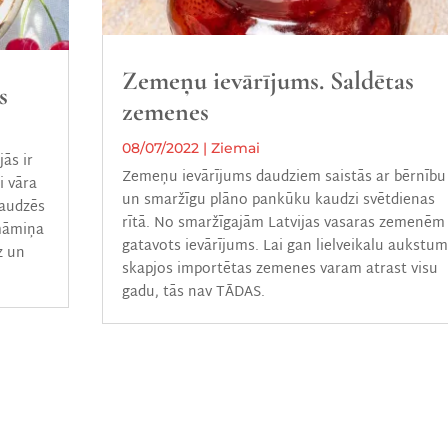
Zemeņu ievārījums. Saldētas
s
zemenes
08/07/2022
|
Ziemai
ās ir
Zemeņu ievārījums daudziem saistās ar bērnību
i vāra
un smaržīgu plāno pankūku kaudzi svētdienas
aaudzēs
rītā. No smaržīgajām Latvijas vasaras zemenēm
cmāmiņa
gatavots ievārījums. Lai gan lielveikalu aukstu
z un
skapjos importētas zemenes varam atrast visu
gadu, tās nav TĀDAS.