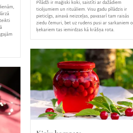
Pīlādži ir maģiski koki, saistīti ar dažādiem
dienām,
ticējumiem un rituāliem. Visu gadu pīlādzis ir
dārzā
pieticīgs, ainavā neizceļas, pavasarī tam raisās
teikti
ziedu čemuri, bet uz rudens pusi ar sarkaniem 
tā
ķekariem tas iemirdzas kā krāšņa rota.
aigajām