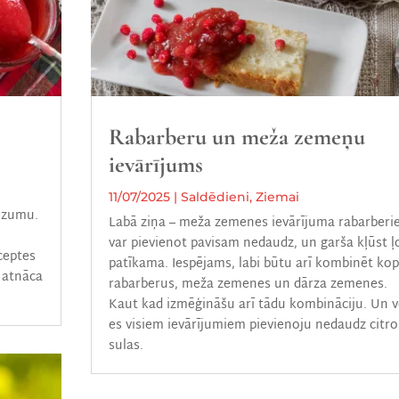
Rabarberu un meža zemeņu
ievārījums
11/07/2025
|
Saldēdieni
,
Ziemai
iezumu.
Labā ziņa – meža zemenes ievārījuma rabarber
var pievienot pavisam nedaudz, un garša kļūst ļ
eceptes
patīkama. Iespējams, labi būtu arī kombinēt ko
 atnāca
rabarberus, meža zemenes un dārza zemenes.
Kaut kad izmēģināšu arī tādu kombināciju. Un v
es visiem ievārījumiem pievienoju nedaudz citr
sulas.