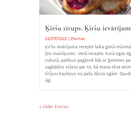
Ķiršu sīrups. Ķiršu ievārījum
22/07/2022
|
Ziemai
Ķiršu ievārījuma recepte laika gaitā mūsmāj
ļoti mainījusies. Vecā recepte, kurā ogas ilg
cukurā, palikusi pagātnē līdz ar ģimenes p
saglabāto stāstu par to, kā mana tēva ve
tīrījusi kauliņus no pašu dārza ogām. Daud
ilgi.
« Older Entries