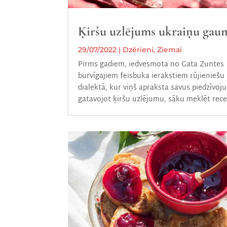
Ķiršu uzlējums ukraiņu gau
29/07/2022
|
Dzērieni
,
Ziemai
Pirms gadiem, iedvesmota no Gata Zuntes
burvīgajiem feisbuka ierakstiem rūjieniešu
dialektā, kur viņš apraksta savus piedzīvoj
gatavojot ķiršu uzlējumu, sāku meklēt rece