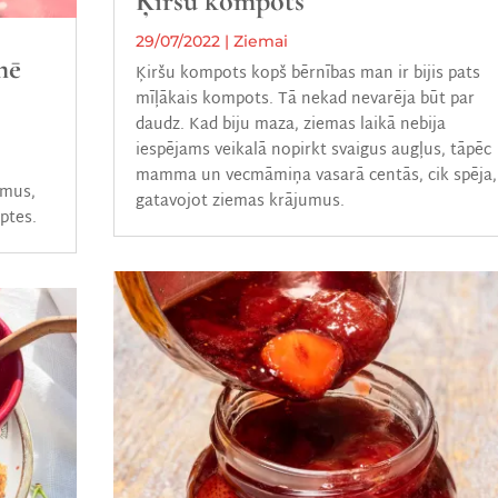
Ķiršu kompots
29/07/2022
|
Ziemai
mē
Ķiršu kompots kopš bērnības man ir bijis pats
mīļākais kompots. Tā nekad nevarēja būt par
daudz. Kad biju maza, ziemas laikā nebija
iespējams veikalā nopirkt svaigus augļus, tāpēc
mamma un vecmāmiņa vasarā centās, cik spēja,
umus,
gatavojot ziemas krājumus.
ptes.