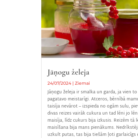
Jāņogu želeja
24/07/2024
|
Ziemai
Jāņogu želeja ir smalka un garda, ja vien to
pagatavo meistarīgi. Atceros, bērnībā ma
taisīja nevārot – izspieda no ogām sulu, pi
divas reizes vairāk cukura un tad lēni jo lēn
maisīja, līdz cukurs bija izkusis. Reizēm tā 
maisīšana bija mans pienākums. Nedrīkstē
uzkult putas, tas bija tiešām ļoti garlaicīgs