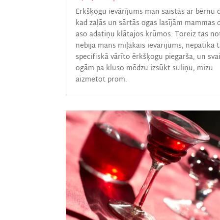
Ērkšķogu ievārījums man saistās ar bērnu 
kad zaļās un sārtās ogas lasījām mammas 
aso adatiņu klātajos krūmos. Toreiz tas no
nebija mans mīļākais ievārījums, nepatika 
specifiskā vārīto ērkšķogu piegarša, un sv
ogām pa kluso mēdzu izsūkt suliņu, mizu
aizmetot prom.