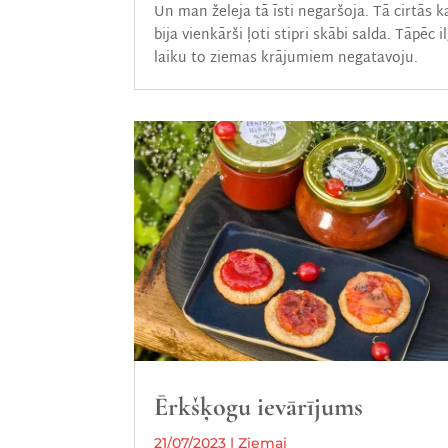
Un man želeja tā īsti negaršoja. Tā cirtās k
bija vienkārši ļoti stipri skābi salda. Tāpēc i
laiku to ziemas krājumiem negatavoju.
Ērkšķogu ievārījums
21/07/2023
|
Ziemai