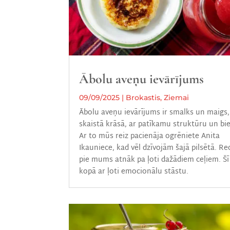
Ābolu aveņu ievārījums
09/09/2025
|
Brokastis
,
Ziemai
Ābolu aveņu ievārījums ir smalks un maigs,
skaistā krāsā, ar patīkamu struktūru un b
Ar to mūs reiz pacienāja ogrēniete Anita
Ikauniece, kad vēl dzīvojām šajā pilsētā. R
pie mums atnāk pa ļoti dažādiem ceļiem. Šī
kopā ar ļoti emocionālu stāstu.