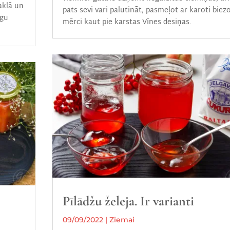
aklā un
pats sevi vari palutināt, pasmeļot ar karoti biez
lgu
mērci kaut pie karstas Vīnes desiņas.
Pīlādžu želeja. Ir varianti
09/09/2022
|
Ziemai