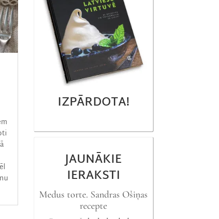
IZPĀRDOTA!
iem
oti
pā
JAUNĀKIE
ēl
IERAKSTI
onu
Medus torte. Sandras Ošiņas
recepte