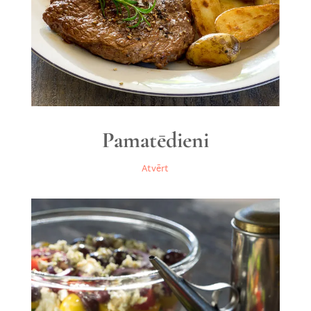
Pamatēdieni
Atvērt