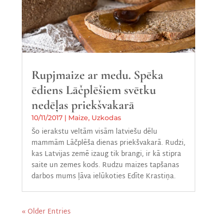
Rupjmaize ar medu. Spēka
ēdiens Lāčplēšiem svētku
nedēļas priekšvakarā
10/11/2017
|
Maize
,
Uzkodas
Šo ierakstu veltām visām latviešu dēlu
mammām Lāčplēša dienas priekšvakarā. Rudzi,
kas Latvijas zemē izaug tik brangi, ir kā stipra
saite un zemes kods. Rudzu maizes tapšanas
darbos mums ļāva ielūkoties Edīte Krastiņa.
« Older Entries