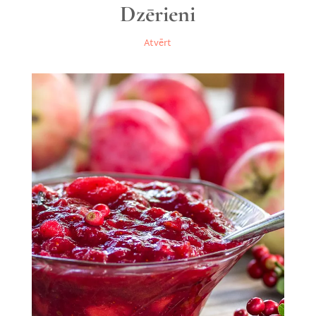
Dzērieni
Atvērt