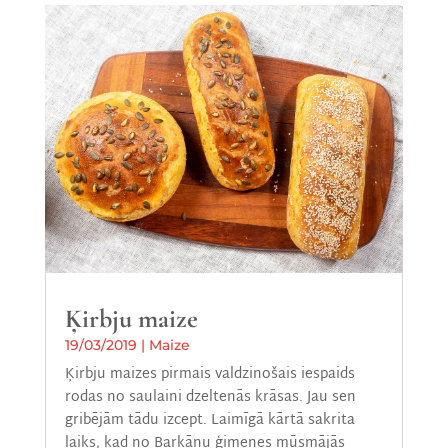
Ķirbju maize
19/03/2019
|
Maize
Ķirbju maizes pirmais valdzinošais iespaids
rodas no saulaini dzeltenās krāsas. Jau sen
gribējām tādu izcept. Laimīgā kārtā sakrita
laiks, kad no Barkānu ģimenes mūsmājās