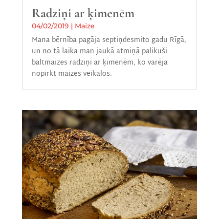
Radziņi ar ķimenēm
04/02/2019
|
Maize
Mana bērnība pagāja septiņdesmito gadu Rīgā,
un no tā laika man jaukā atmiņā palikuši
baltmaizes radziņi ar ķimenēm, ko varēja
nopirkt maizes veikalos.