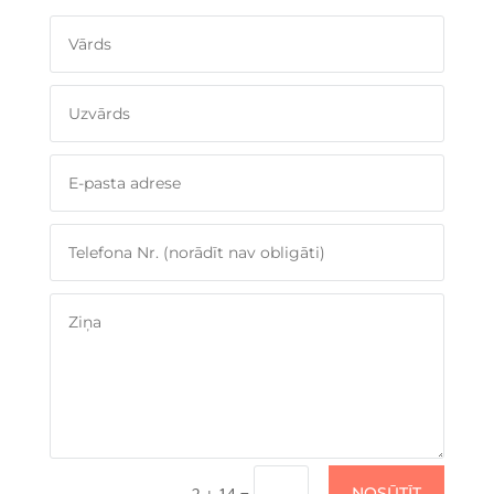
NOSŪTĪT