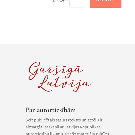
2 + 14
=
Par autortiesībām
Šeit publicētais saturs (teksts un attēli) ir
aizsargāti saskaņā ar Latvijas Republikas
Autortiesību likumu. Par šo materiālu pilnīgu