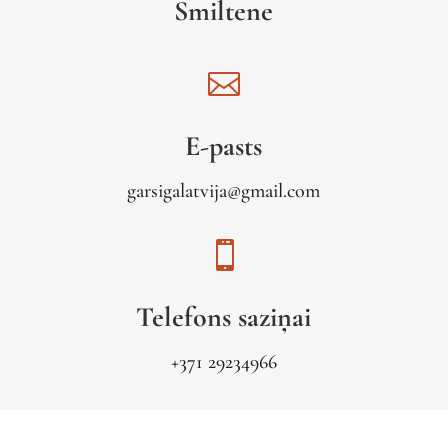
Smiltene

E-pasts
garsigalatvija@gmail.com

Telefons saziņai
+371 29234966