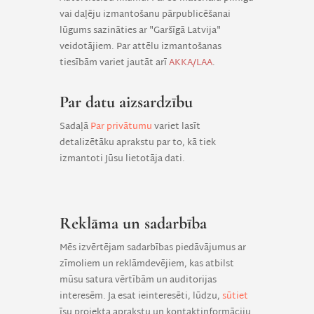
vai daļēju izmantošanu pārpublicēšanai
lūgums sazināties ar "Garšīgā Latvija"
veidotājiem. Par attēlu izmantošanas
tiesībām variet jautāt arī
AKKA/LAA
.
Par datu aizsardzību
Sadaļā
Par privātumu
variet lasīt
detalizētāku aprakstu par to, kā tiek
izmantoti Jūsu lietotāja dati.
Reklāma un sadarbība
Mēs izvērtējam sadarbības piedāvājumus ar
zīmoliem un reklāmdevējiem, kas atbilst
mūsu satura vērtībām un auditorijas
interesēm. Ja esat ieinteresēti, lūdzu,
sūtiet
īsu projekta aprakstu un kontaktinformāciju.