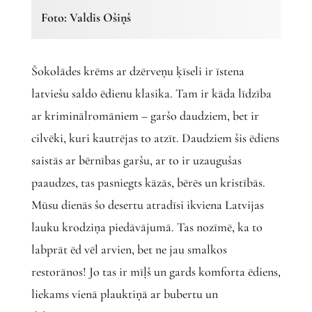
Foto: Valdis Ošiņš
Šokolādes krēms ar dzērveņu ķīseli ir īstena
latviešu saldo ēdienu klasika. Tam ir kāda līdzība
ar kriminālromāniem – garšo daudziem, bet ir
cilvēki, kuri kautrējas to atzīt. Daudziem šis ēdiens
saistās ar bērnības garšu, ar to ir uzaugušas
paaudzes, tas pasniegts kāzās, bērēs un kristībās.
Mūsu dienās šo desertu atradīsi ikviena Latvijas
lauku krodziņa piedāvājumā. Tas nozīmē, ka to
labprāt ēd vēl arvien, bet ne jau smalkos
restorānos! Jo tas ir mīļš un gards komforta ēdiens,
liekams vienā plauktiņā ar bubertu un