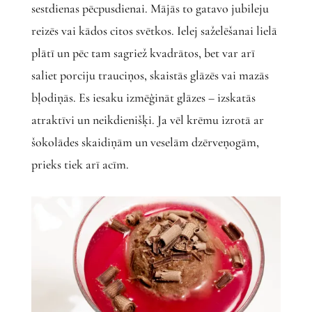
sestdienas pēcpusdienai. Mājās to gatavo jubileju
reizēs vai kādos citos svētkos. Ielej saželēšanai lielā
plātī un pēc tam sagriež kvadrātos, bet var arī
saliet porciju trauciņos, skaistās glāzēs vai mazās
bļodiņās. Es iesaku izmēģināt glāzes – izskatās
atraktīvi un neikdienišķi. Ja vēl krēmu izrotā ar
šokolādes skaidiņām un veselām dzērveņogām,
prieks tiek arī acīm.