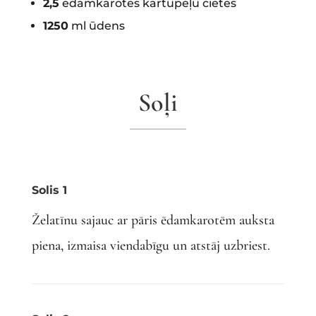
2,5
ēdamkarotes kartupeļu cietes
1250
ml ūdens
Soļi
Solis 1
Želatīnu sajauc ar pāris ēdamkarotēm auksta
piena, izmaisa viendabīgu un atstāj
uzbriest.