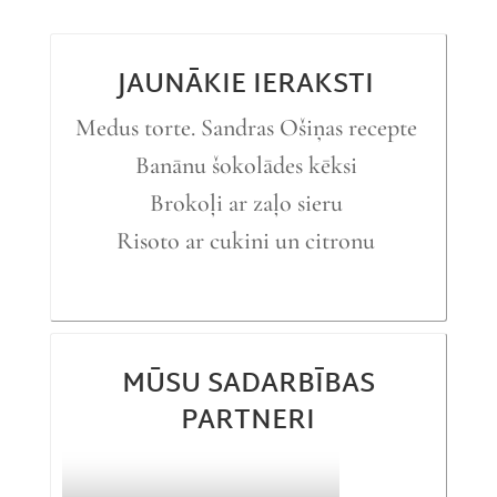
JAUNĀKIE IERAKSTI
Medus torte. Sandras Ošiņas recepte
Banānu šokolādes kēksi
Brokoļi ar zaļo sieru
Risoto ar cukini un citronu
MŪSU SADARBĪBAS
PARTNERI