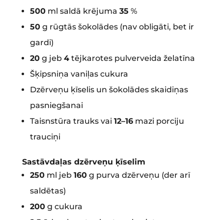
500
ml saldā krējuma
35
%
50
g rūgtās šokolādes (nav obligāti, bet ir
gardi)
20
g jeb
4
tējkarotes pulverveida želatīna
Šķipsniņa vaniļas cukura
Dzērveņu ķīselis un šokolādes skaidiņas
pasniegšanai
Taisnstūra trauks vai
12–16
mazi porciju
trauciņi
Sastāvdaļas dzērveņu ķīselim
250
ml jeb
160
g purva dzērveņu (der arī
saldētas)
200
g cukura