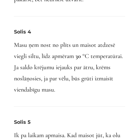
Solis 4
Masu ņem nost no plīts un maisot atdzesē
viegli siltu, līdz apmēram
30
°C temperatūrai.
Ja saldo krējumu iejauks par ātru, krēms
noslāņosies, ja par vēlu, būs grūti izmaisīt
viendabīgu masu.
Solis 5
Ik pa laikam apmaisa. Kad maisot jūt, ka olu