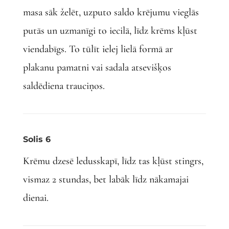
masa sāk želēt, uzputo saldo krējumu vieglās
putās un uzmanīgi to iecilā, līdz krēms kļūst
viendabīgs. To tūlīt ielej lielā formā ar
plakanu pamatni vai sadala atsevišķos
saldēdiena trauciņos.
Solis 6
Krēmu dzesē ledusskapī, līdz tas kļūst stingrs,
vismaz 2 stundas, bet labāk līdz nākamajai
dienai.