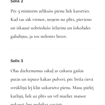
Solis 2
Pēc
5
minūtēm atlikušo pienu liek karsēties.
Kad tas sāk virmot, noņem no
plīts, pievieno
un izkausē uzbriedušo želatīnu un šokolādes
gabaliņus, ja tos nolemts lietot.
Solis 3
Olas dzeltenumus sakuļ ar cukuru gaišās
putās un ieputo kakao pulveri, pēc brīža tievā
strūkliņā lej klāt uzkarsēto pienu. Masu pārlej
katliņā, liek uz plīts un vēl mazliet maisot
pakarsē, bet nedrīkst uzvārīt.