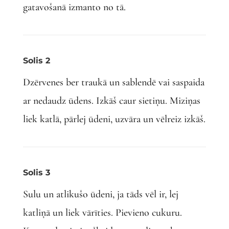
gatavošanā izmanto no tā.
Solis 2
Dzērvenes ber traukā un sablendē vai saspaida
ar nedaudz ūdens. Izkāš caur sietiņu. Miziņas
liek katlā, pārlej ūdeni, uzvāra un vēlreiz izkāš.
Solis 3
Sulu un atlikušo ūdeni, ja tāds vēl ir, lej
katliņā un liek vārīties. Pievieno cukuru.