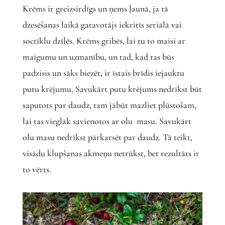
Krēms ir greizsirdīgs un ņems ļaunā, ja tā
dzesēšanas laikā gatavotājs iekritīs seriālā vai
soctīklu dzīlēs. Krēms gribēs, lai tu to maisi ar
maigumu un uzmanību, un tad, kad tas būs
padzisis un sāks biezēt, ir īstais brīdis iejauktu
putu krējumu. Savukārt putu krējums nedrīkst būt
saputots par daudz, tam jābūt mazliet plūstošam,
lai tas vieglāk savienotos ar olu masu. Savukārt
olu masu nedrīkst pārkarsēt par daudz. Tā teikt,
visādu klupšanas akmeņu netrūkst, bet rezultāts ir
to vērts.