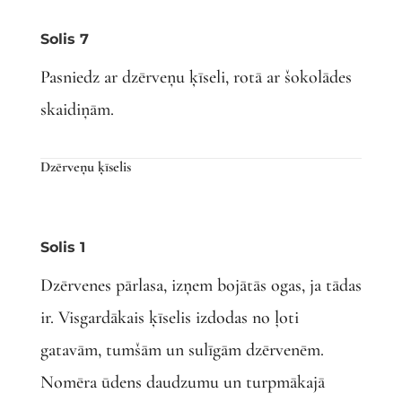
Solis 7
Pasniedz ar dzērveņu ķīseli, rotā ar šokolādes
skaidiņām.
Dzērveņu ķīselis
Solis 1
Dzērvenes pārlasa, izņem bojātās ogas, ja tādas
ir. Visgardākais ķīselis izdodas no ļoti
gatavām, tumšām un sulīgām dzērvenēm.
Nomēra ūdens daudzumu un turpmākajā