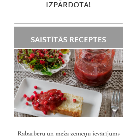
IZPĀRDOTA!
SAISTĪTĀS RECEPTES
Rabarberu un meža zemeņu ievārījums