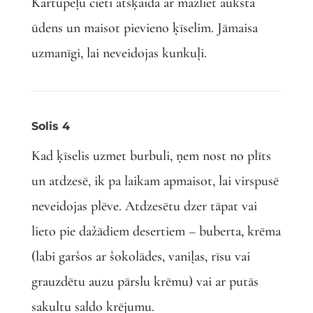
Kartupeļu cieti atšķaida ar mazliet auksta
ūdens un maisot pievieno ķīselim. Jāmaisa
uzmanīgi, lai neveidojas kunkuļi.
Solis 4
Kad ķīselis uzmet burbuli, ņem nost no plīts
un atdzesē, ik pa laikam apmaisot, lai virspusē
neveidojas plēve. Atdzesētu dzer tāpat vai
lieto pie dažādiem desertiem – buberta, krēma
(labi garšos ar šokolādes, vaniļas, rīsu vai
grauzdētu auzu pārslu krēmu) vai ar putās
sakultu saldo krējumu.