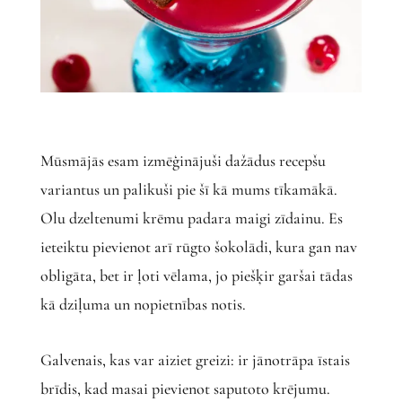
Mūsmājās esam izmēģinājuši dažādus recepšu
variantus un palikuši pie šī kā mums tīkamākā.
Olu dzeltenumi krēmu padara maigi zīdainu. Es
ieteiktu pievienot arī rūgto šokolādi, kura gan nav
obligāta, bet ir ļoti vēlama, jo piešķir garšai tādas
kā dziļuma un nopietnības notis.
Galvenais, kas var aiziet greizi: ir jānotrāpa īstais
brīdis, kad masai pievienot saputoto krējumu.