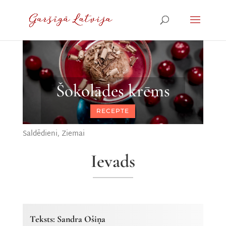
Šokolādes krēms
RECEPTE
Saldēdieni
,
Ziemai
Ievads
Teksts: Sandra Ošiņa