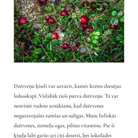
Dzērveņu ķīseli var uzvārīt, kamēr krēms dzesējas
ledusskapī. Vislabāk tieši purva dzērveņu. Tā var
nosvinēt rudens atnākšanu, kad dzērvenes
nogatavojušās tumšas un sulīgas. Mūsu lieliskās
dzērvenes, ziemeļu ogas, pilnas vitamīnu. Pie šī
ķīseļa labi garšo arī citi deserti, bet šokolādes