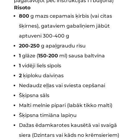
pagatavojot pēc instrukcijas 1 l buljona)
Risoto
800
g mazs cepamais ķirbis (vai citas
šķirnes), gataviem gabaliņiem jābūt
aptuveni 300-400 g
200-250
g apaļgraudu rīsu
1
glāze (
150-200
ml) sausa baltvīna
1
vidēji liels sīpols
2
ķiploku daiviņas
Nedaudz eļļas vai sviesta cepšanai
Šķipsna sāls
Malti melnie pipari (labāk tikko malti)
Šķipsna timiāna lapiņu
Dažas ēdamkarotes kausētā vai svaigā
siera (Dzintars vai kāds no krēmsieriem)