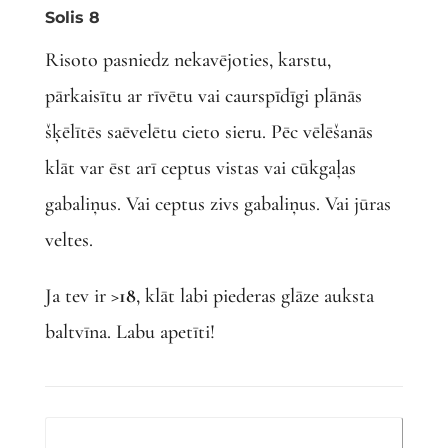
Solis 8
Risoto pasniedz nekavējoties, karstu,
pārkaisītu ar rīvētu vai caurspīdīgi plānās
šķēlītēs saēvelētu cieto sieru. Pēc vēlēšanās
klāt var ēst arī ceptus vistas vai cūkgaļas
gabaliņus. Vai ceptus zivs gabaliņus. Vai jūras
veltes.
Ja tev ir
>18
, klāt labi piederas glāze auksta
baltvīna. Labu apetīti!