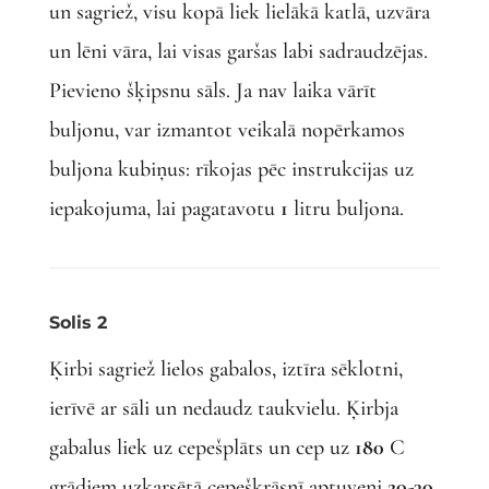
un sagriež, visu kopā liek lielākā katlā, uzvāra
un lēni vāra, lai visas garšas labi sadraudzējas.
Pievieno šķipsnu sāls. Ja nav laika vārīt
buljonu, var izmantot veikalā nopērkamos
buljona kubiņus: rīkojas pēc instrukcijas uz
iepakojuma, lai pagatavotu
1
litru buljona.
Solis 2
Ķirbi sagriež lielos gabalos, iztīra sēklotni,
ierīvē ar sāli un nedaudz taukvielu. Ķirbja
gabalus liek uz cepešplāts un cep uz
180
C
grādiem uzkarsētā cepeškrāsnī aptuveni
20-30