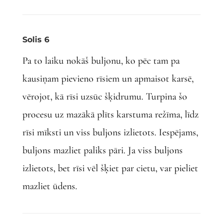
Solis 6
Pa to laiku nokāš buljonu, ko pēc tam pa
kausiņam pievieno rīsiem un apmaisot karsē,
vērojot, kā rīsi uzsūc šķidrumu. Turpina šo
procesu uz mazākā plīts karstuma režīma, līdz
rīsi mīksti un viss buljons izlietots. Iespējams,
buljons mazliet paliks pāri. Ja viss buljons
izlietots, bet rīsi vēl šķiet par cietu, var pieliet
mazliet ūdens.