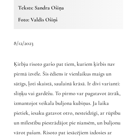
Teksts: Sandra Ošiņa
Foto: Valdis Ošiņš
8/12/2023
Ķirbju risoto garšo pat tiem, kuriem ķirbis nav
pirmā izvēle. Šis ēdiens ir vienlaikus maigs un
sātīgs, ļoti skaistā, saulainā krāsā. Ir divi varianti:
sliņķu vai gardēžu. To pirmo var pagatavot ātrāk,
izmantojot veikala buljona kubiņus. Ja laika
pietiek, iesaku gatavot otro, nesteidzīgi, ar rūpību
un mīlestību piestrādājot pie niansēm, un buljonu
vārot pašam. Risoto pat iesācējiem izdosies ar