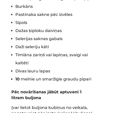
Burkāns
Pastinaka sakne pēc izvēles
Sīpols
Dažas ķiploku daiviņas
Selerijas saknes gabals
Daži seleriju kāti
Timiāna zariņš vai lapiņas, svaigi vai
kaltēti
Divas lauru lapas
10
melnie un smaržīgie graudu pipari
Pēc novārīšanas jābūt aptuveni 1
litram buljona
(var lietot buljona kubiņus no veikala,