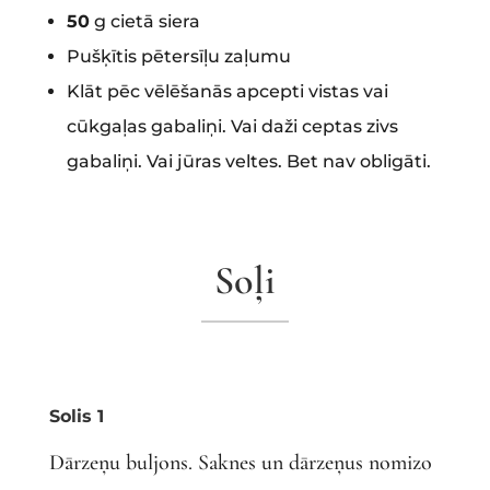
50
g cietā siera
Pušķītis pētersīļu zaļumu
Klāt pēc vēlēšanās apcepti vistas vai
cūkgaļas gabaliņi. Vai daži ceptas zivs
gabaliņi. Vai jūras veltes. Bet nav obligāti.
Soļi
Solis 1
Dārzeņu buljons. Saknes un dārzeņus nomizo