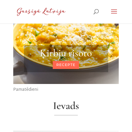
Ķirbju risoto
RECEPTE
Pamatēdieni
Ievads