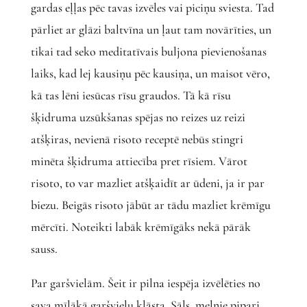
gardas eļļas pēc tavas izvēles vai piciņu sviesta. Tad
pārliet ar glāzi baltvīna un ļaut tam novārīties, un
tikai tad seko meditatīvais buljona pievienošanas
laiks, kad lej kausiņu pēc kausiņa, un maisot vēro,
kā tas lēni iesūcas rīsu graudos. Tā kā rīsu
šķidruma uzsūkšanas spējas no reizes uz reizi
atšķiras, nevienā risoto receptē nebūs stingri
minēta šķidruma attiecība pret rīsiem. Vārot
risoto, to var mazliet atšķaidīt ar ūdeni, ja ir par
biezu. Beigās risoto jābūt ar tādu mazliet krēmīgu
mērcīti. Noteikti labāk krēmīgāks nekā pārāk
sauss.
Par garšvielām. Šeit ir pilna iespēja izvēlēties no
sava mīļākā garšvielu klāsta. Sāls, melnie pipari,