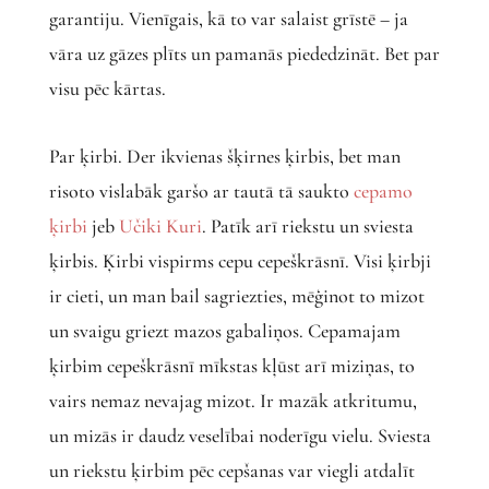
garantiju. Vienīgais, kā to var salaist grīstē – ja
vāra uz gāzes plīts un pamanās piededzināt. Bet par
visu pēc kārtas.
Par ķirbi. Der ikvienas šķirnes ķirbis, bet man
risoto vislabāk garšo ar tautā tā saukto
cepamo
ķirbi
jeb
Učiki Kuri
. Patīk arī riekstu un sviesta
ķirbis. Ķirbi vispirms cepu cepeškrāsnī. Visi ķirbji
ir cieti, un man bail sagriezties, mēģinot to mizot
un svaigu griezt mazos gabaliņos. Cepamajam
ķirbim cepeškrāsnī mīkstas kļūst arī miziņas, to
vairs nemaz nevajag mizot. Ir mazāk atkritumu,
un mizās ir daudz veselībai noderīgu vielu. Sviesta
un riekstu ķirbim pēc cepšanas var viegli atdalīt