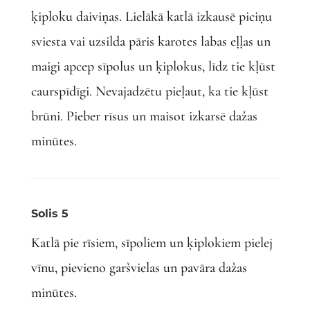
ķiploku daiviņas. Lielākā katlā izkausē piciņu
sviesta vai uzsilda pāris karotes labas eļļas un
maigi apcep sīpolus un ķiplokus, līdz tie kļūst
caurspīdīgi. Nevajadzētu pieļaut, ka tie kļūst
brūni. Pieber rīsus un maisot izkarsē dažas
minūtes.
Solis 5
Katlā pie rīsiem, sīpoliem un ķiplokiem pielej
vīnu, pievieno garšvielas un pavāra dažas
minūtes.