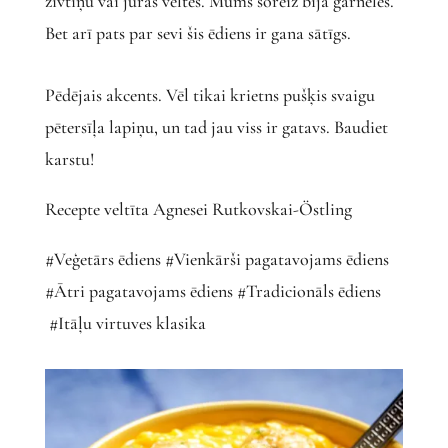
zivtiņu vai jūras veltes. Mums šoreiz bija garneles.
Bet arī pats par sevi šis ēdiens ir gana sātīgs.
Pēdējais akcents. Vēl tikai krietns pušķis svaigu
pētersīļa lapiņu, un tad jau viss ir gatavs. Baudiet
karstu!
Recepte veltīta Agnesei Rutkovskai-Östling
#Veģetārs ēdiens #Vienkārši pagatavojams ēdiens
#Ātri pagatavojams ēdiens #Tradicionāls ēdiens
#Itāļu virtuves klasika