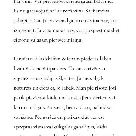
Par vīnu. Var pievienot ikvienu sausu baltvīnu.
Esmu gatavojusi arī ar rozā vīnu. Sarkanvīns
sabojā krāsu. Ja tas vienalga un cita vīna nav, var
izmēģināt. Ja vīna mājās nav, var piespiest mazliet
citronu sulas un pierīvēt miziņu.
Par sieru. Klasiski šim ēdienam piederas labas
kvalitātes cietā tipa siers. To var sarīvēt vai
sagriezt caurspīdīgās šķēlītēs. Jo siers ilgāk
noturēts un cietāks, jo labāk. Man pie risoto ļoti
patīk pievienot kādu no kausētajiem sieriem vai
karoti maiga krēmsiera, bet to daru, pabeidzot
vārīšanu. Pēc garšas un patikas klāt var ēst
apceptus vistas vai cūkgaļas gabaliņus, kādu