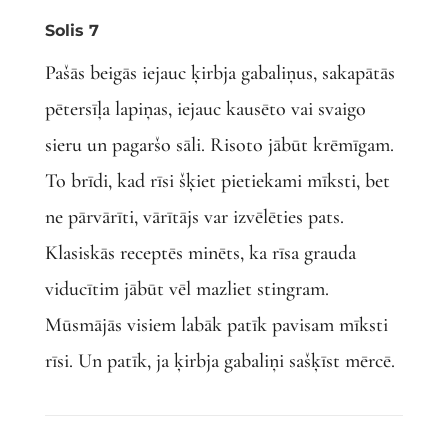
Solis 7
Pašās beigās iejauc ķirbja gabaliņus, sakapātās
pētersīļa lapiņas, iejauc kausēto vai svaigo
sieru un pagaršo sāli. Risoto jābūt krēmīgam.
To brīdi, kad rīsi šķiet pietiekami mīksti, bet
ne pārvārīti, vārītājs var izvēlēties pats.
Klasiskās receptēs minēts, ka rīsa grauda
viducītim jābūt vēl mazliet stingram.
Mūsmājās visiem labāk patīk pavisam mīksti
rīsi. Un patīk, ja ķirbja gabaliņi sašķīst mērcē.