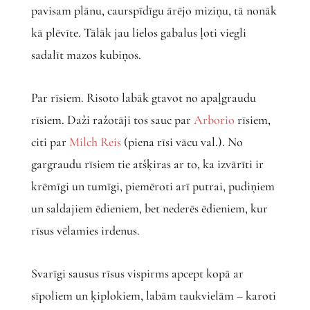
pavisam plānu, caurspīdīgu ārējo miziņu, tā nonāk
kā plēvīte. Tālāk jau lielos gabalus ļoti viegli
sadalīt mazos kubiņos.
Par rīsiem. Risoto labāk gtavot no apaļgraudu
rīsiem. Daži ražotāji tos sauc par
Arborio
rīsiem,
citi par
Milch Reis
(piena rīsi vācu val.). No
gargraudu rīsiem tie atšķiras ar to, ka izvārīti ir
krēmīgi un tumīgi, piemēroti arī putrai, pudiņiem
un saldajiem ēdieniem, bet nederēs ēdieniem, kur
rīsus vēlamies irdenus.
Svarīgi sausus rīsus vispirms apcept kopā ar
sīpoliem un ķiplokiem, labām taukvielām – karoti