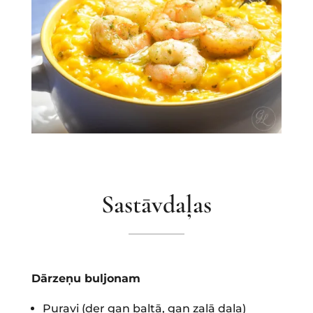
Sastāvdaļas
Dārzeņu buljonam
Puravi (der gan baltā, gan zaļā daļa)