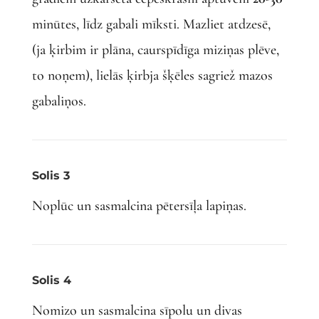
minūtes, līdz gabali mīksti. Mazliet atdzesē,
(ja ķirbim ir plāna, caurspīdīga miziņas plēve,
to noņem), lielās ķirbja šķēles sagriež mazos
gabaliņos.
Solis 3
Noplūc un sasmalcina pētersīļa lapiņas.
Solis 4
Nomizo un sasmalcina sīpolu un divas