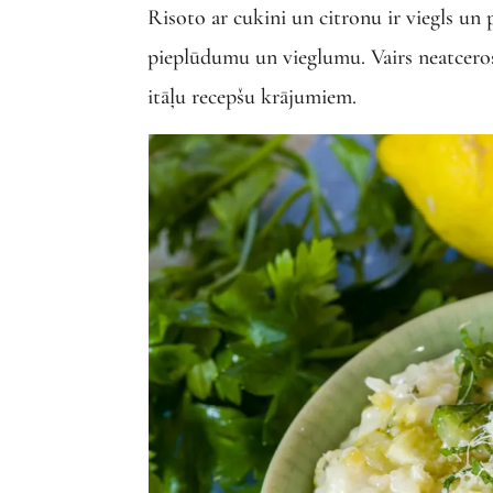
Risoto ar cukini un citronu ir viegls un p
pieplūdumu un vieglumu. Vairs neatceros
itāļu recepšu krājumiem.