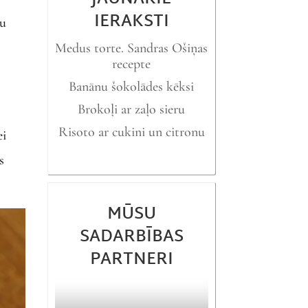
IERAKSTI
ņu
Medus torte. Sandras Ošiņas
recepte
i
Banānu šokolādes kēksi
Brokoļi ar zaļo sieru
Risoto ar cukini un citronu
ei
s
MŪSU
SADARBĪBAS
PARTNERI