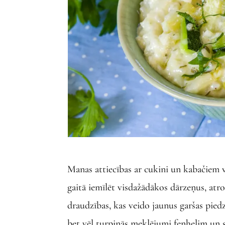
Manas attiecības ar cukini un kabačiem v
gaitā iemīlēt visdažādākos dārzeņus, atr
draudzības, kas veido jaunus garšas pied
bet vēl turpinās meklējumi fenhelim un s