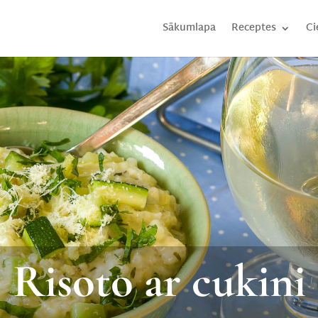
Sākumlapa
Receptes
Ci
Risoto ar cukini