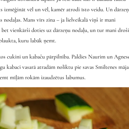
rts izmēģināt vēl un vēl, kamēr atrodi īsto veidu. Un dārze
 nodaļas. Mans vīrs zina – ja lielveikalā viņš ir mani
, bet vienkārši doties uz dārzeņu nodaļu, un tur mani droš
plaukta, kuru labāk ņemt.
rzos cukini un kabaču pārpilnība. Paldies Naurim un Agnes
 kabaci vasarā atradām noliktu pie savas Smiltenes māja
saņemt mīļām rokām izaudzētus labumus.