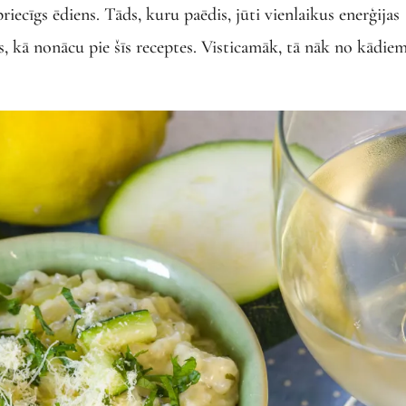
riecīgs ēdiens. Tāds, kuru paēdis, jūti vienlaikus enerģijas
, kā nonācu pie šīs receptes. Visticamāk, tā nāk no kādie