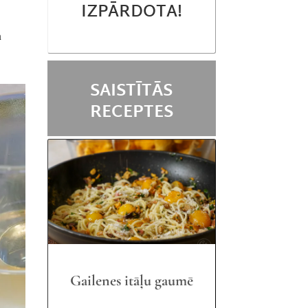
IZPĀRDOTA!
m
SAISTĪTĀS
RECEPTES
Gailenes itāļu gaumē