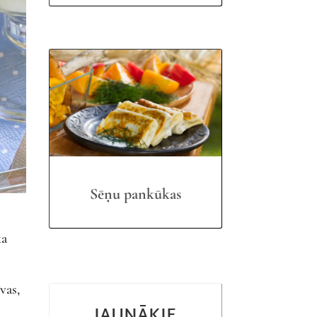
Sēņu pankūkas
ka
vas,
JAUNĀKIE