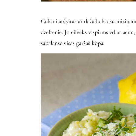
Cukini atšķiras ar dažādu krāsu miziņām.
dzeltenie. Jo cilvēks vispirms ēd ar acīm
sabalansē visas garšas kopā.