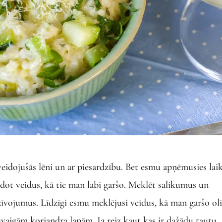
eidojušās lēni un ar piesardzību. Bet esmu apņēmusies lai
odot veidus, kā tie man labi garšo. Meklēt salikumus un
zīvojumus. Līdzīgi esmu meklējusi veidus, kā man garšo olī
vaigām koriandra lapām. Ja reiz kaut kas ir dažādu tautu