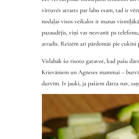
virtuvēs atrasts par labu esam, tad ir vē
nodaļas visos veikalos ir manas vismīļākās
pazaudējis, viņš var nezvanīt pa telefonu
atradīs. Reizēm arī pārdomās pie cukini 
Vislabāk šo risoto gatavot, kad pašu dā
Krievāniem un Agneses mammai – burvīgu
durvīm. Ir jauki, ja pašiem dārza nav, 