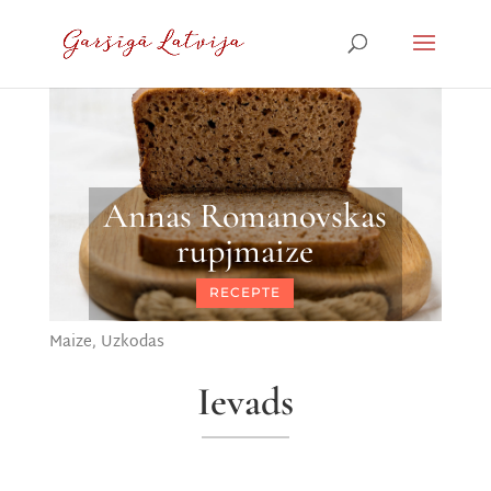
Annas Romanovskas
rupjmaize
RECEPTE
Maize
,
Uzkodas
Ievads