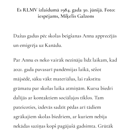
Es RLMV izlaidumā 1984. gada 30. jūnijā. Foto:
iespējams, Miķelis Galzons
Dažus gadus pēc skolas beigšanas Anna apprecējās
un emigrēja uz Kanādu.
Par Annu es neko vairāk nezināju līdz laikam, kad
2021. gada pavasarī pandēmijas laikā, sēžot
mājsēdē, sāku vākt materiālus, lai rakstītu
grāmatu par skolas laika atmiņām. Kursa biedri
dalījās ar kontaktiem sociālajos tīklos. Tam
pateicoties, izdevās sadzīt pēdas arī tādiem
agrākajiem skolas biedriem, ar kuriem nebija
nekādas saziņas kopš pagājušā gadsimta. Grūtāk