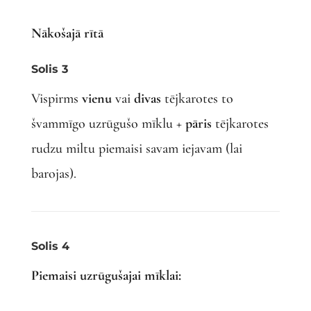
Nākošajā rītā
Solis 3
Vispirms
vienu
vai
divas
tējkarotes to
švammīgo uzrūgušo mīklu +
pāris
tējkarotes
rudzu miltu piemaisi savam iejavam (lai
barojas).
Solis 4
Piemaisi uzrūgušajai mīklai: