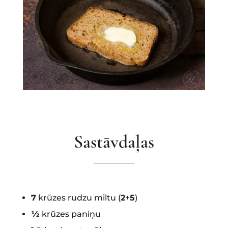
Sastāvdaļas
7
krūzes rudzu miltu (
2
+
5
)
½
krūzes paniņu