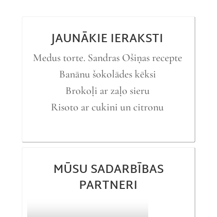
JAUNĀKIE IERAKSTI
Medus torte. Sandras Ošiņas recepte
Banānu šokolādes kēksi
Brokoļi ar zaļo sieru
Risoto ar cukini un citronu
MŪSU SADARBĪBAS
PARTNERI