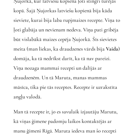
Ņujorkā, kur latviešu kopiena ļoti stingri turējās
kopā. Šajā Ņujorkas latviešu kopienā bija kāda
sieviete, kurai bija laba rupjmaizes recepte. Viņa to
ļoti glabāja un nevienam nedeva. Viņa pati gribēja
būt vislabākā maizes cepēja Ņujorkā. Šīs sievietes
meita (man liekas, ka draudzenes vārds bija
Vaida
)
domāja, ka tā nedrīkst darīt, ka tā nav pareizi.
Viņa nozaga mammai recepti un dalījās ar
draudzenēm. Un tā Maruta, manas mammas
māsīca, tika pie tās receptes. Recepte ir uzrakstīta
angļu valodā.
Man tā recepte ir, jo es savulaik izjautāju Marutu,
kā viņas ģimene padomju laikos kontaktējās ar
manu ģimeni Rīgā. Maruta iedeva man šo recepti