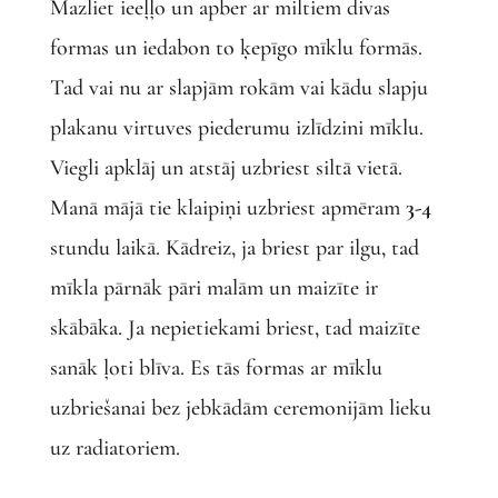
Mazliet ieeļļo un apber ar miltiem divas
formas un iedabon to ķepīgo mīklu formās.
Tad vai nu ar slapjām rokām vai kādu slapju
plakanu virtuves piederumu izlīdzini mīklu.
Viegli apklāj un atstāj uzbriest siltā vietā.
Manā mājā tie klaipiņi uzbriest apmēram
3-4
stundu laikā. Kādreiz, ja briest par ilgu, tad
mīkla pārnāk pāri malām un maizīte ir
skābāka. Ja nepietiekami briest, tad maizīte
sanāk ļoti blīva. Es tās formas ar mīklu
uzbriešanai bez jebkādām ceremonijām lieku
uz radiatoriem.