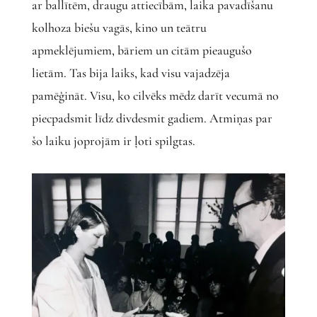
ar ballītēm, draugu attiecībām, laika pavadīšanu
kolhoza biešu vagās, kino un teātru
apmeklējumiem, bāriem un citām pieaugušo
lietām. Tas bija laiks, kad visu vajadzēja
pamēģināt. Visu, ko cilvēks mēdz darīt vecumā no
piecpadsmit līdz divdesmit gadiem. Atmiņas par
šo laiku joprojām ir ļoti spilgtas.