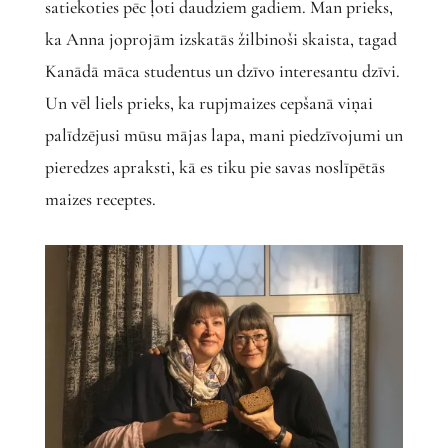
satiekoties pēc ļoti daudziem gadiem. Man prieks,
ka Anna joprojām izskatās žilbinoši skaista, tagad
Kanādā māca studentus un dzīvo interesantu dzīvi.
Un vēl liels prieks, ka rupjmaizes cepšanā viņai
palīdzējusi mūsu mājas lapa, mani piedzīvojumi un
pieredzes apraksti, kā es tiku pie savas noslīpētās
maizes receptes.