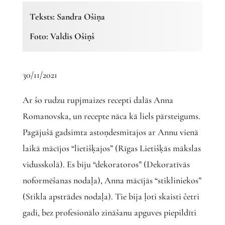
Teksts: Sandra Ošiņa
Foto: Valdis Ošiņš
30/11/2021
Ar šo rudzu rupjmaizes recepti dalās Anna
Romanovska, un recepte nāca kā liels pārsteigums.
Pagājušā gadsimta astoņdesmitajos ar Annu vienā
laikā mācījos “lietišķajos” (Rīgas Lietišķās mākslas
vidusskolā). Es biju “dekoratoros” (Dekoratīvās
noformēšanas nodaļa), Anna mācījās “stikliniekos”
(Stikla apstrādes nodaļa). Tie bija ļoti skaisti četri
gadi, bez profesionālo zināšanu apguves piepildīti