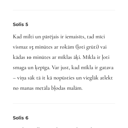
Solis 5
Kad milti un pārējais ir iemaisīts, tad mīci
vismaz
15
minūtes ar rokām (ļoti grūti) vai
kādas
10
minūtes ar mīklas āķi. Mīkla ir ļoti
smaga un ķepīga. Var just, kad mīkla ir gatava
– viņa sāk tā it kā nopūsties un vieglāk atlekt
no manas metāla bļodas malām.
Solis 6