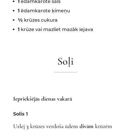
1
ēdamkarote sāls
1
ēdamkarote ķimeņu
½
krūzes cukura
1
krūze vai mazliet mazāk iejava
Soļi
Iepriekšējās dienas vakarā
Solis 1
Uzlej
3
krūzes verdoša ūdens
divām
krūzēm