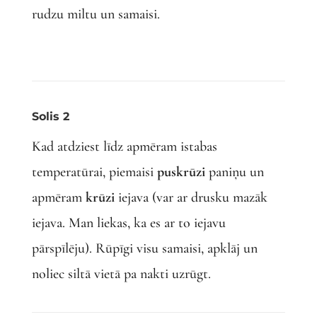
rudzu miltu un samaisi.
Solis 2
Kad atdziest līdz apmēram istabas
temperatūrai, piemaisi
puskrūzi
paniņu un
apmēram
krūzi
iejava (var ar drusku mazāk
iejava. Man liekas, ka es ar to iejavu
pārspīlēju). Rūpīgi visu samaisi, apklāj un
noliec siltā vietā pa nakti uzrūgt.