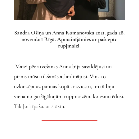
Sandra Ošiņa un Anna Romanovska 2021. gada 28.
novembrī Rīgā. Apmainījāmies ar pašcepto
rupjmaizi.
Maizi pēc atvešanas Anna bija sasaldējusi un
pirms mūsu tikšanās atlaidinājusi. Viņa to
uzkarsēja uz pannas kopā ar sviestu, un tā bija
viena no garšīgākajām rupjmaizēm, ko esmu ēdusi.
Tik ļoti īpaša, ar stāstu.