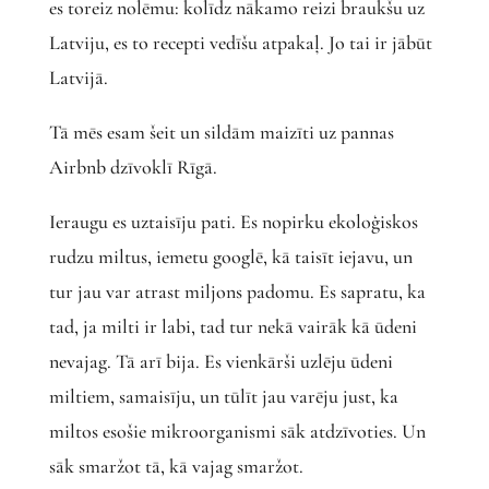
es toreiz nolēmu: kolīdz nākamo reizi braukšu uz
Latviju, es to recepti vedīšu atpakaļ. Jo tai ir jābūt
Latvijā.
Tā mēs esam šeit un sildām maizīti uz pannas
Airbnb dzīvoklī Rīgā.
Ieraugu es uztaisīju pati. Es nopirku ekoloģiskos
rudzu miltus, iemetu googlē, kā taisīt iejavu, un
tur jau var atrast miljons padomu. Es sapratu, ka
tad, ja milti ir labi, tad tur nekā vairāk kā ūdeni
nevajag. Tā arī bija. Es vienkārši uzlēju ūdeni
miltiem, samaisīju, un tūlīt jau varēju just, ka
miltos esošie mikroorganismi sāk atdzīvoties. Un
sāk smaržot tā, kā vajag smaržot.