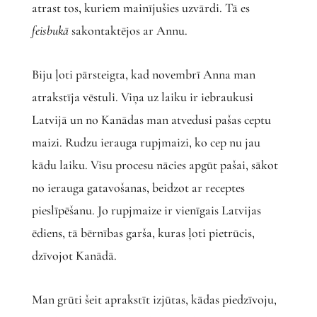
atrast tos, kuriem mainījušies uzvārdi. Tā es
feisbukā
sakontaktējos ar Annu.
Biju ļoti pārsteigta, kad novembrī Anna man
atrakstīja vēstuli. Viņa uz laiku ir iebraukusi
Latvijā un no Kanādas man atvedusi pašas ceptu
maizi. Rudzu ierauga rupjmaizi, ko cep nu jau
kādu laiku. Visu procesu nācies apgūt pašai, sākot
no ierauga gatavošanas, beidzot ar receptes
pieslīpēšanu. Jo rupjmaize ir vienīgais Latvijas
ēdiens, tā bērnības garša, kuras ļoti pietrūcis,
dzīvojot Kanādā.
Man grūti šeit aprakstīt izjūtas, kādas piedzīvoju,