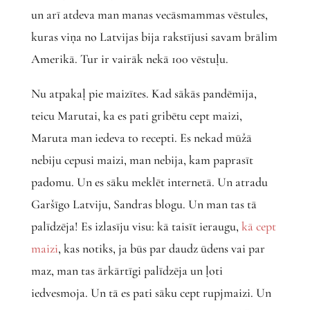
un arī atdeva man manas vecāsmammas vēstules,
kuras viņa no Latvijas bija rakstījusi savam brālim
Amerikā. Tur ir vairāk nekā 100 vēstuļu.
Nu atpakaļ pie maizītes. Kad sākās pandēmija,
teicu Marutai, ka es pati gribētu cept maizi,
Maruta man iedeva to recepti. Es nekad mūžā
nebiju cepusi maizi, man nebija, kam paprasīt
padomu. Un es sāku meklēt internetā. Un atradu
Garšīgo Latviju, Sandras blogu. Un man tas tā
palīdzēja! Es izlasīju visu: kā taisīt ieraugu,
kā cept
maizi
, kas notiks, ja būs par daudz ūdens vai par
maz, man tas ārkārtīgi palīdzēja un ļoti
iedvesmoja. Un tā es pati sāku cept rupjmaizi. Un