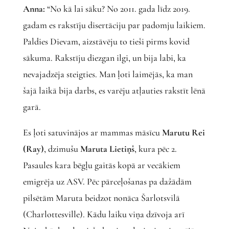
Anna:
“No kā lai sāku? No 2011. gada līdz 2019.
gadam es rakstīju disertāciju par padomju laikiem.
Paldies Dievam, aizstāvēju to tieši pirms kovid
sākuma. Rakstīju diezgan ilgi, un bija labi, ka
nevajadzēja steigties. Man ļoti laimējās, ka man
šajā laikā bija darbs, es varēju atļauties rakstīt lēnā
garā.
Es ļoti satuvinājos ar mammas māsīcu
Marutu Rei
(Ray)
, dzimušu
Maruta Lietiņš
, kura pēc 2.
Pasaules kara bēgļu gaitās kopā ar vecākiem
emigrēja uz ASV. Pēc pārceļošanas pa dažādām
pilsētām Maruta beidzot nonāca Šarlotsvilā
(Charlottesville). Kādu laiku viņa dzīvoja arī