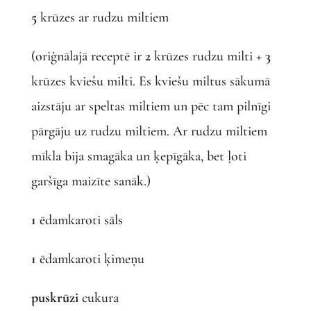
5
krūzes ar rudzu miltiem
(oriģnālajā receptē ir
2
krūzes rudzu milti +
3
krūzes kviešu milti. Es kviešu miltus sākumā
aizstāju ar speltas miltiem un pēc tam pilnīgi
pārgāju uz rudzu miltiem. Ar rudzu miltiem
mīkla bija smagāka un ķepīgāka, bet ļoti
garšīga maizīte sanāk.)
1
ēdamkaroti sāls
1
ēdamkaroti ķimeņu
puskrūzi
cukura