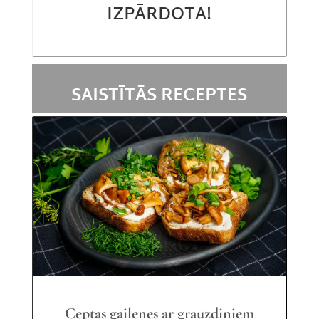
IZPĀRDOTA!
SAISTĪTĀS RECEPTES
Ceptas gailenes ar grauzdiņiem