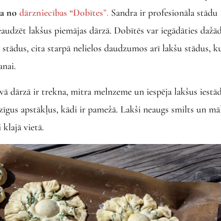
ča no
dārzniecības “Dobītes
”.
Sandra ir profesionāla stādu
ieaudzēt lakšus piemājas dārzā. Dobītēs var iegādāties dažā
tādus, cita starpā nelielos daudzumos arī lakšu stādus, k
anai.
tavā dārzā ir trekna, mitra melnzeme un iespēja lakšus iestād
īgus apstākļus, kādi ir pamežā. Lakši neaugs smilts un mā
 klajā vietā.