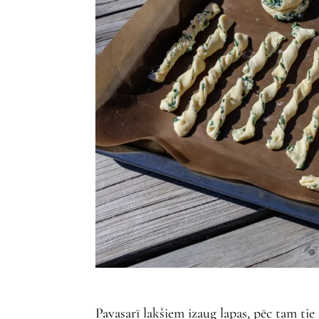
Pavasarī lakšiem izaug lapas, pēc tam tie 