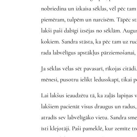
nobriedina un izkaisa sēklas, vēl pēc tam 
piemēram, tulpēm un narcisēm. Tāpēc stād
lakši paši dabīgi izsējas no sēklām. Aug
kokiem. Sandra stāsta, ka pēc tam uz rude
rada labvēlīgus apstākļus pārziemošanai,
Ja sēklas vēlas sēt pavasarī, rīkojas citā
mēnesi, pusotru ielikt ledusskapī, tikai p
Lai lakšus ieaudzētu tā, ka zaļās lapiņas v
lakšiem pacienāt visus draugus un radus, j
atradīs sev labvēlīgāko vietu. Sandra smej
īsti klejotāji. Paši pameklē, kur zemīte 