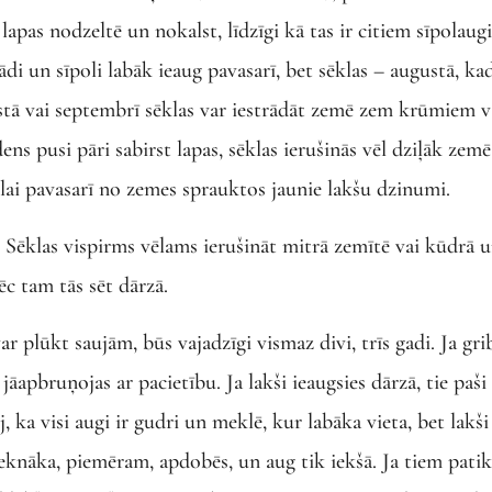
lapas nodzeltē un nokalst, līdzīgi kā tas ir citiem sīpolaug
i un sīpoli labāk ieaug pavasarī, bet sēklas – augustā, ka
ustā vai septembrī sēklas var iestrādāt zemē zem krūmiem v
ns pusi pāri sabirst lapas, sēklas ierušinās vēl dziļāk zemē
 lai pavasarī no zemes sprauktos jaunie lakšu dzinumi.
di. Sēklas vispirms vēlams ierušināt mitrā zemītē vai kūdrā 
ēc tam tās sēt dārzā.
ar plūkt saujām, būs vajadzīgi vismaz divi, trīs gadi. Ja gri
āapbruņojas ar pacietību. Ja lakši ieaugsies dārzā, tie paši
, ka visi augi ir gudri un meklē, kur labāka vieta, bet lakši 
treknāka, piemēram, apdobēs, un aug tik iekšā. Ja tiem patik