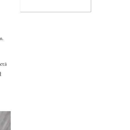
m.
ietā
d