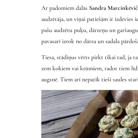
Ar padomiem dalās
Sandra Marcinkēvi
audzētāja, un viņai patiešām ir izdevies 
pašu audzētu puķu, dārzeņu un garšaugu s
pavasarī izrok no dārza un sadala pārdoš
Tiesa, stādiņus vērts pirkt tikai tad, ja 
zem kokiem vai krūmiem, radot tiem līdz
augsnē. Tiem arī nepatīk tieši saules stari