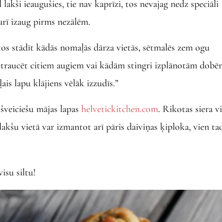
d lakši ieaugušies, tie nav kaprīzi, tos nevajag nedz speciāli
sarī izaug pirms nezālēm.
tos stādīt kādās nomaļās dārza vietās, sētmalēs zem ogu
netraucēt citiem augiem vai kādām stingri izplānotām dobē
ais lapu klājiens vēlāk izzudīs.”
 šveiciešu mājas lapas
helvetickitchen.com
. Rikotas siera v
lakšu vietā var izmantot arī pāris daiviņas ķiploka, vien ta
isu siltu!