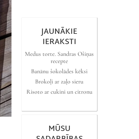
JAUNĀKIE
IERAKSTI
Medus torte. Sandras Ošiņas
recepte
Banānu šokolādes kēksi
Brokoļi ar zaļo sieru
Risoto ar cukini un citronu
MŪSU