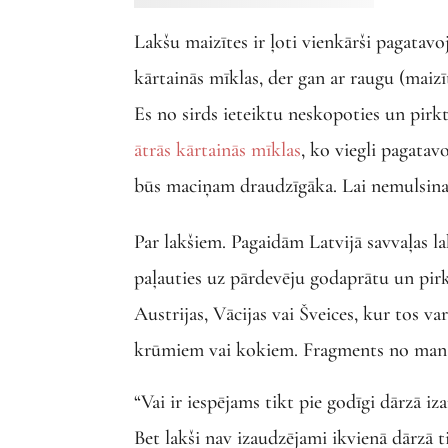
Lakšu maizītes ir ļoti vienkārši pagatav
kārtainās mīklas, der gan ar raugu (maizī
Es no sirds ieteiktu neskopoties un pirkt
ātrās kārtainās mīklas
, ko viegli pagatav
būs maciņam draudzīgāka. Lai nemulsina, 
Par lakšiem. Pagaidām Latvijā savvaļas la
paļauties uz pārdevēju godaprātu un pirk
Austrijas, Vācijas vai Šveices, kur tos va
krūmiem vai kokiem. Fragments no mana r
“Vai ir iespējams tikt pie godīgi dārzā i
Bet lakši nav izaudzējami ikvienā dārzā ti