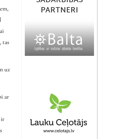
SADARBĪBAS
PARTNERI
iem,
d
ai
, tas
un uz
bi ar
ir
s