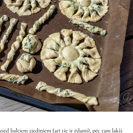
zied baltiem ziediņiem (arī tie ir ēdami), pēc tam lakši