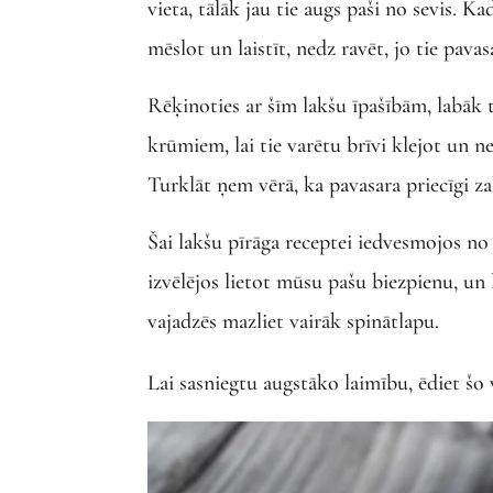
vieta, tālāk jau tie augs paši no sevis. Ka
mēslot un laistīt, nedz ravēt, jo tie pava
Rēķinoties ar šīm lakšu īpašībām, labāk 
krūmiem, lai tie varētu brīvi klejot un 
Turklāt ņem vērā, ka pavasara priecīgi zaļ
Šai lakšu pīrāga receptei iedvesmojos no
izvēlējos lietot mūsu pašu biezpienu, un 
vajadzēs mazliet vairāk spinātlapu.
Lai sasniegtu augstāko laimību, ēdiet šo v