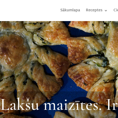
Sākumlapa
Receptes
Ci
Lakšu maizītes. Ir