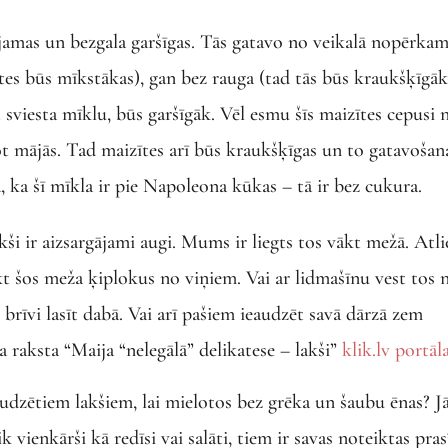
ojamas un bezgala garšīgas. Tās gatavo no veikalā nopērka
tes būs mīkstākas), gan bez rauga (tad tās būs kraukšķīgāk
 sviesta mīklu, būs garšīgāk. Vēl esmu šīs maizītes cepusi 
ot mājās. Tad maizītes arī būs kraukšķīgas un to gatavošan
ka šī mīkla ir pie Napoleona kūkas – tā ir bez cukura.
kši ir aizsargājami augi. Mums ir liegts tos vākt mežā. Atl
t šos meža ķiplokus no viņiem. Vai ar lidmašīnu vest tos 
r brīvi lasīt dabā. Vai arī pašiem ieaudzēt savā dārzā zem
aksta “Maija “nelegālā” delikatese – lakši”
klik.lv portā
zaudzētiem lakšiem, lai mielotos bez grēka un šaubu ēnas? Jā
k vienkārši kā redīsi vai salāti, tiem ir savas noteiktas pras