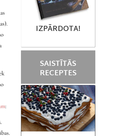
mas
as).
IZPĀRDOTA!
no
a
SAISTĪTĀS
RECEPTES
iek
no
lam
:
.
ības.