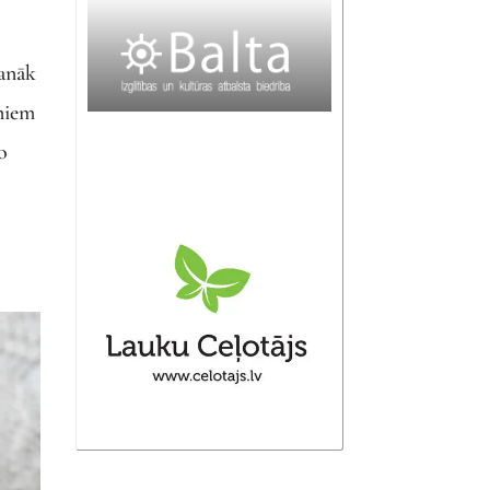
sanāk
rniem
o