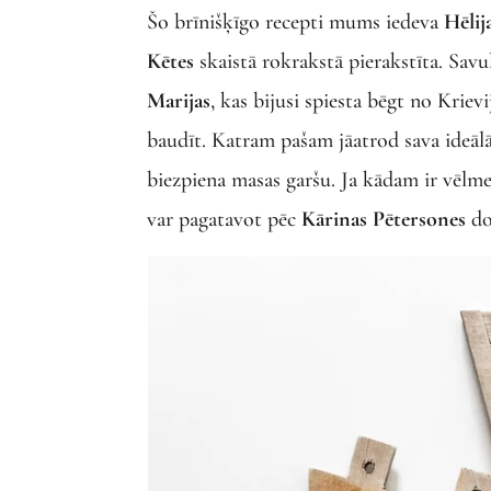
Šo brīnišķīgo recepti mums iedeva
Hēlij
Kētes
skaistā rokrakstā pierakstīta. Sav
Marijas
, kas bijusi spiesta bēgt no Kriev
baudīt. Katram pašam jāatrod sava ideāl
biezpiena masas garšu. Ja kādam ir vēlme
var pagatavot pēc
Kārinas Pētersones
do