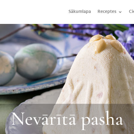
Sākumlapa
Receptes
Ci
Nevārītā pasha