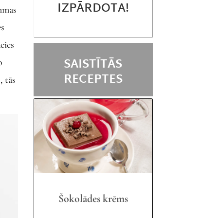
IZPĀRDOTA!
ammas
es
cies
SAISTĪTĀS
o
RECEPTES
, tās
Šokolādes krēms