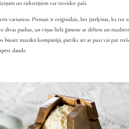
iņām un riekstiņiem var izveidot paši.
īs variantos. Pirmais ir oriģinālais, bet jārēķinās, ka tur 
vo divas pashas, un viņas lielā ģimene ar dēliem un mazbē
s būsiet mazākā kompānijā, pietiks arī ar pusi vai pat treš
 apēst daudz.