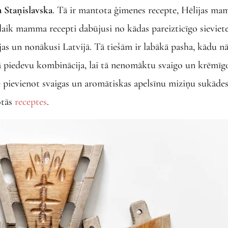
a Staņislavska
. Tā ir mantota ģimenes recepte, Hēlijas m
ulaik mamma recepti dabūjusi no kādas pareizticīgo sieviet
ijas un nonākusi Latvijā. Tā tiešām ir labākā pasha, kādu nā
ā piedevu kombinācija, lai tā nenomāktu svaigo un krēmīg
 pievienot svaigas un aromātiskas apelsīnu miziņu sukādes
tās
receptes
.