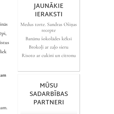
JAUNĀKIE
IERAKSTI
inās
Medus torte. Sandras Ošiņas
recepte
ēpi,
Banānu šokolādes kēksi
istus
Brokoļi ar zaļo sieru
liek
Risoto ar cukini un citronu
ņam
MŪSU
SADARBĪBAS
PARTNERI
mam.