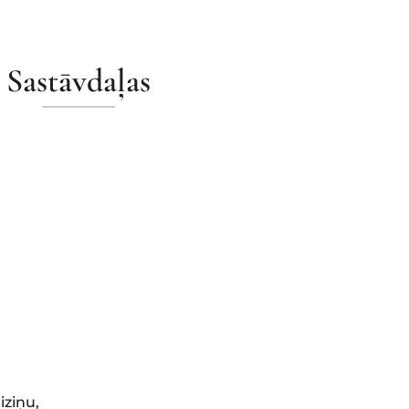
Sastāvdaļas
iziņu,