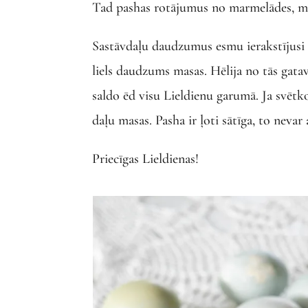
Tad pashas rotājumus no marmelādes, miz
Sastāvdaļu daudzumus esmu ierakstījusi tr
liels daudzums masas. Hēlija no tās gata
saldo ēd visu Lieldienu garumā. Ja svētko
daļu masas. Pasha ir ļoti sātīga, to nevar
Priecīgas Lieldienas!