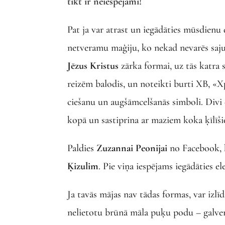
tikt ir neiespējami!
Pat ja var atrast un iegādāties mūsdienu 
netveramu maģiju, ko nekad nevarēs saju
Jēzus Kristus
zārka formai, uz tās katra s
reizēm balodis, un noteikti burti XB, «Хр
ciešanu un augšāmcelšanās simboli. Divi 
kopā un sastiprina ar maziem koka ķīlīš
Paldies
Zuzannai Peonijai
no Facebook, 
Ķizulim
. Pie viņa iespējams iegādāties 
Ja tavās mājas nav tādas formas, var izlīdz
nelietotu brūnā māla puķu podu – galven