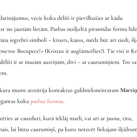
darinājumus, vecie koka dēlīši ir pievilkušies ar kādu
st no jaunām lietām. Pashas nošķeltā piramīdas forma līdz
āna iegrebti simboli – krusts, kauss, mēdz būt arī ziedi, šķ
истос Воскресе!» (Kristus ir augšāmcēlies!). Tie visi ir Kr
dēlīši ir ar mazām austiņām, divi – ar caurumiņiem. Tos sa
iem.
kura mums atstūtīja kontaktus galdniekmeistaram
Mārti
elegantas koka
pashas formas
.
ēties ar caurduri, kurā ieklāj marli, vai arī ar jaunu, tīru,
ais, lai būtu caurumiņš, pa kuru notecēt liekajam šķidru