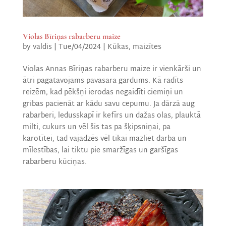
Violas Bīriņas rabarberu maize
by
valdis
|
Tue/04/2024
|
Kūkas, maizītes
Violas Annas Bīriņas rabarberu maize ir vienkārši un
ātri pagatavojams pavasara gardums. Kā radīts
reizēm, kad pēkšņi ierodas negaidīti ciemiņi un
gribas pacienāt ar kādu savu cepumu. Ja dārzā aug
rabarberi, ledusskapī ir kefīrs un dažas olas, plauktā
milti, cukurs un vēl šis tas pa šķipsniņai, pa
karotītei, tad vajadzēs vēl tikai mazliet darba un
mīlestības, lai tiktu pie smaržīgas un garšīgas
rabarberu kūciņas.