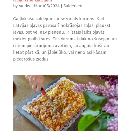
by
valdis
|
Mon/05/2024
|
Saldēdieni
Gaiļbiksīšu saldējums ir sezonāls kārums. Kad
Latvijas pļavas pavasarī nokrāsojas zaļas, plaukst
ievas, bet vēl nav pieneņu, ir īstais laiks pļavās
meklēt gaiļbiksītes. Tas darāms tālāk no šosejām un
citiem piesārņojuma avotiem, lai augus droši var
lietot pārtikā, un jāpielūko, vai nenolasi kādam
piederošus ziedus.