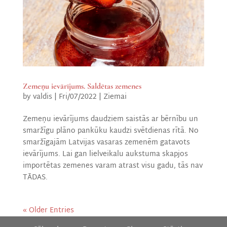
Zemeņu ievārījums. Saldētas zemenes
by
valdis
|
Fri/07/2022
|
Ziemai
Zemeņu ievārījums daudziem saistās ar bērnību un
smaržīgu plāno pankūku kaudzi svētdienas rītā. No
smaržīgajām Latvijas vasaras zemenēm gatavots
ievārījums. Lai gan lielveikalu aukstuma skapjos
importētas zemenes varam atrast visu gadu, tās nav
TĀDAS.
« Older Entries