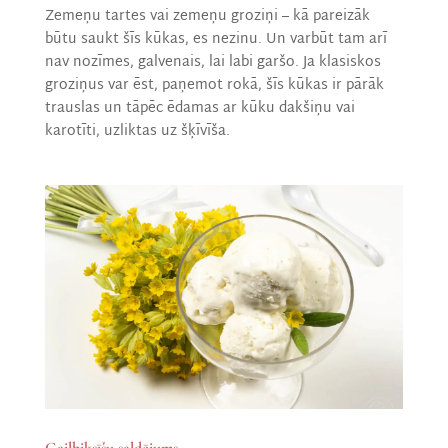
Zemeņu tartes vai zemeņu groziņi – kā pareizāk
būtu saukt šīs kūkas, es nezinu. Un varbūt tam arī
nav nozīmes, galvenais, lai labi garšo. Ja klasiskos
groziņus var ēst, paņemot rokā, šīs kūkas ir pārāk
trauslas un tāpēc ēdamas ar kūku dakšiņu vai
karotīti, uzliktas uz šķīvīša.
Gaiļbiksīšu saldējums