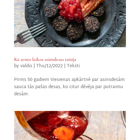
Kā senos laikos asinsdesas taisīja
by
valdis
|
Thu/12/2022
|
Teksti
Pirms 50 gadiem Viesienas apkārtnē par asinsdesām
sauca tās pašas desas, ko citur dēvēja par putraimu
desām.