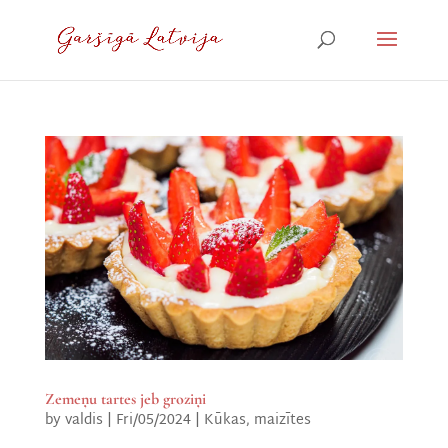
Zemeņu tartes jeb groziņi
by
valdis
|
Fri/05/2024
|
Kūkas, maizītes