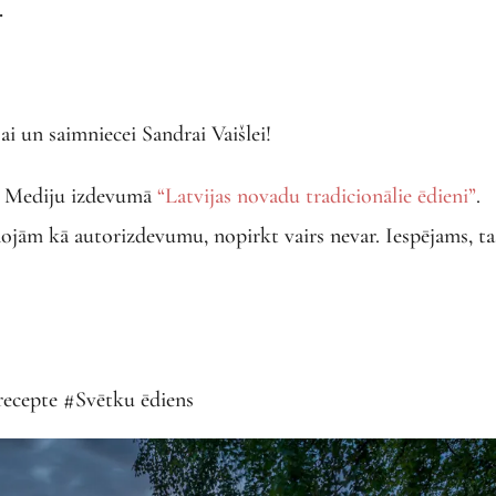
.
ai un saimniecei Sandrai Vaišlei!
as Mediju izdevumā
“Latvijas novadu tradicionālie ēdieni”
.
ojām kā autorizdevumu, nopirkt vairs nevar. Iespējams, ta
 recepte #Svētku ēdiens