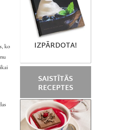
IZPĀRDOTA!
s, ko
enu
ikai
SAISTĪTĀS
RECEPTES
das