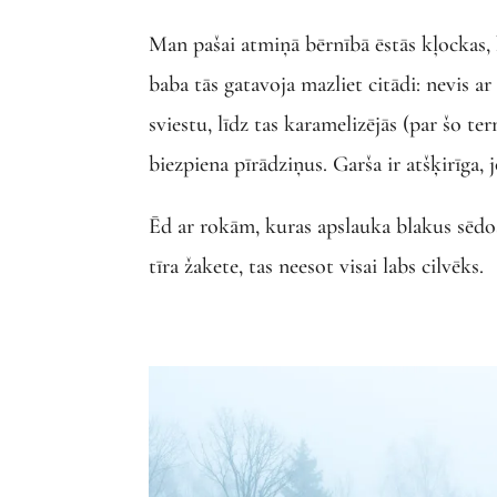
Man pašai atmiņā bērnībā ēstās kļockas, 
baba tās gatavoja mazliet citādi: nevis a
sviestu, līdz tas karamelizējās (par šo t
biezpiena pīrādziņus. Garša ir atšķirīga, 
Ēd ar rokām, kuras apslauka blakus sēdo
tīra žakete, tas neesot visai labs cilvēks.