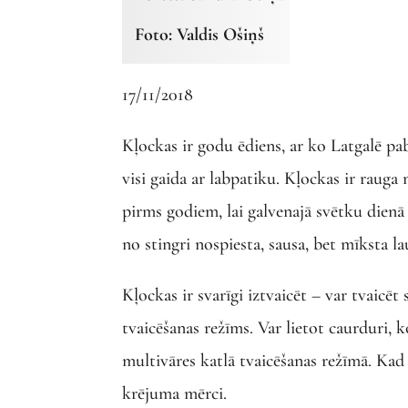
Foto: Valdis Ošiņš
17/11/2018
Kļockas ir godu ēdiens, ar ko Latgalē pab
visi gaida ar labpatiku. Kļockas ir rauga
pirms godiem, lai galvenajā svētku dienā t
no stingri nospiesta, sausa, bet mīksta l
Kļockas ir svarīgi iztvaicēt – var tvaicē
tvaicēšanas režīms. Var lietot caurduri, k
multivāres katlā tvaicēšanas režīmā. Kad t
krējuma mērci.