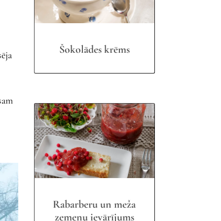
Šokolādes krēms
sēja
isam
Rabarberu un meža
zemeņu ievārījums