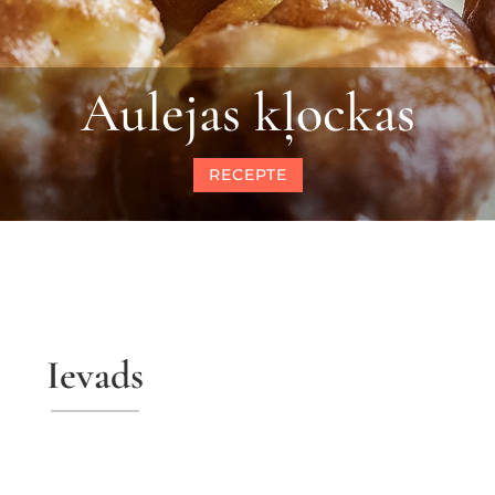
Aulejas kļockas
RECEPTE
Ievads