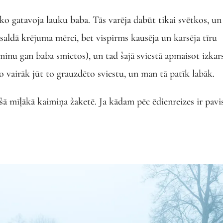
ko gatavoja lauku baba. Tās varēja dabūt tikai svētkos, un
r saldā krējuma mērci, bet vispirms kausēja un karsēja tīru
erminu gan baba smietos), un tad šajā sviestā apmaisot izkar
jo vairāk jūt to grauzdēto sviestu, un man tā patīk labāk.
šā mīļākā kaimiņa žaketē. Ja kādam pēc ēdienreizes ir pav