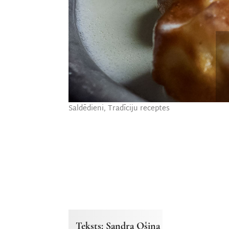
Saldēdieni
,
Tradīciju receptes
Teksts: Sandra Ošiņa