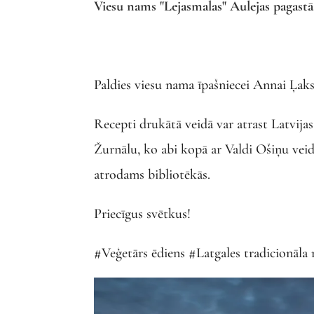
Viesu nams "Lejasmalas" Aulejas pagastā
Paldies viesu nama īpašniecei Annai Ļaks
Recepti drukātā veidā var atrast Latvij
Žurnālu, ko abi kopā ar Valdi Ošiņu veid
atrodams bibliotēkās.
Priecīgus svētkus!
#Veģetārs ēdiens #Latgales tradicionāla