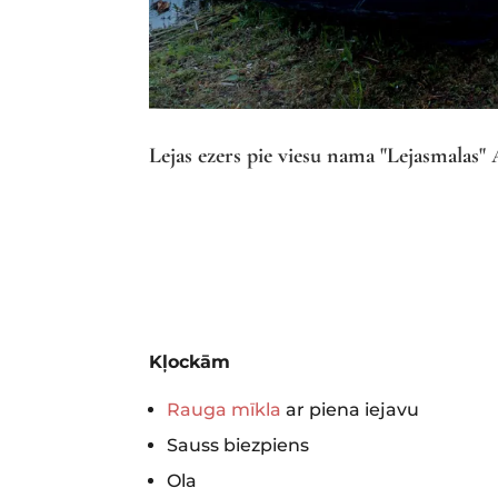
Lejas ezers pie viesu nama "Lejasmalas" 
Kļockām
Rauga mīkla
ar piena iejavu
Sauss biezpiens
Ola