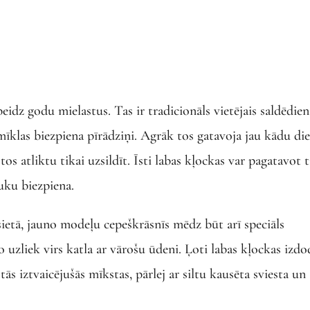
eidz godu mielastus. Tas ir tradicionāls vietējais saldēdien
 mīklas biezpiena pīrādziņi. Agrāk tos gatavoja jau kādu di
os atliktu tikai uzsildīt. Īsti labas kļockas var pagatavot t
auku biezpiena.
t sietā, jauno modeļu cepeškrāsnīs mēdz būt arī speciāls
o uzliek virs katla ar vārošu ūdeni. Ļoti labas kļockas izdo
ās iztvaicējušās mīkstas, pārlej ar siltu kausēta sviesta un