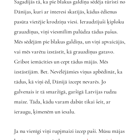
Sagadījās tā, ka pie blakus galdiņa sēdēja tūristi no
Dānijas, kuri ar interesi skatījās, kādus ēdienus
pasūta vietējie krodziņa viesi. Ieraudzījuši ķiploku
grauzdiņus, viņi viesmīlim palūdza tādus pašus.
Mēs sēdējām pie blakus galdiņa, un viņi apvaicājās,
vai mēs varētu izstāstīt, kā grauzdiņus gatavo.
Gribot iemācīties un cept tādus mājās. Mēs
izstāstījām. Bet. Nevēlējāmies viņus apbēdināt, ka
tādus, kā viņi ēd, Dānijā izcept nevarēs. Jo
galvenais ir tā smaržīgā, garšīgā Latvijas rudzu
maize. Tāda, kādu varam dabūt tikai šeit, ar
ieraugu, ķimenēm un iesalu.
Ja nu vienīgi viņi rupjmaizi izcep paši. Mūsu mājas