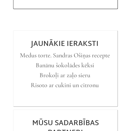
JAUNĀKIE IERAKSTI
Medus torte. Sandras Ošiņas recepte
Banānu šokolādes kēksi
Brokoļi ar zaļo sieru
Risoto ar cukini un citronu
MŪSU SADARBĪBAS