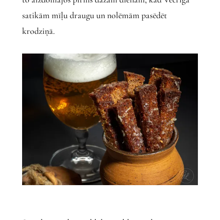
satikām mīļu draugu un nolēmām pasēdēt
krodziņā.