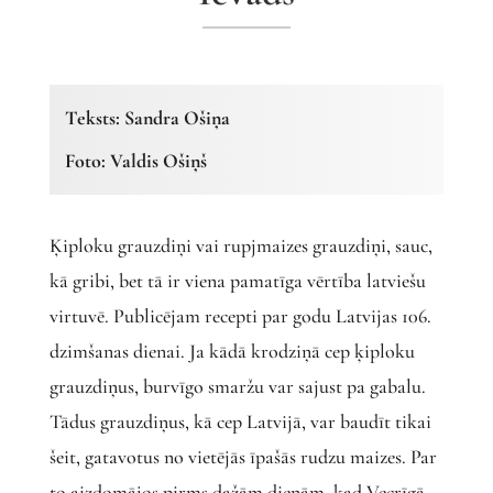
Teksts: Sandra Ošiņa
Foto: Valdis Ošiņš
Ķiploku grauzdiņi vai rupjmaizes grauzdiņi, sauc,
kā gribi, bet tā ir viena pamatīga vērtība latviešu
virtuvē. Publicējam recepti par godu Latvijas 106.
dzimšanas dienai. Ja kādā krodziņā cep ķiploku
grauzdiņus, burvīgo smaržu var sajust pa gabalu.
Tādus grauzdiņus, kā cep Latvijā, var baudīt tikai
šeit, gatavotus no vietējās īpašās rudzu maizes. Par
to aizdomājos pirms dažām dienām, kad Vecrīgā