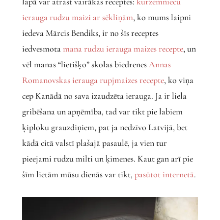
lapā var atrast vairākas receptes:
kurzemnieču
ierauga rudzu maizi ar sēkliņām
, ko mums laipni
iedeva Mārcis Bendiks, ir no šīs receptes
iedvesmota
mana rudzu ierauga maizes recepte
, un
vēl manas “lietišķo” skolas biedrenes
Annas
Romanovskas ierauga rupjmaizes recepte
, ko viņa
cep Kanādā no sava izaudzēta ierauga. Ja ir liela
gribēšana un apņēmība, tad var tikt pie labiem
ķiploku grauzdiņiem, pat ja nedzīvo Latvijā, bet
kādā citā valstī plašajā pasaulē, ja vien tur
pieejami rudzu milti un ķimenes. Kaut gan arī pie
šīm lietām mūsu dienās var tikt,
pasūtot internetā
.