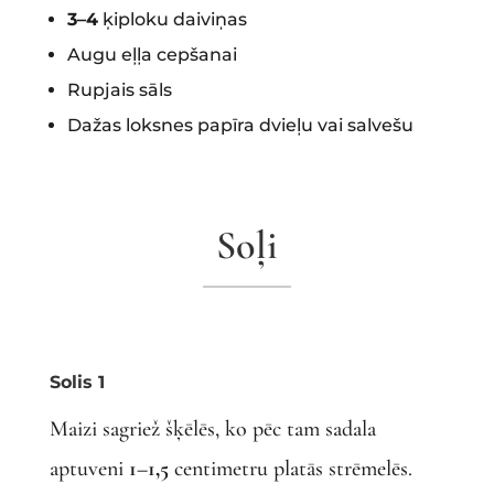
3–4
ķiploku daiviņas
Augu eļļa cepšanai
Rupjais sāls
Dažas loksnes papīra dvieļu vai salvešu
Soļi
Solis 1
Maizi sagriež šķēlēs, ko pēc tam sadala
aptuveni
1–1,5
centimetru platās strēmelēs.