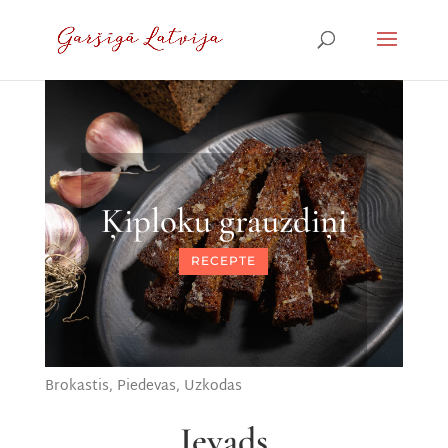
Ķiploku grauzdiņi
RECEPTE
Brokastis
,
Piedevas
,
Uzkodas
Ievads