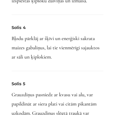
izspiestas ķiploku daiviņas un izmaisa.
Solis 4
Bļodu pārklāj ar šķīvi un enerģiski sakrata
maizes gabaliņus, lai tie vienmērīgi sajauktos
ar sāli un ķiplokiem.
Solis 5
Grauzdiņus pasniedz ar kvasu vai alu, var
papildināt ar siera plati vai citām pikantām
uzkodām. Grauzdiņus slēgtā traukā var