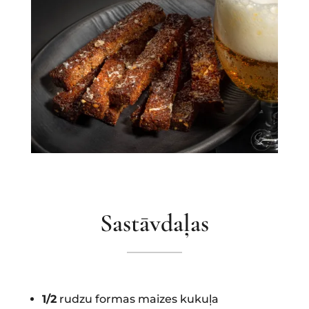
Sastāvdaļas
1/2
rudzu formas maizes kukuļa