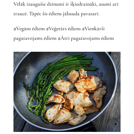
Vēlāk izaugušie dzinumi ir šķiedraināki, asumi arī
traucē. Tāpēc šis ēdiens jābauda pavasarī.
#Vegāns ēdiens #Veģetārs ēdiens #Vienkārši
pagatavojams ēdiens #Ātri pagatavojams ēdiens