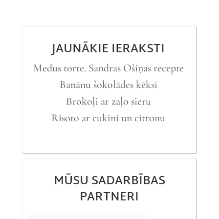
JAUNĀKIE IERAKSTI
Medus torte. Sandras Ošiņas recepte
Banānu šokolādes kēksi
Brokoļi ar zaļo sieru
Risoto ar cukini un citronu
MŪSU SADARBĪBAS
PARTNERI