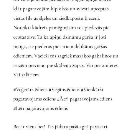
klāt pagatavojām ķiplokos un sviestā apceptas
vistas filejas šķēles un ziedkāpostu biezeni.
Noteikti kādreiz pamēģināsim tos piedevās pie
ceptas zivs. Tā kā apiņu dzinumu garša ir ļoti
maiga, tie piederas pie citiem delikātas garšas
ēdieniem. Vācieši tos sagriež mazākos gabaliņos un
reizēm pievieno pie skābeņu zupas. Vai pie omletes.
Vai salātiem.
#Veģetārs ēdiens #Vegāns ēdiens #Vienkārši
pagatavojams ēdiens #Ātri pagatavojams ēdiens
#Lēti pagatavojams ēdiens
Bet ir viens bet! Tas jādara pašā agrā pavasarī.