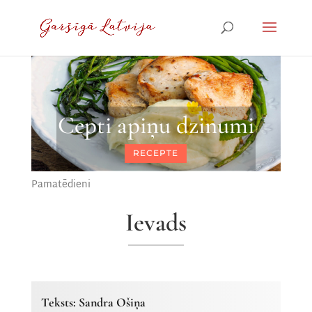
Cepti apiņu dzinumi
RECEPTE
Pamatēdieni
Ievads
Teksts: Sandra Ošiņa