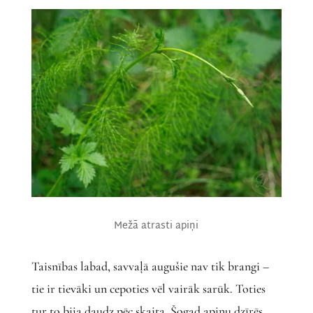
Mežā atrasti apiņi
Taisnības labad, savvaļā augušie nav tik brangi –
tie ir tievāki un cepoties vēl vairāk sarūk. Toties
tur to bija daudz pēc skaita. Šogad apiņu dzīrēs