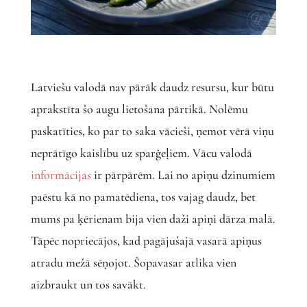
Latviešu valodā nav pārāk daudz resursu, kur būtu
aprakstīta šo augu lietošana pārtikā. Nolēmu
paskatīties, ko par to saka vācieši, ņemot vērā viņu
neprātīgo kaislību uz sparģeļiem. Vācu valodā
informācijas
ir pārpārēm. Lai no apiņu dzinumiem
paēstu kā no pamatēdiena, tos vajag daudz, bet
mums pa ķērienam bija vien daži apiņi dārza malā.
Tāpēc nopriecājos, kad pagājušajā vasarā apiņus
atradu mežā sēņojot. Šopavasar atlika vien
aizbraukt un tos savākt.