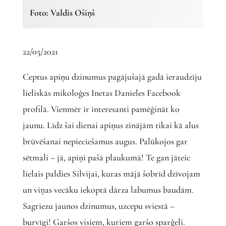
Foto: Valdis Ošiņš
22/05/2021
Ceptus apiņu dzinumus pagājušajā gadā ieraudzīju
lieliskās mikoloģes Inetas Danieles Facebook
profilā. Vienmēr ir interesanti pamēģināt ko
jaunu. Līdz šai dienai apiņus zinājām tikai kā alus
brūvēšanai nepieciešamus augus. Palūkojos gar
sētmali – jā, apiņi pašā plaukumā! Te gan jāteic
lielais paldies Silvijai, kuras mājā šobrīd dzīvojam
un viņas vecāku iekoptā dārza labumus baudām.
Sagriezu jaunos dzinumus, uzcepu sviestā –
burvīgi! Garšos visiem, kuriem garšo sparģeļi.