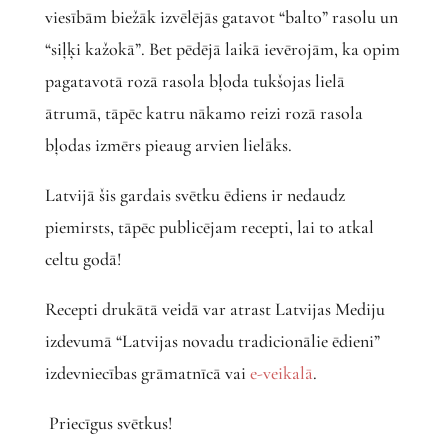
viesībām biežāk izvēlējās gatavot “balto” rasolu un
“siļķi kažokā”. Bet pēdējā laikā ievērojām, ka opim
pagatavotā rozā rasola bļoda tukšojas lielā
ātrumā, tāpēc katru nākamo reizi rozā rasola
bļodas izmērs pieaug arvien lielāks.
Latvijā šis gardais svētku ēdiens ir nedaudz
piemirsts, tāpēc publicējam recepti, lai to atkal
celtu godā!
Recepti drukātā veidā var atrast Latvijas Mediju
izdevumā “Latvijas novadu tradicionālie ēdieni”
izdevniecības grāmatnīcā vai
e-veikalā
.
Priecīgus svētkus!