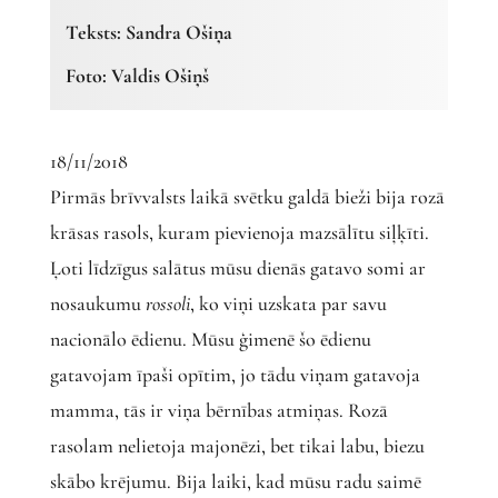
Teksts: Sandra Ošiņa
Foto: Valdis Ošiņš
18/11/2018
Pirmās brīvvalsts laikā svētku galdā bieži bija rozā
krāsas rasols, kuram pievienoja mazsālītu siļķīti.
Ļoti līdzīgus salātus mūsu dienās gatavo somi ar
nosaukumu
rossoli
, ko viņi uzskata par savu
nacionālo ēdienu. Mūsu ģimenē šo ēdienu
gatavojam īpaši opītim, jo tādu viņam gatavoja
mamma, tās ir viņa bērnības atmiņas. Rozā
rasolam nelietoja majonēzi, bet tikai labu, biezu
skābo krējumu. Bija laiki, kad mūsu radu saimē