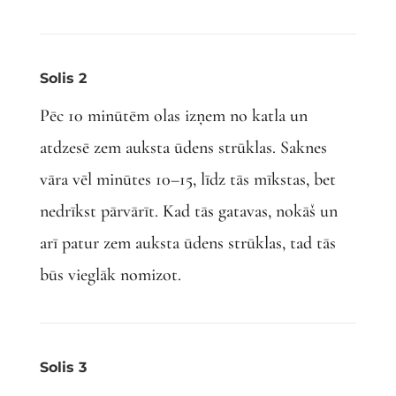
Solis 2
Pēc 10 minūtēm olas izņem no katla un
atdzesē zem auksta ūdens strūklas. Saknes
vāra vēl minūtes 10–15, līdz tās mīkstas, bet
nedrīkst pārvārīt. Kad tās gatavas, nokāš un
arī patur zem auksta ūdens strūklas, tad tās
būs vieglāk nomizot.
Solis 3