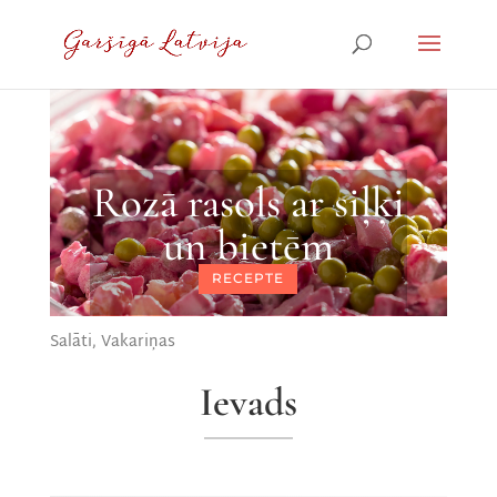
Rozā rasols ar siļķi
un bietēm
RECEPTE
Salāti
,
Vakariņas
Ievads