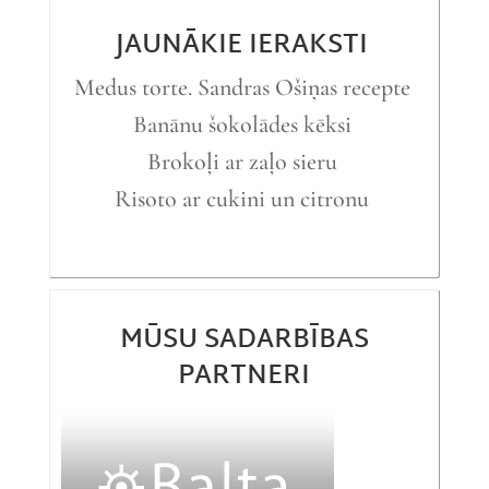
JAUNĀKIE IERAKSTI
Medus torte. Sandras Ošiņas recepte
Banānu šokolādes kēksi
Brokoļi ar zaļo sieru
Risoto ar cukini un citronu
MŪSU SADARBĪBAS
PARTNERI