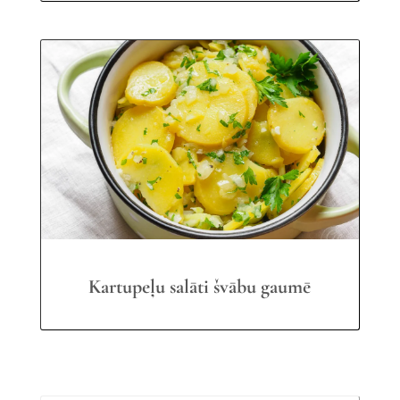
Kartupeļu salāti švābu gaumē