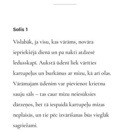
Solis 1
Vislabāk, ja visu, kas vārāms, novāra
iepriekšējā dienā un pa nakti atdzesē
ledusskapī. Aukstā ūdenī liek vārīties
kartupeļus un burkānus ar mizu, kā arī olas.
Vārāmajam ūdenim var pievienot krietnu
sauju sāls – tas caur mizu neiesūksies
dārzeņos, bet tā iespaidā kartupeļu mizas
neplaisās, un tie pēc izvārīšanas būs vieglāk
sagriežami.