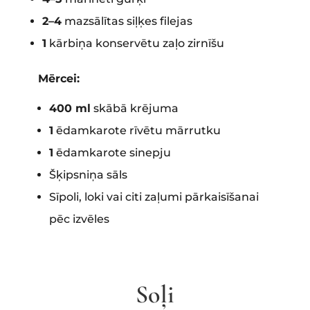
2–4
mazsālītas siļķes filejas
1
kārbiņa konservētu zaļo zirnīšu
Mērcei:
400 ml
skābā krējuma
1
ēdamkarote rīvētu mārrutku
1
ēdamkarote sinepju
Šķipsniņa sāls
Sīpoli, loki vai citi zaļumi pārkaisīšanai
pēc izvēles
Soļi