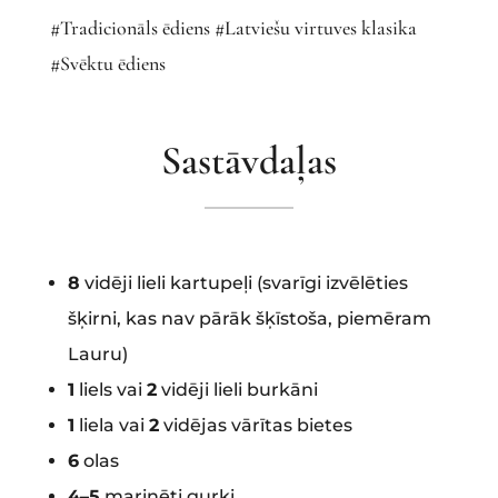
#Tradicionāls ēdiens #Latviešu virtuves klasika
#Svēktu ēdiens
Sastāvdaļas
8
vidēji lieli kartupeļi (svarīgi izvēlēties
šķirni, kas nav pārāk šķīstoša, piemēram
Lauru)
1
liels vai
2
vidēji lieli burkāni
1
liela vai
2
vidējas vārītas bietes
6
olas
4–5
marinēti gurķi