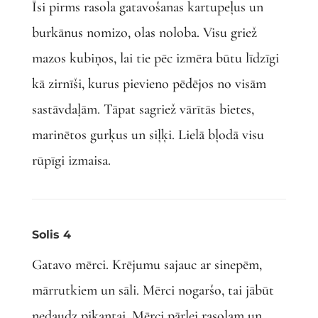
Īsi pirms rasola gatavošanas kartupeļus un
burkānus nomizo, olas noloba. Visu griež
mazos kubiņos, lai tie pēc izmēra būtu līdzīgi
kā zirnīši, kurus pievieno pēdējos no visām
sastāvdaļām. Tāpat sagriež vārītās bietes,
marinētos gurķus un siļķi. Lielā bļodā visu
rūpīgi izmaisa.
Solis 4
Gatavo mērci. Krējumu sajauc ar sinepēm,
mārrutkiem un sāli. Mērci nogaršo, tai jābūt
nedaudz pikantai. Mērci pārlej rasolam un