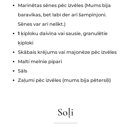
Marinētas sēnes pēc izvēles (Mums bija
baravikas, bet labi der arī šampinjoni.
Sēnes var arī nelikt.)
1
ķiploku daiviņa vai sausie, granulētie
ķiploki
Skābais krējums vai majonēze pēc izvēles
Malti melnie pipari
Sāls
Zaļumi pēc izvēles (mums bija pētersīļi)
Soļi