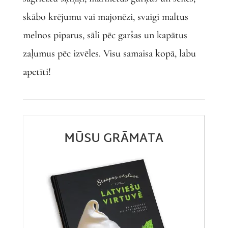
skābo krējumu vai majonēzi, svaigi maltus
melnos piparus, sāli pēc garšas un kapātus
zaļumus pēc izvēles. Visu samaisa kopā, labu
apetīti!
MŪSU GRĀMATA