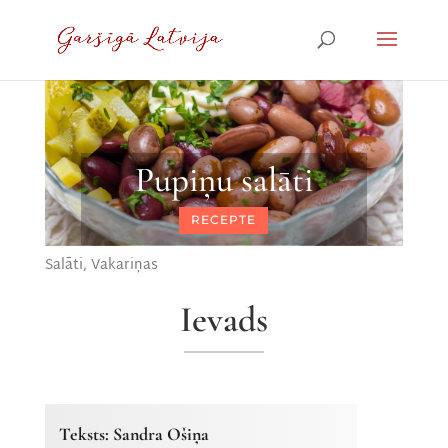
Pupiņu salāti
RECEPTE
Salāti
,
Vakariņas
Ievads
Teksts: Sandra Ošiņa