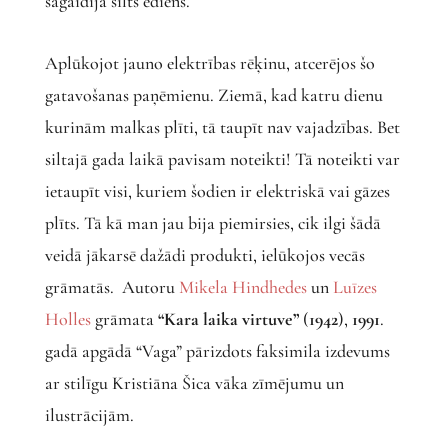
sagaidīja silts ēdiens.
Aplūkojot jauno elektrības rēķinu, atcerējos šo
gatavošanas paņēmienu. Ziemā, kad katru dienu
kurinām malkas plīti, tā taupīt nav vajadzības. Bet
siltajā gada laikā pavisam noteikti! Tā noteikti var
ietaupīt visi, kuriem šodien ir elektriskā vai gāzes
plīts. Tā kā man jau bija piemirsies, cik ilgi šādā
veidā jākarsē dažādi produkti, ielūkojos vecās
grāmatās. Autoru
Mikela Hindhedes
un
Luīzes
Holles
grāmata
“Kara laika virtuve”
(
1942
),
1991
.
gadā apgādā “Vaga” pārizdots faksimila izdevums
ar stilīgu Kristiāna Šica vāka zīmējumu un
ilustrācijām.