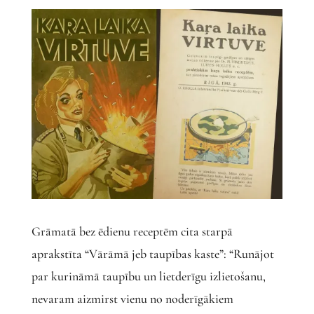
Grāmatā bez ēdienu receptēm cita starpā
aprakstīta “Vārāmā jeb taupības kaste”: “Runājot
par kurināmā taupību un lietderīgu izlietošanu,
nevaram aizmirst vienu no noderīgākiem