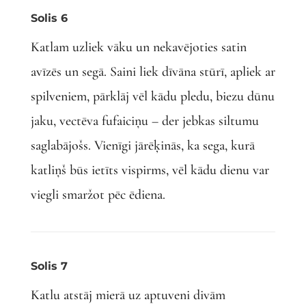
Solis 6
Katlam uzliek vāku un nekavējoties satin
avīzēs un segā. Saini liek dīvāna stūrī, apliek ar
spilveniem, pārklāj vēl kādu pledu, biezu dūnu
jaku, vectēva fufaiciņu – der jebkas siltumu
saglabājošs. Vienīgi jārēķinās, ka sega, kurā
katliņš būs ietīts vispirms, vēl kādu dienu var
viegli smaržot pēc ēdiena.
Solis 7
Katlu atstāj mierā uz aptuveni divām