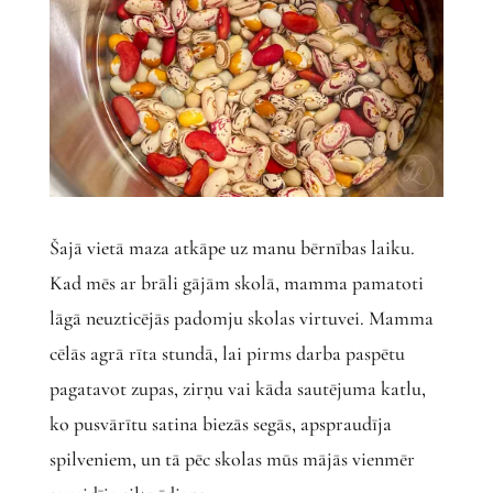
Šajā vietā maza atkāpe uz manu bērnības laiku.
Kad mēs ar brāli gājām skolā, mamma pamatoti
lāgā neuzticējās padomju skolas virtuvei. Mamma
cēlās agrā rīta stundā, lai pirms darba paspētu
pagatavot zupas, zirņu vai kāda sautējuma katlu,
ko pusvārītu satina biezās segās, apspraudīja
spilveniem, un tā pēc skolas mūs mājās vienmēr