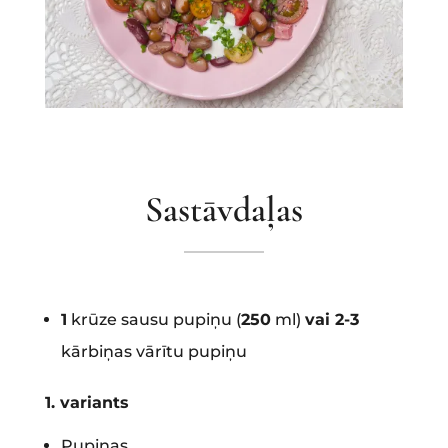
Sastāvdaļas
1
krūze sausu pupiņu (
250
ml)
vai 2-3
kārbiņas vārītu pupiņu
1. variants
Pupiņas