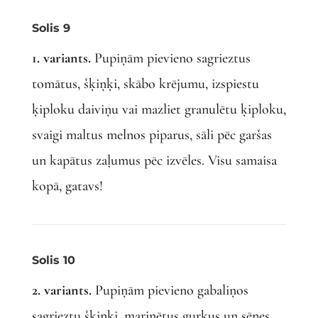
Solis 9
1. variants.
Pupiņām pievieno sagrieztus
tomātus, šķiņķi, skābo krējumu, izspiestu
ķiploku daiviņu vai mazliet granulētu ķiploku,
svaigi maltus melnos piparus, sāli pēc garšas
un kapātus zaļumus pēc izvēles. Visu samaisa
kopā, gatavs!
Solis 10
2. variants.
Pupiņām pievieno gabaliņos
sagrieztu šķiņķi, marinētus gurķus un sēnes,