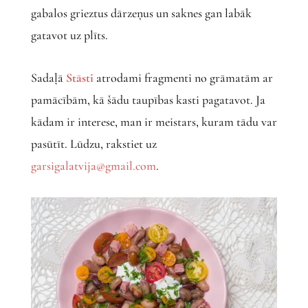
gabalos grieztus dārzeņus un saknes gan labāk
gatavot uz plīts.
Sadaļā
Stāsti
atrodami fragmenti no grāmatām ar
pamācībām, kā šādu taupības kasti pagatavot. Ja
kādam ir interese, man ir meistars, kuram tādu var
pasūtīt. Lūdzu, rakstiet uz
garsigalatvija@gmail.com
.