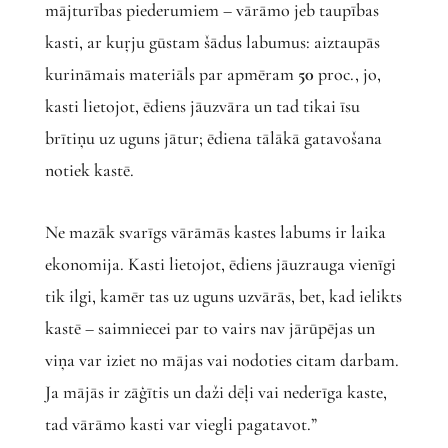
mājturības piederumiem – vārāmo jeb taupības
kasti, ar kuŗju gūstam šādus labumus: aiztaupās
kurināmais materiāls par apmēram
50
proc., jo,
kasti lietojot, ēdiens jāuzvāra un tad tikai īsu
brītiņu uz uguns jātur; ēdiena tālākā gatavošana
notiek kastē.
Ne mazāk svarīgs vārāmās kastes labums ir laika
ekonomija. Kasti lietojot, ēdiens jāuzrauga vienīgi
tik ilgi, kamēr tas uz uguns uzvārās, bet, kad ielikts
kastē – saimniecei par to vairs nav jārūpējas un
viņa var iziet no mājas vai nodoties citam darbam.
Ja mājās ir zāģītis un daži dēļi vai nederīga kaste,
tad vārāmo kasti var viegli pagatavot.”