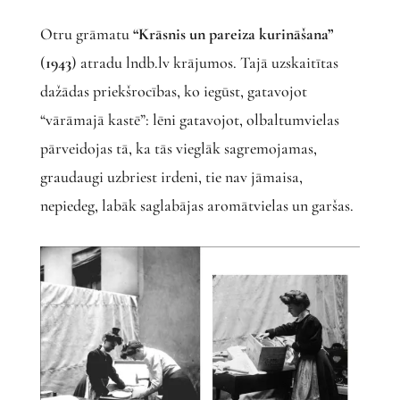
Otru grāmatu
“Krāsnis un pareiza kurināšana”
(
1943
) atradu lndb.lv krājumos. Tajā uzskaitītas
dažādas priekšrocības, ko iegūst, gatavojot
“vārāmajā kastē”: lēni gatavojot, olbaltumvielas
pārveidojas tā, ka tās vieglāk sagremojamas,
graudaugi uzbriest irdeni, tie nav jāmaisa,
nepiedeg, labāk saglabājas aromātvielas un garšas.