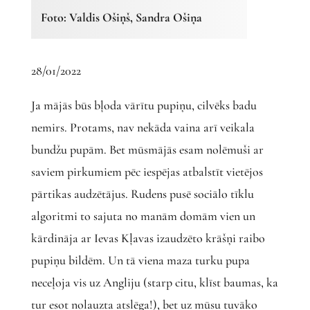
Foto: Valdis Ošiņš, Sandra Ošiņa
28/01/2022
Ja mājās būs bļoda vārītu pupiņu, cilvēks badu
nemirs. Protams, nav nekāda vaina arī veikala
bundžu pupām. Bet mūsmājās esam nolēmuši ar
saviem pirkumiem pēc iespējas atbalstīt vietējos
pārtikas audzētājus. Rudens pusē sociālo tīklu
algoritmi to sajuta no manām domām vien un
kārdināja ar Ievas Kļavas izaudzēto krāšņi raibo
pupiņu bildēm. Un tā viena maza turku pupa
neceļoja vis uz Angliju (starp citu, klīst baumas, ka
tur esot nolauzta atslēga!), bet uz mūsu tuvāko