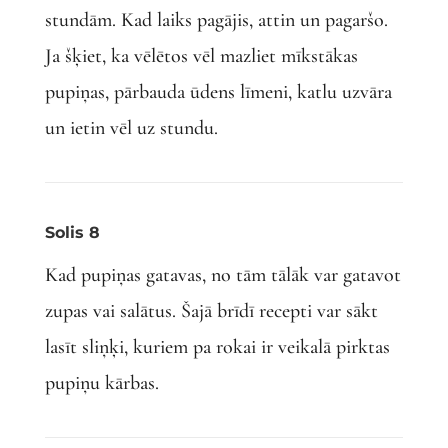
stundām. Kad laiks pagājis, attin un pagaršo.
Ja šķiet, ka vēlētos vēl mazliet mīkstākas
pupiņas, pārbauda ūdens līmeni, katlu uzvāra
un ietin vēl uz stundu.
Solis 8
Kad pupiņas gatavas, no tām tālāk var gatavot
zupas vai salātus. Šajā brīdī recepti var sākt
lasīt sliņķi, kuriem pa rokai ir veikalā pirktas
pupiņu kārbas.