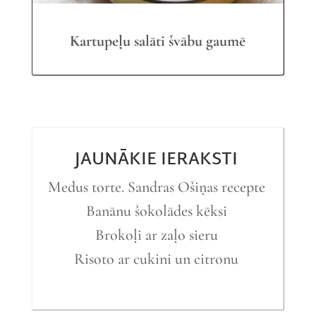
Kartupeļu salāti švābu gaumē
JAUNĀKIE IERAKSTI
Medus torte. Sandras Ošiņas recepte
Banānu šokolādes kēksi
Brokoļi ar zaļo sieru
Risoto ar cukini un citronu