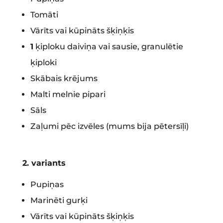
Tomāti
Vārīts vai kūpināts šķiņķis
1
ķiploku daiviņa vai sausie, granulētie
ķiploki
Skābais krējums
Malti melnie pipari
Sāls
Zaļumi pēc izvēles (mums bija pētersīļi)
2. variants
Pupiņas
Marinēti gurķi
Vārīts vai kūpināts šķiņķis