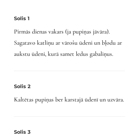
Solis 1
Pirmās dienas vakars (ja pupiņas jāvāra).
Sagatavo katliņu ar vārošu ūdeni un bļodu ar
aukstu ūdeni, kurā samet ledus gabaliņus.
Solis 2
Kaltētas pupiņas ber karstajā ūdenī un uzvāra.
Solis 3