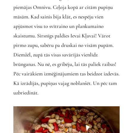
piemājas Omnivu. Ceļoja kopā ar citām pupiņu
māsām. Kad sainis bija klāt, es nespēju vien
apjūsmot visu to svītraino un plankumaino
skaistumu. Sirsnīgs paldies Ievai Kļavai! Vārot
pirmo zupu, sabēru pa druskai no visām pupām.
Diemžēl, zupā tās visas savārījās vienlīdz
brūnganas. Nu nē, es gribēju, lai tās paliek raibas!
Pēc vairākiem izmēģinājumiem tas beidzot izdevās.
Kā izrādījās, pupiņas vajag noblanšēt. Un pēc tam
uzbriedināt.