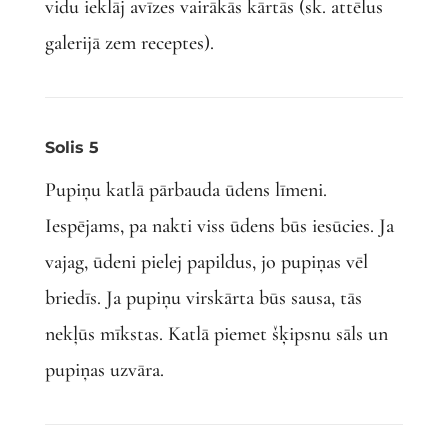
vidu ieklāj avīzes vairākās kārtās (sk. attēlus
galerijā zem receptes).
Solis 5
Pupiņu katlā pārbauda ūdens līmeni.
Iespējams, pa nakti viss ūdens būs iesūcies. Ja
vajag, ūdeni pielej papildus, jo pupiņas vēl
briedīs. Ja pupiņu virskārta būs sausa, tās
nekļūs mīkstas. Katlā piemet šķipsnu sāls un
pupiņas uzvāra.