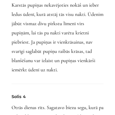
Karstās pupiņas nekavējoties nokāš un ieber
ledus ūdenī, kurā atstāj tās visu nakti. Ūdenim
jābūt vismaz divu pirkstu līmenī virs
pupiņām, lai tās pa nakti varētu krietni
piebriest. Ja pupiņas ir vienkrāsainas, nav
svarīgi saglabāt pupiņu raibās krāsas, tad
blanšēšanu var izlaist un pupiņas vienkārši
iemērkt ūdenī uz nakti.
Solis 4
Otrās dienas rīts. Sagatavo biezu segu, kurā pa