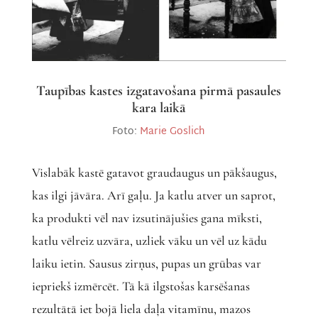
Taupības kastes izgatavošana pirmā pasaules
kara laikā
Foto:
Marie Goslich
Vislabāk kastē gatavot graudaugus un pākšaugus,
kas ilgi jāvāra. Arī gaļu. Ja katlu atver un saprot,
ka produkti vēl nav izsutinājušies gana mīksti,
katlu vēlreiz uzvāra, uzliek vāku un vēl uz kādu
laiku ietin. Sausus zirņus, pupas un grūbas var
iepriekš izmērcēt. Tā kā ilgstošas karsēšanas
rezultātā iet bojā liela daļa vitamīnu, mazos