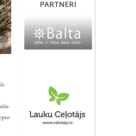
PARTNERI
žs
ažās
cepto