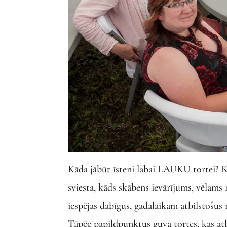
Kāda jābūt īsteni labai LAUKU tortei? K
sviesta, kāds skābens ievārījums, vēlams
iespējas dabīgus, gadalaikam atbilstošus
Tāpēc papildpunktus guva tortes, kas atb