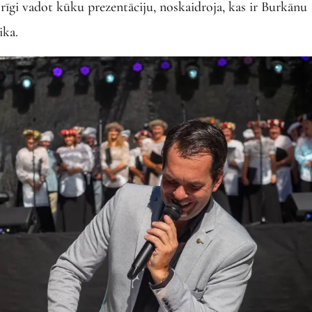
rīgi vadot kūku prezentāciju, noskaidroja, kas ir Burkānu
ika.