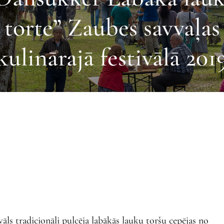
torte” Zaubes savvaļas
kulinārajā festivālā 201
ivāls tradicionāli pulcēja labākās lauku toršu cepējas no