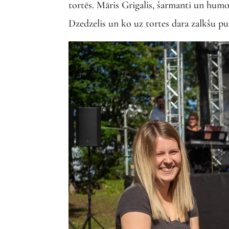
tortēs. Māris Grigalis, šarmanti un humo
Dzedzelis un ko uz tortes dara zalkšu pu