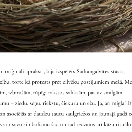
m oriģināli apraksti, bija izspēlēts Sarkangalvītes stāsts,
dzību, torte kā protests pret cilvēku postījumiem mežā. Me
m, izbirušām, rūpīgi rakstos saliktām, pat uz smilgām
mu – ziedu, sēņu, riekstu, čiekuru un ežu. Jā, arī miglā! D
man asociējās ar daudzu tautu saulgriežos un Jaunajā gadā 
vs ar savu simbolismu šad un tad redzams arī kāzu rituālu