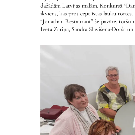
dažādām Latvijas malām. Konkursā “Dans
ikviens, kas prot cept īstas lauku tortes.
“Jonathan Restaurant” šefpavāre, toršu me
Iveta Zariņa, Sandra Slavišena-Dorša un 