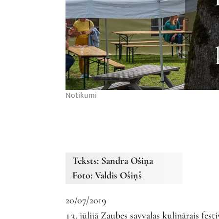
Notikumi
Teksts: Sandra Ošiņa
Foto: Valdis Ošiņš
20/07/2019
jūlijā Zaubes savvaļas kulinārais fest