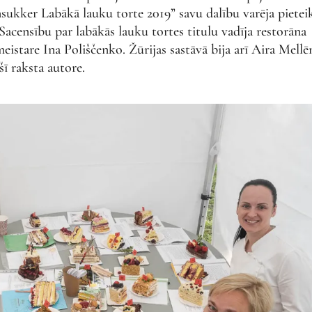
ukker Labākā lauku torte 2019” savu dalību varēja pietei
 Sacensību par labākās lauku tortes titulu vadīja restorāna
istare Ina Poliščenko. Žūrijas sastāvā bija arī Aira Mellē
šī raksta autore.