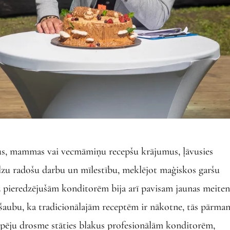
avus, mammas vai vecmāmiņu recepšu krājumus, ļāvusies
lzu radošu darbu un mīlestību, meklējot maģiskos garšu
ez pieredzējušām konditorēm bija arī pavisam jaunas meiten
v šaubu, ka tradicionālajām receptēm ir nākotne, tās pārma
epēju drosme stāties blakus profesionālām konditorēm,