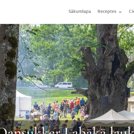
Sākumlapa
Receptes
Ci
Dansukker Labākā lau