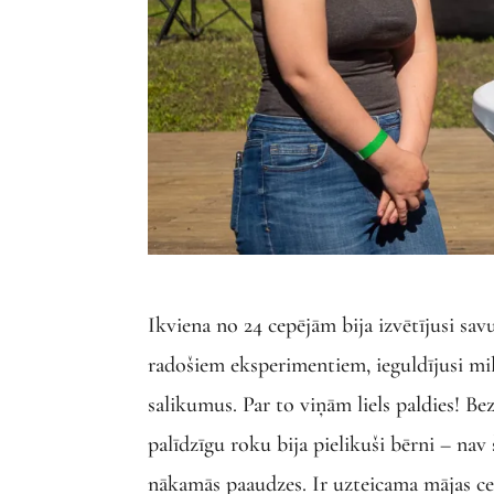
Ikviena no 24 cepējām bija izvētījusi s
radošiem eksperimentiem, ieguldījusi mi
salikumus. Par to viņām liels paldies! B
palīdzīgu roku bija pielikuši bērni – na
nākamās paaudzes. Ir uzteicama mājas c