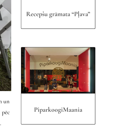
Recepšu grāmata “Pļava”
m un
PiparkoogiMaania
t pēc
.