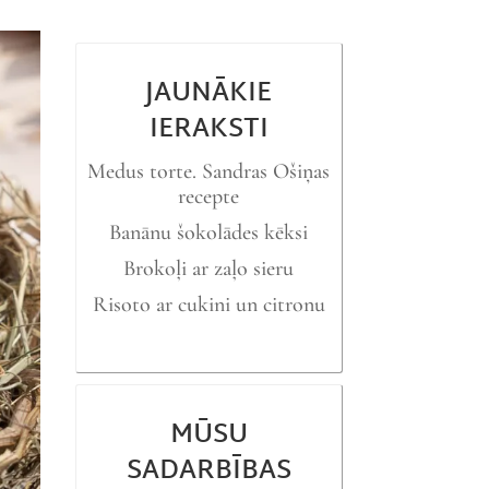
JAUNĀKIE
IERAKSTI
Medus torte. Sandras Ošiņas
recepte
Banānu šokolādes kēksi
Brokoļi ar zaļo sieru
Risoto ar cukini un citronu
MŪSU
SADARBĪBAS