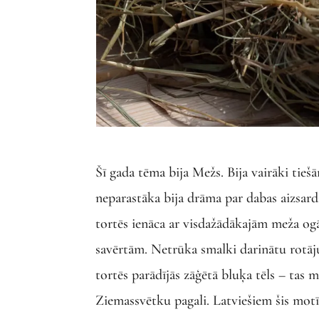
Šī gada tēma bija Mežs. Bija vairāki tiešā
neparastāka bija drāma par dabas aizsar
tortēs ienāca ar visdažādākajām meža ogā
savērtām. Netrūka smalki darinātu rotāju
tortēs parādījās zāģētā bluķa tēls – tas 
Ziemassvētku pagali. Latviešiem šis motī