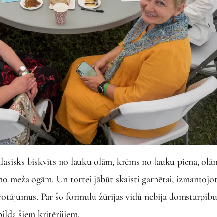
lasisks biskvīts no lauku olām, krēms no lauku piena, olā
 no meža ogām. Un tortei jābūt skaisti garnētai, izmantojo
 rotājumus. Par šo formulu žūrijas vidū nebija domstarpību
ilda šiem kritērijiem.