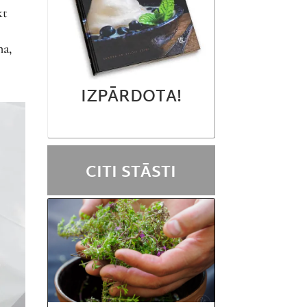
kt
na,
IZPĀRDOTA!
CITI STĀSTI