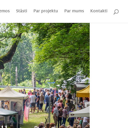
emos
Stāsti
Par projektu
Par mums
Kontakti
ku