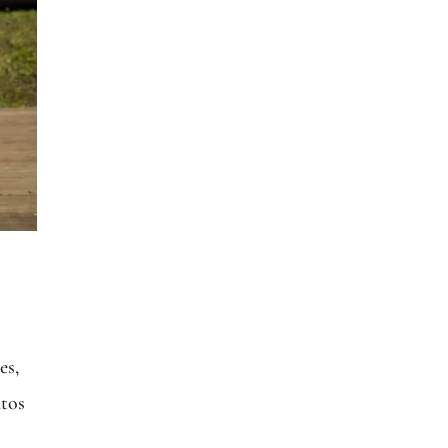
es,
ntos