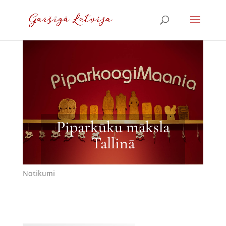
Piparkūku māksla
Tallinā
Notikumi