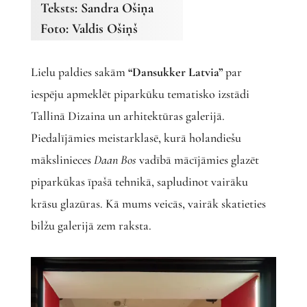
Teksts: Sandra Ošiņa
Foto: Valdis Ošiņš
Lielu paldies sakām
“Dansukker Latvia”
par
iespēju apmeklēt piparkūku tematisko izstādi
Tallinā Dizaina un arhitektūras galerijā.
Piedalījāmies meistarklasē, kurā holandiešu
mākslinieces
Daan Bos
vadībā mācījāmies glazēt
piparkūkas īpašā tehnikā, sapludinot vairāku
krāsu glazūras. Kā mums veicās, vairāk skatieties
bilžu galerijā zem raksta.