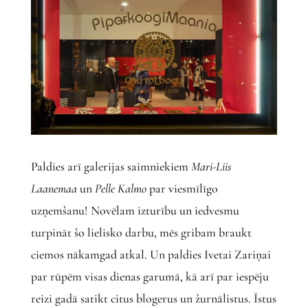
Paldies arī galerijas saimniekiem
Mari-Liis
Laanemaa
un
Pelle Kalmo
par viesmīlīgo
uzņemšanu! Novēlam izturību un iedvesmu
turpināt šo lielisko darbu, mēs gribam braukt
ciemos nākamgad atkal. Un paldies Ivetai Zariņai
par rūpēm visas dienas garumā, kā arī par iespēju
reizi gadā satikt citus blogerus un žurnālistus. Īstus