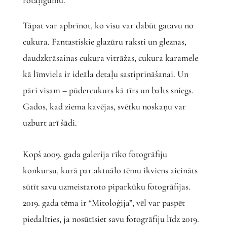
rotaļīgumu.
Tāpat var apbrīnot, ko visu var dabūt gatavu no
cukura. Fantastiskie glazūru raksti un gleznas,
daudzkrāsainas cukura vitrāžas, cukura karamele
kā līmviela ir ideāla detaļu sastiprināšanai. Un
pāri visam – pūdercukurs kā tīrs un balts sniegs.
Gados, kad ziema kavējas, svētku noskaņu var
uzburt arī šādi.
Kopš 2009. gada galerija rīko fotogrāfiju
konkursu, kurā par aktuālo tēmu ikviens aicināts
sūtīt savu uzmeistaroto piparkūku fotogrāfijas.
2019. gada tēma ir “Mitoloģija”, vēl var paspēt
piedalīties, ja nosūtīsiet savu fotogrāfiju līdz 2019.