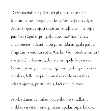
Dažnedažādi apspēlēti tērpi un to aksesuāri –
kleitas, rotas, pogas, pat kurpītes, veļa un zeķes.
Autori izgatavojuši skaistas rotaļlietas – ir bijis
gan īsts šūpuļzirgs, spēļu automašīnas, lelles,
marionetes, vilciņš, ripu piramīda ar gaiļa galvu,
filigrāni izveidota spēle “Cirks” (šo noteikti var arī
uzspēlēt), vilcieniņš, divritenis, spēļu klavieres,
bērnu ratiņi, princeses, eņģeļi un pūķi, gan baisas
maskas, leļļu mājas ar smalki veidotu istabas
iekārtojumu, putni, zivis, lāči un citi zvēri.
Apskatāmas ar milzu pacietību no smalkām
mīklas virvītēm savirpinātas apaļas piparkūkas,