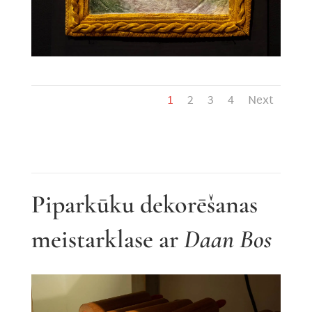
1
2
3
4
Next
Piparkūku dekorēšanas
meistarklase ar
Daan Bos