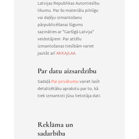
Latvijas Republikas Autortiesību
likumu. Par šo materiālu pilnīgu
vai daļēju izmantošanu
pārpublicēšanai lūgums
sazināties ar "Garšīgā Latvija"
veidotājiem. Par attēlu
izmantošanas tiesībām variet
jautāt arī
AKKA/LAA
.
Par datu aizsardzību
Sadaļā
Par privātumu
variet lasīt
detalizētāku aprakstu par to, kā
tiek izmantoti Jūsu lietotāja dati.
Reklāma un
sadarbība