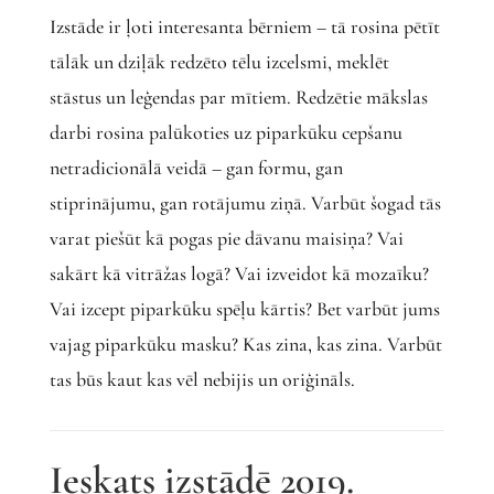
Izstāde ir ļoti interesanta bērniem – tā rosina pētīt
tālāk un dziļāk redzēto tēlu izcelsmi, meklēt
stāstus un leģendas par mītiem. Redzētie mākslas
darbi rosina palūkoties uz piparkūku cepšanu
netradicionālā veidā – gan formu, gan
stiprinājumu, gan rotājumu ziņā. Varbūt šogad tās
varat piešūt kā pogas pie dāvanu maisiņa? Vai
sakārt kā vitrāžas logā? Vai izveidot kā mozaīku?
Vai izcept piparkūku spēļu kārtis? Bet varbūt jums
vajag piparkūku masku? Kas zina, kas zina. Varbūt
tas būs kaut kas vēl nebijis un oriģināls.
Ieskats izstādē 2019.