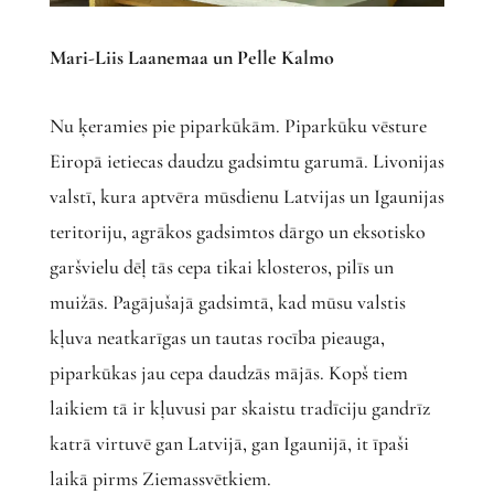
Mari-Liis Laanemaa un Pelle Kalmo
Nu ķeramies pie piparkūkām. Piparkūku vēsture
Eiropā ietiecas daudzu gadsimtu garumā. Livonijas
valstī, kura aptvēra mūsdienu Latvijas un Igaunijas
teritoriju, agrākos gadsimtos dārgo un eksotisko
garšvielu dēļ tās cepa tikai klosteros, pilīs un
muižās. Pagājušajā gadsimtā, kad mūsu valstis
kļuva neatkarīgas un tautas rocība pieauga,
piparkūkas jau cepa daudzās mājās. Kopš tiem
laikiem tā ir kļuvusi par skaistu tradīciju gandrīz
katrā virtuvē gan Latvijā, gan Igaunijā, it īpaši
laikā pirms Ziemassvētkiem.