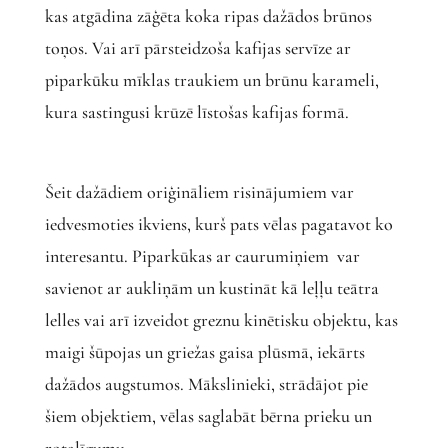
kas atgādina zāģēta koka ripas dažādos brūnos
toņos. Vai arī pārsteidzoša kafijas servīze ar
piparkūku mīklas traukiem un brūnu karameli,
kura sastingusi krūzē līstošas kafijas formā.
Šeit dažādiem oriģināliem risinājumiem var
iedvesmoties ikviens, kurš pats vēlas pagatavot ko
interesantu. Piparkūkas ar caurumiņiem var
savienot ar aukliņām un kustināt kā leļļu teātra
lelles vai arī izveidot greznu kinētisku objektu, kas
maigi šūpojas un griežas gaisa plūsmā, iekārts
dažādos augstumos. Mākslinieki, strādājot pie
šiem objektiem, vēlas saglabāt bērna prieku un