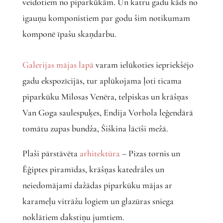
veidotiem no piparkūkām. Un katru gadu kāds no
igauņu komponistiem par godu šim notikumam
komponē īpašu skaņdarbu.
Galerijas mājas lapā
varam ielūkoties iepriekšējo
gadu ekspozīcijās, tur aplūkojama ļoti ticama
piparkūku Milosas Venēra, telpiskas un krāšņas
Van Goga saulespuķes, Endija Vorhola leģendārā
tomātu zupas bundža, Šiškina lācīši mežā.
Plaši pārstāvēta
arhitektūra
– Pizas tornis un
Ēģiptes piramīdas, krāšņas katedrāles un
neiedomājami dažādas piparkūku mājas ar
karameļu vitrāžu logiem un glazūras sniega
noklātiem dakstiņu jumtiem.