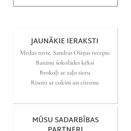
JAUNĀKIE IERAKSTI
Medus torte. Sandras Ošiņas recepte
Banānu šokolādes kēksi
Brokoļi ar zaļo sieru
Risoto ar cukini un citronu
MŪSU SADARBĪBAS
PARTNERI