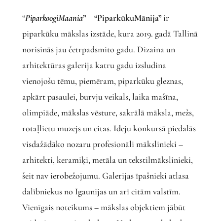
“
PiparkoogiMaania
”
–
“PiparkūkuMānija”
ir
piparkūku mākslas izstāde, kura 2019. gadā Tallinā
norisinās jau četrpadsmito gadu. Dizaina un
arhitektūras galerija katru gadu izsludina
vienojošu tēmu, piemēram, piparkūku gleznas,
apkārt pasaulei, burvju veikals, laika mašīna,
olimpiāde, mākslas vēsture, sakrālā māksla, mežs,
rotaļlietu muzejs un citas. Ideju konkursā piedalās
visdažādāko nozaru profesionāli mākslinieki –
arhitekti, keramiķi, metāla un tekstilmākslinieki,
šeit nav ierobežojumu. Galerijas īpašnieki atlasa
dalībniekus no Igaunijas un arī citām valstīm.
Vienīgais noteikums – mākslas objektiem jābūt