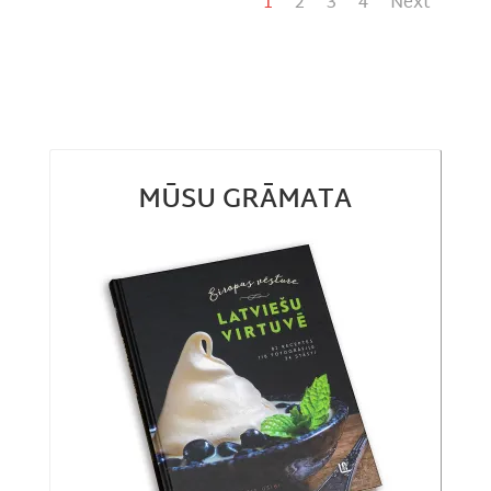
1
2
3
4
Next
MŪSU GRĀMATA