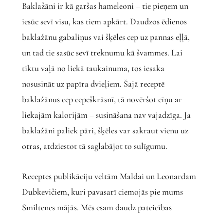
Baklažāni ir kā garšas hameleoni – tie pieņem un
iesūc sevī visu, kas tiem apkārt. Daudzos ēdienos
baklažānu gabaliņus vai šķēles cep uz pannas eļļā,
un tad tie sasūc sevī treknumu kā švammes. Lai
tiktu vaļā no liekā taukainuma, tos iesaka
nosusināt uz papīra dvieļiem. Šajā receptē
baklažānus cep cepeškrāsnī, tā novēršot cīņu ar
liekajām kalorijām – susināšana nav vajadzīga. Ja
baklažāni paliek pāri, šķēles var sakraut vienu uz
otras, atdziestot tā saglabājot to sulīgumu.
Receptes publikāciju veltām Maldai un Leonardam
Dubkevičiem, kuri pavasarī ciemojās pie mums
Smiltenes mājās. Mēs esam daudz pateicības