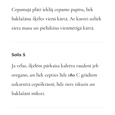
Cepamajā plātī ieklāj cepamo papīru, liek
baklažānu šķēles vienā kārtā. Ar karoti uzliek
siera masu un pielīdzina vienmērīgā kārtā.
Solis 5
Ja vēlas, šķēlēm pārkaisa kaltētu raudeni jeb
oregano, un liek cepties līdz
180
C grādiem
uzkarsētā cepeškrāsnī, līdz siers izkusis un
baklažāni mīksti.