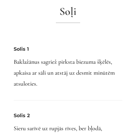
Soļi
Solis 1
Baklažānus sagriež pirksta biezuma šķēlēs,
apkaisa ar sāli un atstāj uz desmit minūtēm
atsuloties.
Solis 2
Sieru sarīvē uz rupjās rīves, ber bļodā,