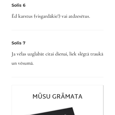
Solis 6
Ēd karstus (visgardākie!) vai atdzesētus.
Solis 7
Ja vēlas uzglabāt citai dienai, liek slēgtā traukā
un vēsumā.
MŪSU GRĀMATA