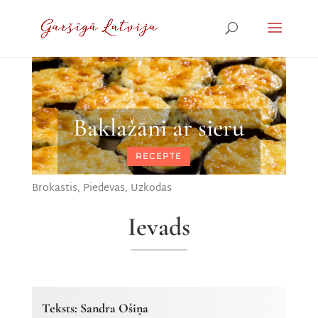
Baklažāni ar sieru
RECEPTE
Brokastis
,
Piedevas
,
Uzkodas
Ievads
Teksts: Sandra Ošiņa