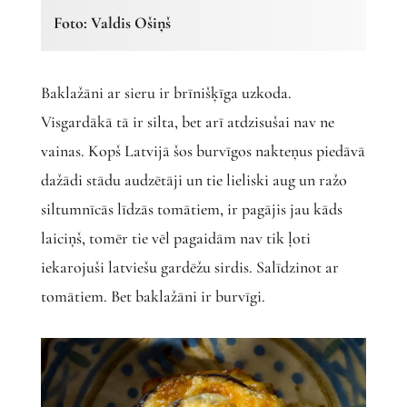
Foto: Valdis Ošiņš
Baklažāni ar sieru ir brīnišķīga uzkoda.
Visgardākā tā ir silta, bet arī atdzisušai nav ne
vainas. Kopš Latvijā šos burvīgos nakteņus piedāvā
dažādi stādu audzētāji un tie lieliski aug un ražo
siltumnīcās līdzās tomātiem, ir pagājis jau kāds
laiciņš, tomēr tie vēl pagaidām nav tik ļoti
iekarojuši latviešu gardēžu sirdis. Salīdzinot ar
tomātiem. Bet baklažāni ir burvīgi.