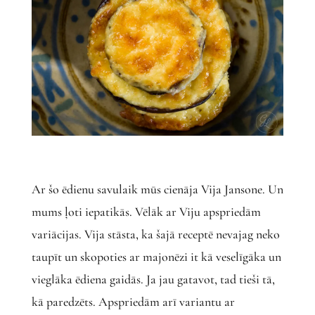
Ar šo ēdienu savulaik mūs cienāja Vija Jansone. Un
mums ļoti iepatikās. Vēlāk ar Viju apspriedām
variācijas. Vija stāsta, ka šajā receptē nevajag neko
taupīt un skopoties ar majonēzi it kā veselīgāka un
vieglāka ēdiena gaidās. Ja jau gatavot, tad tieši tā,
kā paredzēts. Apspriedām arī variantu ar