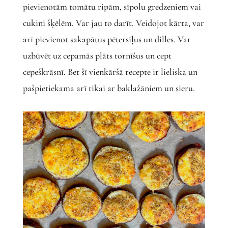
pievienotām tomātu ripām, sīpolu gredzeniem vai
cukini šķēlēm. Var jau to darīt. Veidojot kārta, var
arī pievienot sakapātus pētersīļus un dilles. Var
uzbūvēt uz cepamās plāts tornīšus un cept
cepeškrāsnī. Bet šī vienkāršā recepte ir lieliska un
pašpietiekama arī tikai ar baklažāniem un sieru.