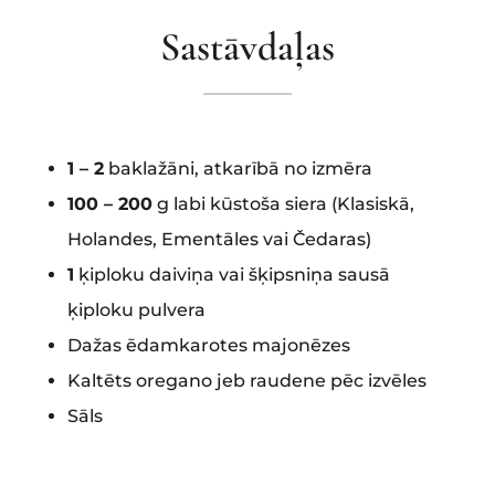
Sastāvdaļas
1 – 2
baklažāni, atkarībā no izmēra
100 – 200
g labi kūstoša siera (Klasiskā,
Holandes, Ementāles vai Čedaras)
1
ķiploku daiviņa vai šķipsniņa sausā
ķiploku pulvera
Dažas ēdamkarotes majonēzes
Kaltēts oregano jeb raudene pēc izvēles
Sāls