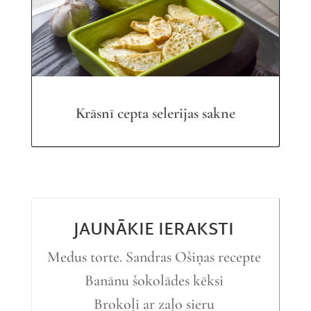
Krāsnī cepta selerijas sakne
JAUNĀKIE IERAKSTI
Medus torte. Sandras Ošiņas recepte
Banānu šokolādes kēksi
Brokoļi ar zaļo sieru