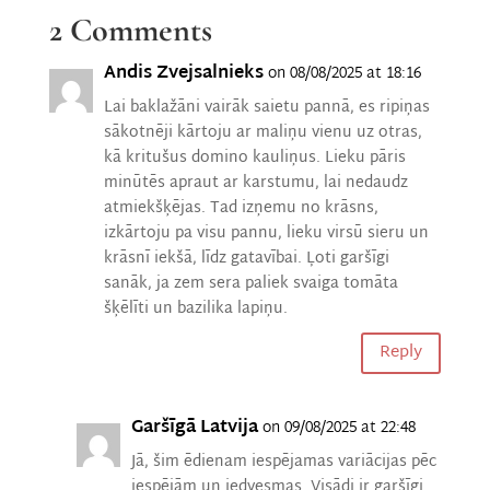
2 Comments
Andis Zvejsalnieks
on 08/08/2025 at 18:16
Lai baklažāni vairāk saietu pannā, es ripiņas
sākotnēji kārtoju ar maliņu vienu uz otras,
kā kritušus domino kauliņus. Lieku pāris
minūtēs apraut ar karstumu, lai nedaudz
atmiekšķējas. Tad izņemu no krāsns,
izkārtoju pa visu pannu, lieku virsū sieru un
krāsnī iekšā, līdz gatavībai. Ļoti garšīgi
sanāk, ja zem sera paliek svaiga tomāta
šķēlīti un bazilika lapiņu.
Reply
Garšīgā Latvija
on 09/08/2025 at 22:48
Jā, šim ēdienam iespējamas variācijas pēc
iespējām un iedvesmas. Visādi ir garšīgi.