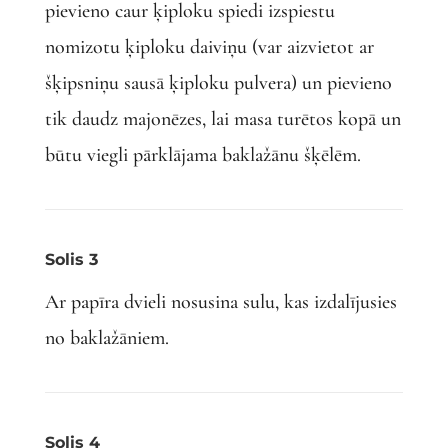
pievieno caur ķiploku spiedi izspiestu
nomizotu ķiploku daiviņu (var aizvietot ar
šķipsniņu sausā ķiploku pulvera) un pievieno
tik daudz majonēzes, lai masa turētos kopā un
būtu viegli pārklājama baklažānu šķēlēm.
Solis 3
Ar papīra dvieli nosusina sulu, kas izdalījusies
no baklažāniem.
Solis 4