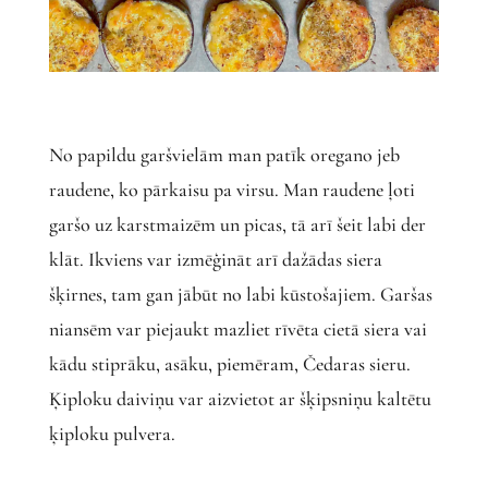
No papildu garšvielām man patīk oregano jeb
raudene, ko pārkaisu pa virsu. Man raudene ļoti
garšo uz karstmaizēm un picas, tā arī šeit labi der
klāt. Ikviens var izmēģināt arī dažādas siera
šķirnes, tam gan jābūt no labi kūstošajiem. Garšas
niansēm var piejaukt mazliet rīvēta cietā siera vai
kādu stiprāku, asāku, piemēram, Čedaras sieru.
Ķiploku daiviņu var aizvietot ar šķipsniņu kaltētu
ķiploku pulvera.