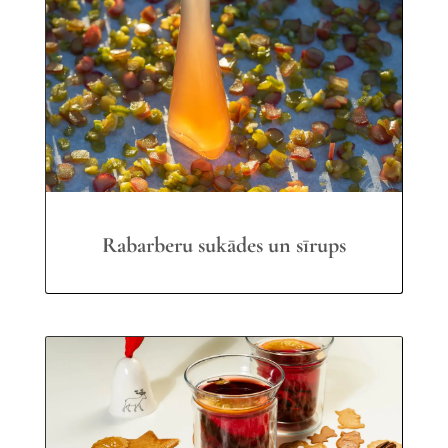
Rabarberu sukādes un sīrups