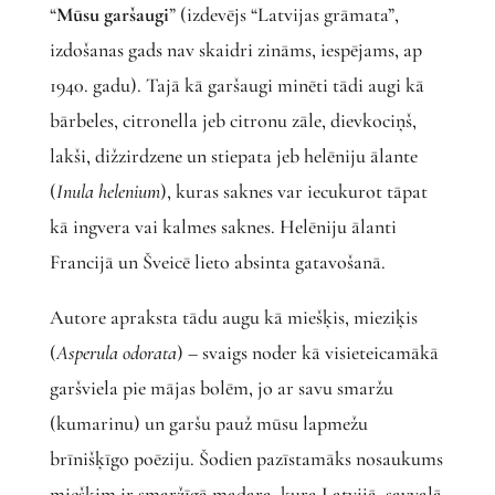
“
Mūsu garšaugi
” (izdevējs “Latvijas grāmata”,
izdošanas gads nav skaidri zināms, iespējams, ap
1940. gadu). Tajā kā garšaugi minēti tādi augi kā
bārbeles, citronella jeb citronu zāle, dievkociņš,
lakši, dižzirdzene un stiepata jeb helēniju ālante
(
Inula helenium
), kuras saknes var iecukurot tāpat
kā ingvera vai kalmes saknes. Helēniju ālanti
Francijā un Šveicē lieto absinta gatavošanā.
Autore apraksta tādu augu kā miešķis, mieziķis
(
Asperula odorata
) – svaigs noder kā visieteicamākā
garšviela pie mājas bolēm, jo ar savu smaržu
(kumarinu) un garšu pauž mūsu lapmežu
brīnišķīgo poēziju. Šodien pazīstamāks nosaukums
miešķim ir smaržīgā madara, kura Latvijā savvaļā