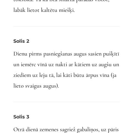
labāk lietot kaltētu miešķi.
Solis 2
Dienu pirms pasniegšanas augus sasien pušķītī
un iemērc vīnā uz nakti ar kātiem uz augšu un
ziediem uz leju tā, lai kāti būtu ārpus vīna (ja
lieto svaigus augus).
Solis 3
Otrā dienā zemenes sagriež gabaliņos, uz pāris