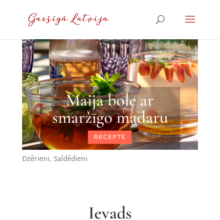
Maija bole ar
smaržīgo madaru
RECEPTE
Dzērieni
,
Saldēdieni
Ievads