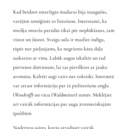
Kad beidzot smaržīgās madaras bija ieaugušās,
varējām izmēģināt to lietošanu. Interesanti, ka
miešķa smarža parādās tikai pēc noplūkšanas, tam
vīstot un žūstot. Svaiga sula ir mazliet indīga,
tāpēc nav pieļaujams, ka nogriezto kātu daļa
saskartos ar vīnu. Labāk augus izkaltēt un tad
pievienot dzērienam, lai tas pievilktos ar jauko
aromātu. Kaltēti augi vairs nav toksiski. Internetā
var atrast informāciju par tā pielietošanu angļu
(
Woodruff
)
un vācu (
Waldmeister
)
zemēs. Meklējiet
arī vairāk informācijas par auga ārstnieciskajām
īpašībām.
Noderīgas saites, kurās atradīsiet vairāk