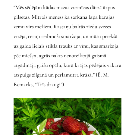
“Mēs sēdējām kādas mazas viesnīcas dārzā ārpus
pilsētas. Mitrais mēness kā sarkana lāpa karājās
zemu virs mežiem. Kastaņu baltās ziedu sveces
vizēja, ceriņi reibinoši smaržoja, un mūsu priekšā
uz galda lielais stikla trauks ar vīnu, kas smaržoja
pēc miešķa, agrās nakts nenoteiktajā gaismā
atgādināja gaišu opālu, kurā krājās pēdējais vakara
atspulgs zilganā un perlamutra krāsā.” (Ē. M.
Remarks, “Trīs draugi”)