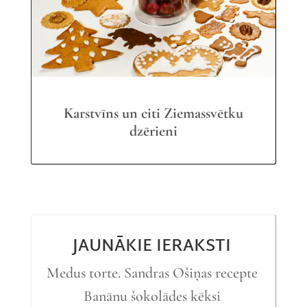
Karstvīns un citi Ziemassvētku
dzērieni
JAUNĀKIE IERAKSTI
Medus torte. Sandras Ošiņas recepte
Banānu šokolādes kēksi