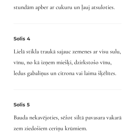
stundām apber ar cukuru un ļauj atsuloties.
Solis 4
Lielā stikla traukā sajauc zemenes ar visu sulu,
vīnu, no kā izņem miešķi, dzirkstošo vīnu,
ledus gabaliņus un citrona vai laima šķēlītes.
Solis 5
Bauda nekavējoties, sēžot siltā pavasara vakarā
zem ziedošiem ceriņu krūmiem.