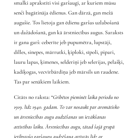
smalki aprakstīti visi garšaugi, ar kuriem mūsu
senči bagātināja ēdienus. Gan dārzā, gan mežā
augušie. Tos lietoja gan ēdienu garšas uzlabošanā
un dažādošanā, gan kā ārstniecības augus. Saraksts
ir gana garš: ceberīte jeb pupumētra, lupstāji,
dilles, sinepes, mārrutki, ķiploki, sīpoli, pipari,
lauru lapas, ķimenes, selderiņi jeb selerijas, pelašķi,
kadiķogas, vecvīrbārdiņa jeb mārsils un raudene.
Tas par senākiem laikiem.
Citāts no raksta: “
Gribētos pieminēt laika periodu no
1919. līdz 1940. gadam. To var nosaukt par aromātisko
un ārstniecības augu audzēšanas un ievākšanas
attīstības laiku. Ārstniecības augu, tātad šajā grupā
ietilpstošo garšaugu audzēšana attīstās līdz ar