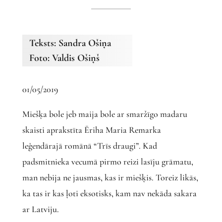
Teksts: Sandra Ošiņa
Foto: Valdis Ošiņš
01/05/2019
Miešķa bole jeb maija bole ar smaržīgo madaru
skaisti aprakstīta Ēriha Maria Remarka
leģendārajā romānā “Trīs draugi”. Kad
padsmitnieka vecumā pirmo reizi lasīju grāmatu,
man nebija ne jausmas, kas ir miešķis. Toreiz likās,
ka tas ir kas ļoti eksotisks, kam nav nekāda sakara
ar Latviju.