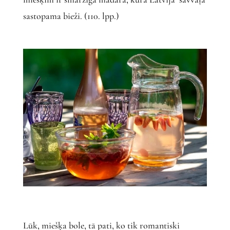
sastopama bieži. (110. lpp.)
Lūk, miešķa bole, tā pati, ko tik romantiski