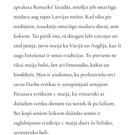
apraksta Remarks! Izrādās, miešķis jeb smaržīgā
madara aug tepat Latvijas mežos. Kad tiku pie
stādiņiem, ieaudzēju smaržīgo madaru dārzā, zem
kokiem. Tai patīk ēna, tā diezgan labi vairojas un
zied jūnijā, nevis maijā kā Vācijā un Anglijā, kur šī
auga lietošanai ir senas tradīcijas. To pievieno ne
tikai maija bolei, bet arī limonādēs, kūkās un
konfektēs. Man ir aizdomas, ka proletāriešu tēvi
savus Darba svētkus ir uztupinājuši senajiem
Pavasara svētkiem 1. maijā, kā vēsturiski ar
dažādām svētku dienām tas notiek ik pa laikam.
Bet kopš seniem laikiem dažādās zemēs ir
saglabājusies tradīcija 1. maijā dzert šo lielisko,
aromātisko boli.