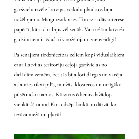
garšvielu izvēle Latvijas veikalu plauktos bija
nožēlojama. Maigi izsakoties. Toreiz radās interese
papētīt, kā tad ir bijis vēl senāk. Vai tiešām latvieši
gadsimtiem ir ēduši tik nožēlojami vienveidīgi?
Pa senajiem tirdzniecības ceļiem kopš viduslaikiem
caur Latvijas teritoriju ceļoja garšvielas no
dažādām zemēm, bet tās bija ļoti dārgas un varēja
atļauties tikai pilīs, muižās, klosteros un turīgāko
pilsētnieku namos. Kā savus ēdienus dažādoja
vienkāršā tauta? Ko audzēja laukā un dārzā, ko
ievāca mežā un pļavā?