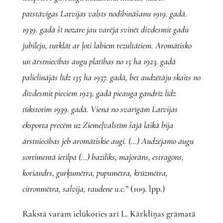
patstāvīgas Latvijas valsts nodibināšanu 1919. gadā.
1939. gadā šī nozare jau varēja svinēt divdesmit gadu
jubileju, turklāt ar ļoti labiem rezultātiem. Aromātisko
un ārstniecības augu platības no 15 ha 1923. gadā
palielinājās līdz 135 ha 1937. gadā, bet audzētāju skaits no
divdesmit pieciem 1923. gadā pieauga gandrīz līdz
tūkstotim 1939. gadā. Viena no svarīgām Latvijas
eksporta precēm uz Ziemeļvalstīm šajā laikā bija
ārstniecības jeb aromātiskie augi. (…) Audzējamo augu
sortimentā ietilpa (…) baziliks, majorāns, estragons,
koriandrs, gurķumētra, pupumētra, krūzmētra,
citronmētra, salvija, raudene u.c.
” (109. lpp.)
Rakstā varam ielūkoties arī L. Kārkliņas grāmatā