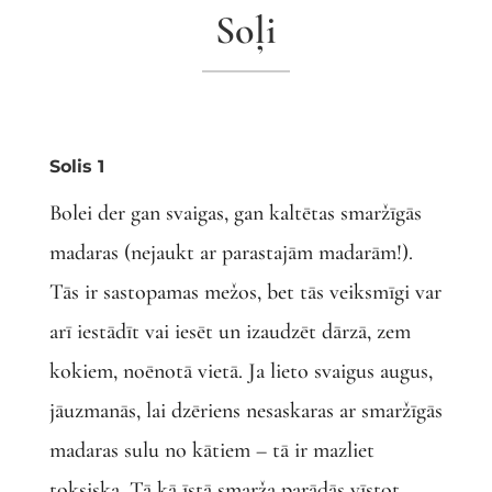
Soļi
Solis 1
Bolei der gan svaigas, gan kaltētas smaržīgās
madaras (nejaukt ar parastajām madarām!).
Tās ir sastopamas mežos, bet tās veiksmīgi var
arī iestādīt vai iesēt un izaudzēt dārzā, zem
kokiem, noēnotā vietā. Ja lieto svaigus augus,
jāuzmanās, lai dzēriens nesaskaras ar smaržīgās
madaras sulu no kātiem – tā ir mazliet
toksiska. Tā kā īstā smarža parādās vīstot,