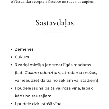
#Vēsturiska recepte #Recepte no savvaļas augiem
Sastāvdaļas
Zemenes
Cukurs
3
zariņi miešķa jeb smaržīgās madaras
(Lat.
Galium odoratum
, atrodama mežos,
var ieaudzēt dārzā no sēklām vai stādiem)
1
pudele jauna baltā vai rozā vīna, labāk
kāds no sausajiem
1
pudele dzirkstošā vīna