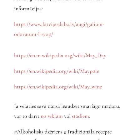
informācijas:
https://www.latvijasdaba.lv/augi/galium-
odoratum-l-scop/
https://en.m.wikipedia.org/wiki/May_Day
https://en.wikipedia.org/wiki/Maypole
https://en.wikipedia.org/wiki/May_wine
Ja vēlaties savā dārzā ieaudzēt smaržīgo madaru,
var to darīt
no sēklām
vai
stādiem
.
#Alkoholisks dzēriens #Tradicionāla recepte