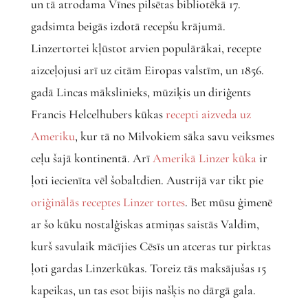
un tā atrodama Vīnes pilsētas bibliotēkā 17.
gadsimta beigās izdotā recepšu krājumā.
Linzertortei kļūstot arvien populārākai, recepte
aizceļojusi arī uz citām Eiropas valstīm, un 1856.
gadā Lincas mākslinieks, mūziķis un diriģents
Francis Helcelhubers kūkas
recepti aizveda uz
Ameriku
, kur tā no Milvokiem sāka savu veiksmes
ceļu šajā kontinentā. Arī
Amerikā Linzer kūka
ir
ļoti iecienīta vēl šobaltdien. Austrijā var tikt pie
oriģinālās receptes Linzer tortes
. Bet mūsu ģimenē
ar šo kūku nostalģiskas atmiņas saistās Valdim,
kurš savulaik mācījies Cēsīs un atceras tur pirktas
ļoti gardas Linzerkūkas. Toreiz tās maksājušas 15
kapeikas, un tas esot bijis našķis no dārgā gala.