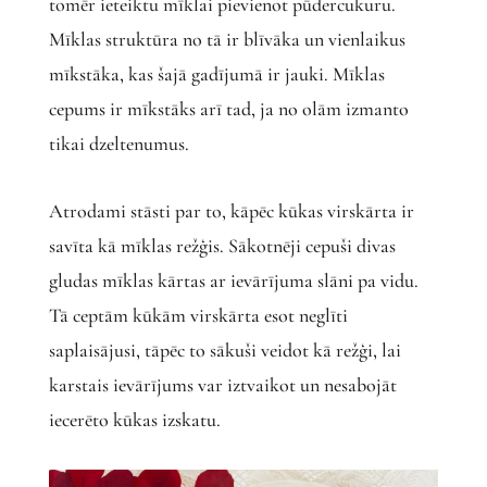
tomēr ieteiktu mīklai pievienot pūdercukuru.
Mīklas struktūra no tā ir blīvāka un vienlaikus
mīkstāka, kas šajā gadījumā ir jauki. Mīklas
cepums ir mīkstāks arī tad, ja no olām izmanto
tikai dzeltenumus.
Atrodami stāsti par to, kāpēc kūkas virskārta ir
savīta kā mīklas režģis. Sākotnēji cepuši divas
gludas mīklas kārtas ar ievārījuma slāni pa vidu.
Tā ceptām kūkām virskārta esot neglīti
saplaisājusi, tāpēc to sākuši veidot kā režģi, lai
karstais ievārījums var iztvaikot un nesabojāt
iecerēto kūkas izskatu.