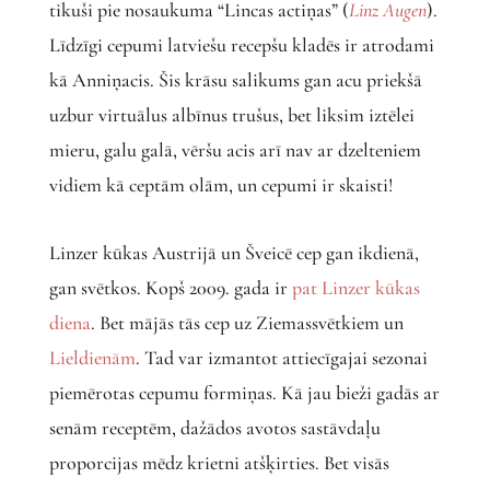
tikuši pie nosaukuma “Lincas actiņas” (
Linz Augen
).
Līdzīgi cepumi latviešu recepšu kladēs ir atrodami
kā Anniņacis. Šis krāsu salikums gan acu priekšā
uzbur virtuālus albīnus trušus, bet liksim iztēlei
mieru, galu galā, vēršu acis arī nav ar dzelteniem
vidiem kā ceptām olām, un cepumi ir skaisti!
Linzer kūkas Austrijā un Šveicē cep gan ikdienā,
gan svētkos. Kopš 2009. gada ir
pat Linzer kūkas
diena
. Bet mājās tās cep uz Ziemassvētkiem un
Lieldienām
. Tad var izmantot attiecīgajai sezonai
piemērotas cepumu formiņas. Kā jau bieži gadās ar
senām receptēm, dažādos avotos sastāvdaļu
proporcijas mēdz krietni atšķirties. Bet visās