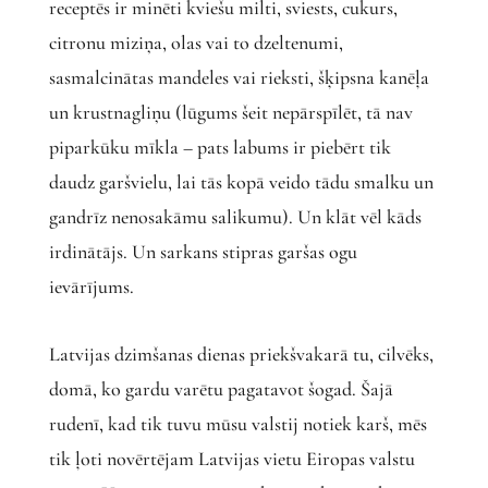
receptēs ir minēti kviešu milti, sviests, cukurs,
citronu miziņa, olas vai to dzeltenumi,
sasmalcinātas mandeles vai rieksti, šķipsna kanēļa
un krustnagliņu (lūgums šeit nepārspīlēt, tā nav
piparkūku mīkla – pats labums ir piebērt tik
daudz garšvielu, lai tās kopā veido tādu smalku un
gandrīz nenosakāmu salikumu). Un klāt vēl kāds
irdinātājs. Un sarkans stipras garšas ogu
ievārījums.
Latvijas dzimšanas dienas priekšvakarā tu, cilvēks,
domā, ko gardu varētu pagatavot šogad. Šajā
rudenī, kad tik tuvu mūsu valstij notiek karš, mēs
tik ļoti novērtējam Latvijas vietu Eiropas valstu