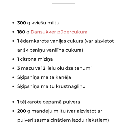
300
g kviešu miltu
180
g
Dansukker pūdercukura
1
ēdamkarote vaniļas cukura (var aizvietot
ar šķipsniņu vanilīna cukura)
1
citrona miziņa
3
mazu vai
2
lielu olu dzeltenumi
Šķipsniņa malta kanēļa
Šķipsniņa maltu krustnagliņu
1
tējkarote cepamā pulvera
200
g mandeļu miltu (var aizvietot ar
pulverī sasmalcinātiem lazdu riekstiem)