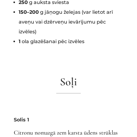
250
g auksta sviesta
150–200
g jāņogu želejas (var lietot arī
aveņu vai dzērveņu ievārījumu pēc
izvēles)
1
ola glazēšanai pēc izvēles
Soļi
Solis 1
Citronu nomazgā zem karsta ūdens strūklas