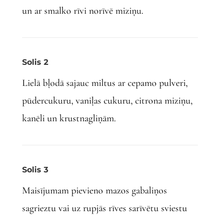
un ar smalko rīvi norīvē miziņu.
Solis 2
Lielā bļodā sajauc miltus ar cepamo pulveri,
pūdercukuru, vaniļas cukuru, citrona miziņu,
kanēli un krustnagliņām.
Solis 3
Maisījumam pievieno mazos gabaliņos
sagrieztu vai uz rupjās rīves sarīvētu sviestu