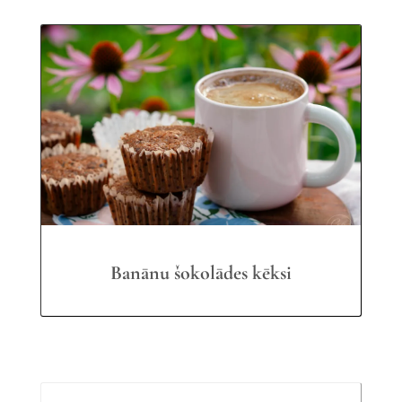
Banānu šokolādes kēksi