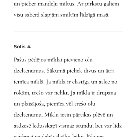
un pieber mandeļu miltus. Ar pirkstu galiem
visu saberž slapjām smiltīm līdzīgā masā.
Solis 4
Pašus pēdējos mīklai pievieno olu
dzeltenumus. Sākumā pieliek divus un ātri
iemīca mīklā. Ja mīkla ir elastīga un atlec no
rokām, trešo var nelikt. Ja mīkla ir drupana
un plaisājoša, piemīca vēl trešo olu
dzeltenumu. Mīklu ietin pārtikas plēvē un
atdzesē ledusskapī vismaz stundu, bet var līdz
cepšanai uzglabāt ilgāku laiku, līdz pat