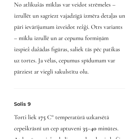
No atlikušās mīklas var veidot strēmeles –
izrullēt un sagriezt vajadzīgā izmēra detaļas un
pāri ievārījumam izveidot režģi. Otrs variants
– mīklu izrullē un ar cepumu formiņām
izspiež dažādas figūras, saliek tās pēc patikas
uz tortes. Ja vēlas, cepumus spīdumam var
pārziest ar viegli sakulstītu olu.
Solis 9
Torti liek
175
C° temperatūrā uzkarsētā
cepeškrāsnī un cep aptuveni
35–40
minūtes.