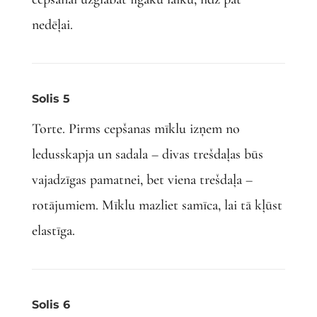
nedēļai.
Solis 5
Torte. Pirms cepšanas mīklu izņem no
ledusskapja un sadala – divas trešdaļas būs
vajadzīgas pamatnei, bet viena trešdaļa –
rotājumiem. Mīklu mazliet samīca, lai tā kļūst
elastīga.
Solis 6