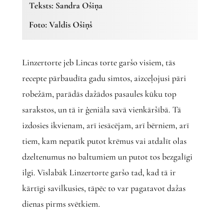
Teksts: Sandra Ošiņa
Foto: Valdis Ošiņš
Linzertorte jeb Lincas torte garšo visiem, tās
recepte pārbaudīta gadu simtos, aizceļojusi pāri
robežām, parādās dažādos pasaules kūku top
sarakstos, un tā ir ģeniāla savā vienkāršībā. Tā
izdosies ikvienam, arī iesācējam, arī bērniem, arī
tiem, kam nepatīk putot krēmus vai atdalīt olas
dzeltenumus no baltumiem un putot tos bezgalīgi
ilgi. Vislabāk Linzertorte garšo tad, kad tā ir
kārtīgi savilkusies, tāpēc to var pagatavot dažas
dienas pirms svētkiem.