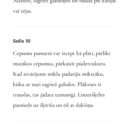
Atdzesē, sagriež gabaliņos un bauda pie kafijas
vai tējas.
Solis 10
Cepumu pamatni var izcept kā plāti, pārlikt
mazākus cepumus, pārkaisīt pūdercukuru.
Kad ievārījums mīklu padarījis mīkstāku,
kūku ar nazi sagriež gabalos. Plāksnes ir
trauslas, tas jādara uzmanīgi. Linzeršķēles
pasniedz uz šķīvīša un ēd ar dakšiņu.