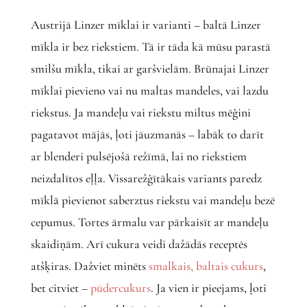
Austrijā Linzer mīklai ir varianti – baltā Linzer
mīkla ir bez riekstiem. Tā ir tāda kā mūsu parastā
smilšu mīkla, tikai ar garšvielām. Brūnajai Linzer
mīklai pievieno vai nu maltas mandeles, vai lazdu
riekstus. Ja mandeļu vai riekstu miltus mēģini
pagatavot mājās, ļoti jāuzmanās – labāk to darīt
ar blenderi pulsējošā režīmā, lai no riekstiem
neizdalītos eļļa. Vissarežģītākais variants paredz
mīklā pievienot saberztus riekstu vai mandeļu bezē
cepumus. Tortes ārmalu var pārkaisīt ar mandeļu
skaidiņām. Arī cukura veidi dažādās receptēs
atšķiras. Dažviet minēts
smalkais, baltais cukurs
,
bet citviet –
pūdercukurs
. Ja vien ir pieejams, ļoti