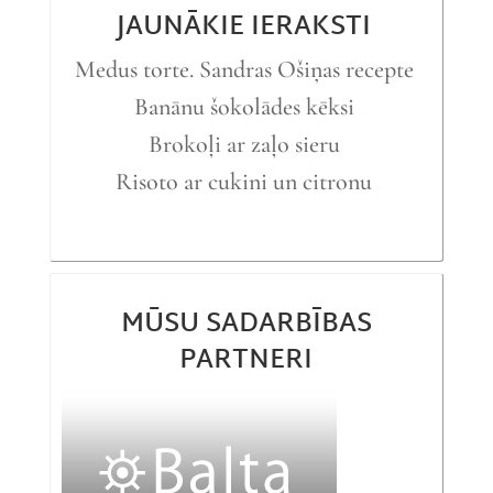
JAUNĀKIE IERAKSTI
Medus torte. Sandras Ošiņas recepte
Banānu šokolādes kēksi
Brokoļi ar zaļo sieru
Risoto ar cukini un citronu
MŪSU SADARBĪBAS
PARTNERI