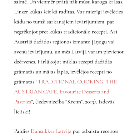
saimē. Un vienmēr prātā nāk mūsu karoga krāsas.
Linzer kūkas šeit kā radītas. Var mierīgi izvēlēties
kādu no tumši sarkanajiem ievārījumiem, pat
negrēkojot pret kūkas tradicionālo recepti. Arī
Austrijā dažādos reģionos izmanto jāņogu vai
aveņu ievārījumu, un mēs Latvijā varam pievienot
dzērvenes. Pārlūkojot mīklas recepti dažādās
grāmatās un mājas lapās, izvēlējos recepti no
grāmatas “
TRADITIONAL COOKING. THE
AUSTRIAN CAFE. Favourite Desserts and
Pastries
”, (izdevniecība “Krenn”, 2013). Izdevās
lieliski!
Paldies
Dansukker Latvija
par atbalstu receptes