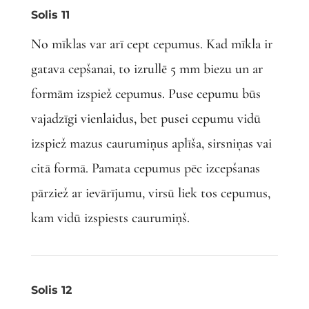
Solis 11
No mīklas var arī cept cepumus. Kad mīkla ir
gatava cepšanai, to izrullē 5 mm biezu un ar
formām izspiež cepumus. Puse cepumu būs
vajadzīgi vienlaidus, bet pusei cepumu vidū
izspiež mazus caurumiņus aplīša, sirsniņas vai
citā formā. Pamata cepumus pēc izcepšanas
pārziež ar ievārījumu, virsū liek tos cepumus,
kam vidū izspiests caurumiņš.
Solis 12