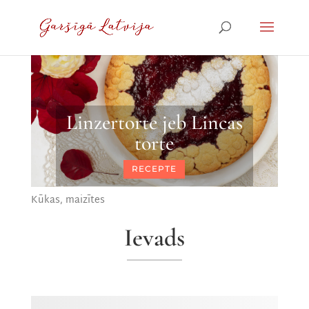
Linzertorte jeb Lincas
torte
RECEPTE
Kūkas, maizītes
Ievads