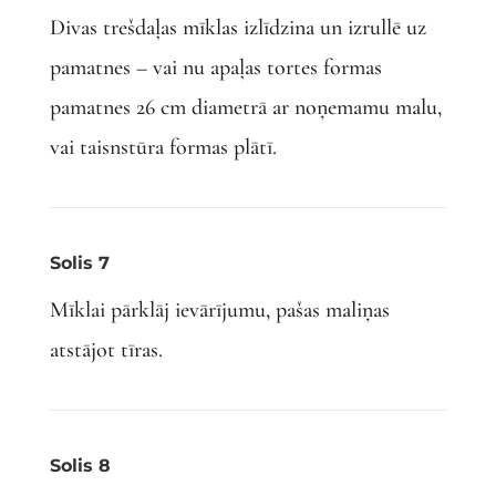
Divas trešdaļas mīklas izlīdzina un izrullē uz
pamatnes – vai nu apaļas tortes formas
pamatnes 26 cm diametrā ar noņemamu malu,
vai taisnstūra formas plātī.
Solis 7
Mīklai pārklāj ievārījumu, pašas maliņas
atstājot tīras.
Solis 8