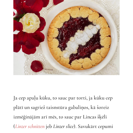
Ja cep apaļu kūku, to sauc par torti, ja kūku cep
plātī un sagriež taisnstūra gabaliņos, kā šoreiz
izmēģinājām arī mēs, to sauc par Lincas šķēli
(
Linzer schnitten
jeb
Linzer slice
). Savukārt cepumi