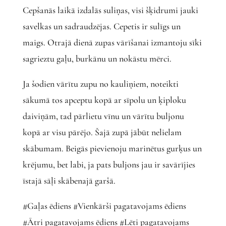
Cepšanās laikā izdalās suliņas, visi šķidrumi jauki
savelkas un sadraudzējas. Cepetis ir sulīgs un
maigs. Otrajā dienā zupas vārīšanai izmantoju sīki
sagrieztu gaļu, burkānu un nokāstu mērci.
Ja šodien vārītu zupu no kauliņiem, noteikti
sākumā tos apceptu kopā ar sīpolu un ķiploku
daiviņām, tad pārlietu vīnu un vārītu buljonu
kopā ar visu pārējo. Šajā zupā jābūt nelielam
skābumam. Beigās pievienoju marinētus gurķus un
krējumu, bet labi, ja pats buljons jau ir savārījies
īstajā sāļi skābenajā garšā.
#Gaļas ēdiens #Vienkārši pagatavojams ēdiens
#Ātri pagatavojams ēdiens #Lēti pagatavojams