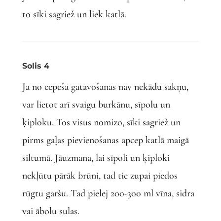
to sīki sagriež un liek katlā.
Solis 4
Ja no cepeša gatavošanas nav nekādu sakņu,
var lietot arī svaigu burkānu, sīpolu un
ķiploku. Tos visus nomizo, sīki sagriež un
pirms gaļas pievienošanas apcep katlā maigā
siltumā. Jāuzmana, lai sīpoli un ķiploki
nekļūtu pārāk brūni, tad tie zupai piedos
rūgtu garšu. Tad pielej 200-300 ml vīna, sidra
vai ābolu sulas.