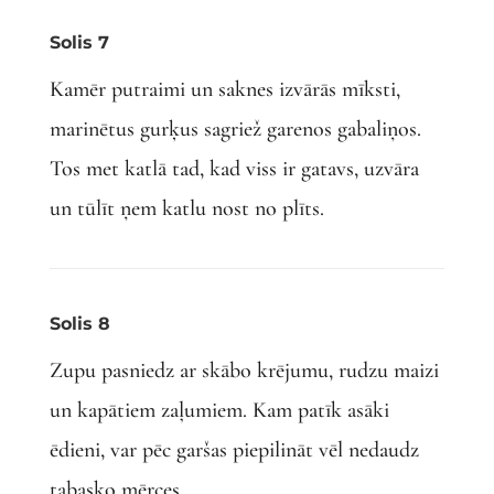
Solis 7
Kamēr putraimi un saknes izvārās mīksti,
marinētus gurķus sagriež garenos gabaliņos.
Tos met katlā tad, kad viss ir gatavs, uzvāra
un tūlīt ņem katlu nost no plīts.
Solis 8
Zupu pasniedz ar skābo krējumu, rudzu maizi
un kapātiem zaļumiem. Kam patīk asāki
ēdieni, var pēc garšas piepilināt vēl nedaudz
tabasko mērces.