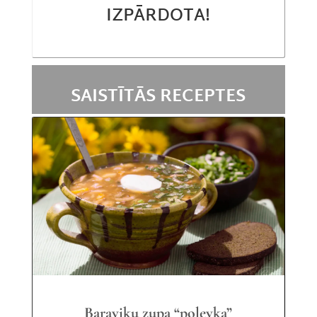
IZPĀRDOTA!
SAISTĪTĀS RECEPTES
Baraviku zupa “polevka”