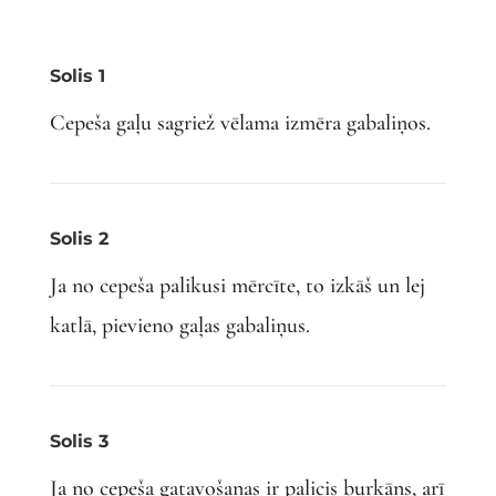
Solis 1
Cepeša gaļu sagriež vēlama izmēra gabaliņos.
Solis 2
Ja no cepeša palikusi mērcīte, to izkāš un lej
katlā, pievieno gaļas gabaliņus.
Solis 3
Ja no cepeša gatavošanas ir palicis burkāns, arī