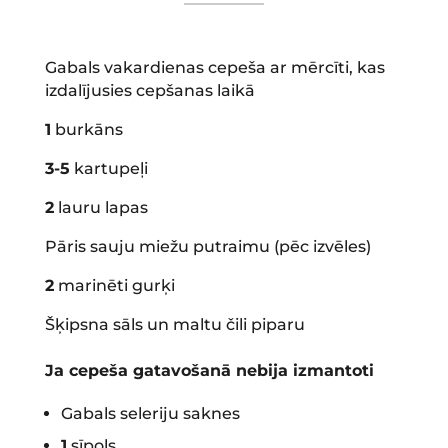
Gabals vakardienas cepeša ar mērcīti, kas
izdalījusies cepšanas laikā
1
burkāns
3-5
kartupeļi
2
lauru lapas
Pāris sauju miežu putraimu (pēc izvēles)
2
marinēti gurķi
Šķipsna sāls un maltu čili piparu
Ja cepeša gatavošanā nebija izmantoti
Gabals seleriju saknes
1
sīpols