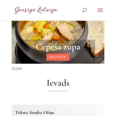
Cepeša zupa
RECEPTE
Zupas
Ievads
Teksts: Sandra Ošiņa