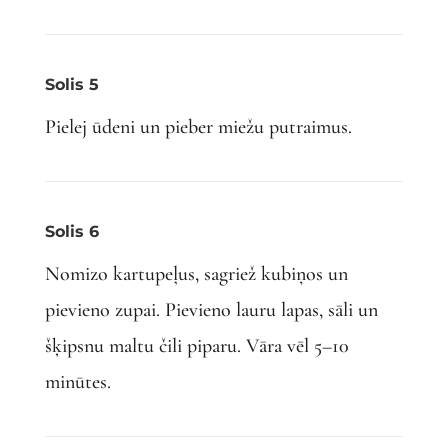
Solis 5
Pielej ūdeni un pieber miežu putraimus.
Solis 6
Nomizo kartupeļus, sagriež kubiņos un
pievieno zupai. Pievieno lauru lapas, sāli un
šķipsnu maltu čili piparu. Vāra vēl 5–10
minūtes.