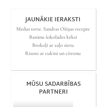
JAUNĀKIE IERAKSTI
Medus torte. Sandras Ošiņas recepte
Banānu šokolādes kēksi
Brokoļi ar zaļo sieru
Risoto ar cukini un citronu
MŪSU SADARBĪBAS
PARTNERI