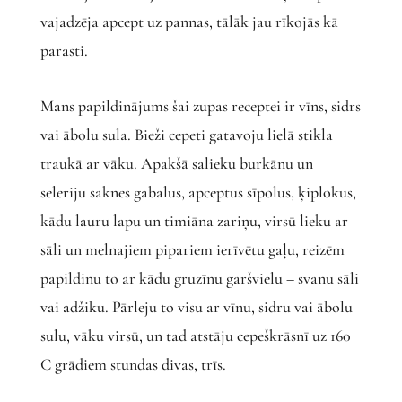
vajadzēja apcept uz pannas, tālāk jau rīkojās kā
parasti.
Mans papildinājums šai zupas receptei ir vīns, sidrs
vai ābolu sula. Bieži cepeti gatavoju lielā stikla
traukā ar vāku. Apakšā salieku burkānu un
seleriju saknes gabalus, apceptus sīpolus, ķiplokus,
kādu lauru lapu un timiāna zariņu, virsū lieku ar
sāli un melnajiem pipariem ierīvētu gaļu, reizēm
papildinu to ar kādu gruzīnu garšvielu – svanu sāli
vai adžiku. Pārleju to visu ar vīnu, sidru vai ābolu
sulu, vāku virsū, un tad atstāju cepeškrāsnī uz 160
C grādiem stundas divas, trīs.