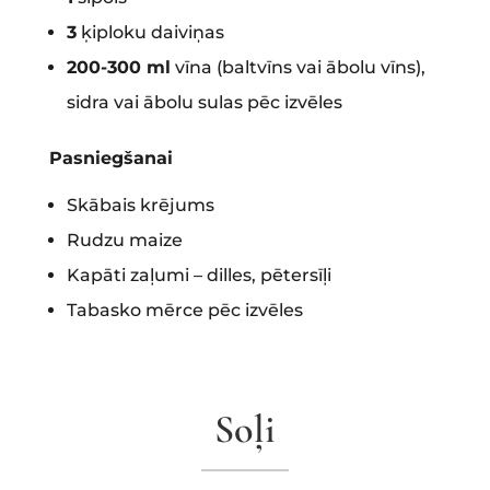
3
ķiploku daiviņas
200-300 ml
vīna (baltvīns vai ābolu vīns),
sidra vai ābolu sulas pēc izvēles
Pasniegšanai
Skābais krējums
Rudzu maize
Kapāti zaļumi – dilles, pētersīļi
Tabasko mērce pēc izvēles
Soļi