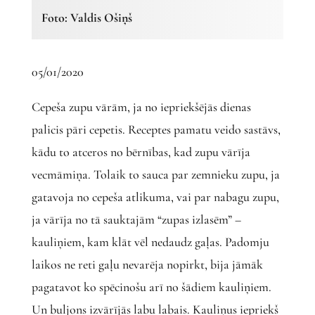
Foto: Valdis Ošiņš
05/01/2020
Cepeša zupu vārām, ja no iepriekšējās dienas
palicis pāri cepetis. Receptes pamatu veido sastāvs,
kādu to atceros no bērnības, kad zupu vārīja
vecmāmiņa. Tolaik to sauca par zemnieku zupu, ja
gatavoja no cepeša atlikuma, vai par nabagu zupu,
ja vārīja no tā sauktajām “zupas izlasēm” –
kauliņiem, kam klāt vēl nedaudz gaļas. Padomju
laikos ne reti gaļu nevarēja nopirkt, bija jāmāk
pagatavot ko spēcinošu arī no šādiem kauliņiem.
Un buljons izvārījās labu labais. Kauliņus iepriekš