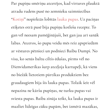
Par pupiņu smēriņu atcerējos, kad virtuves plauktā
atradu rudens pusē no zemnieku saimniecības
“
Kotiņi
” nopirktās lobītās
lauka pupas
. Uz paciņas
etiķetes otrā pusē bija pupiņu kotlešu recepte. To
gan vēl neesam pamēģinājuši, bet gan jau arī sanāk
labas. Atceros, šo pupu veidu mēs reiz apspriedām
ar vēstures pētnieci un podnieci Baibu Dumpi. No
visa, ko senās baltu ciltis ēdušas, pirms vēl no
Dienvidamerikas šurp atceļoja kartupeļi, kā viens
no biežāk lietotiem pārtikas produktiem bez
graudaugiem bija šīs lauka pupas. Tolaik šeit vēl
nepazina ne kāršu pupiņas, ne turku pupas vai
sviesta pupas. Baiba zināja teikt, ka lauka pupas ir
mazliet līdzīgas cūku pupām, bet izmērā mazākas,