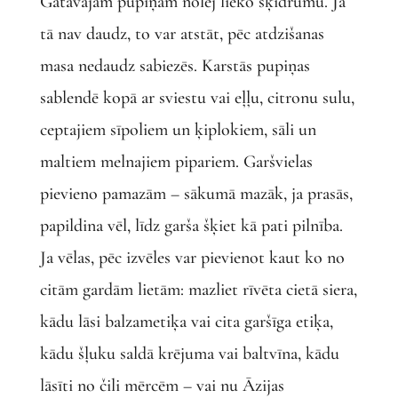
Gatavajām pupiņām nolej lieko šķidrumu. Ja
tā nav daudz, to var atstāt, pēc atdzišanas
masa nedaudz sabiezēs. Karstās pupiņas
sablendē kopā ar sviestu vai eļļu, citronu sulu,
ceptajiem sīpoliem un ķiplokiem, sāli un
maltiem melnajiem pipariem. Garšvielas
pievieno pamazām – sākumā mazāk, ja prasās,
papildina vēl, līdz garša šķiet kā pati pilnība.
Ja vēlas, pēc izvēles var pievienot kaut ko no
citām gardām lietām: mazliet rīvēta cietā siera,
kādu lāsi balzametiķa vai cita garšīga etiķa,
kādu šļuku saldā krējuma vai baltvīna, kādu
lāsīti no čili mērcēm – vai nu Āzijas