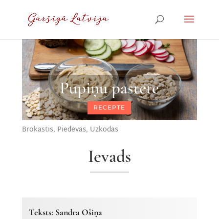
Pupiņu pastēte
RECEPTE
Brokastis
,
Piedevas
,
Uzkodas
Ievads
Teksts: Sandra Ošiņa