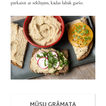
pārkaisīt ar sēkliņām, kādas labāk garšo.
MŪSU GRĀMATA