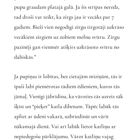
pupu graudam platajā galā. Ja šīs strīpas neredz,
tad droši var teikt, ka zirgs jau ir vecāks par 7
gadiem. Bieži vien negodīgi zirgu tirgotāji uzkrāso
vecākiem zirgiem uz zobiem melnu svītru. Zirgu
pazinēji gan vienmēr atšķirs uzkrāsoto svītru no
dabiskās.”
Ja pupiņas ir lobītas, bez cietajām miziņām, tās ir
īpaši labi piemērotas tādiem ēdieniem, kuros tās
jāmaļ. Vienīgi jābrīdina, ka vāroties tās uzreiz sāk
šķīst un “pieķer” katla dibenam. Tāpēc labāk tās
apliet ar ūdeni vakarā, uzbriedināt un vārīt
nākamajā dienā. Vai arī labāk lietot katliņu ar
nepiedegošu pārklājumu. Vārot katliņu vajag