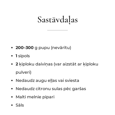
Sastāvdaļas
200–300
g pupu (nevārītu)
1
sīpols
2
ķiploku daiviņas (var aizstāt ar ķiploku
pulveri)
Nedaudz augu eļļas vai sviesta
Nedaudz citronu sulas pēc garšas
Malti melnie pipari
Sāls