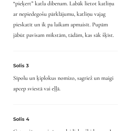
“pieķert” katla dibenam. Labāk lietot katliņu
ar nepiedegošu pārklājumu, katliņu vajag
pieskatīt un ik pa laikam apmaisīt. Pupām
jābūt pavisam mīkstām, tādām, kas sāk šķīst.
Solis 3
Sīpolu un ķiplokus nomizo, sagriež un maigi
apcep sviestā vai eļļā.
Solis 4