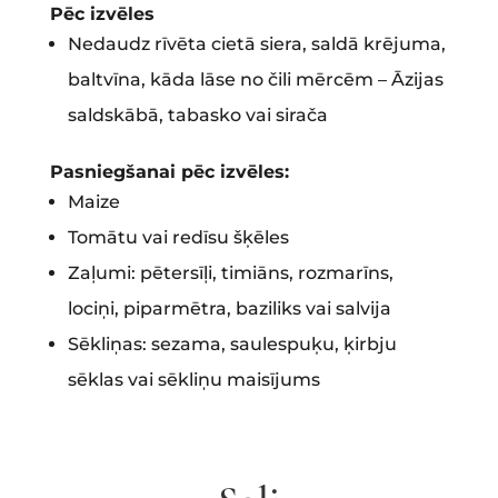
Pēc izvēles
Nedaudz rīvēta cietā siera, saldā krējuma,
baltvīna, kāda lāse no čili mērcēm – Āzijas
saldskābā, tabasko vai sirača
Pasniegšanai pēc izvēles:
Maize
Tomātu vai redīsu šķēles
Zaļumi: pētersīļi, timiāns, rozmarīns,
lociņi, piparmētra, baziliks vai salvija
Sēkliņas: sezama, saulespuķu, ķirbju
sēklas vai sēkliņu maisījums