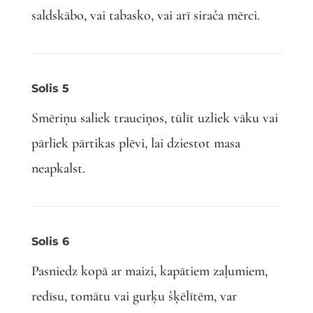
saldskābo, vai tabasko, vai arī sirača mērci.
Solis 5
Smēriņu saliek trauciņos, tūlīt uzliek vāku vai
pārliek pārtikas plēvi, lai dziestot masa
neapkalst.
Solis 6
Pasniedz kopā ar maizi, kapātiem zaļumiem,
redīsu, tomātu vai gurķu šķēlītēm, var