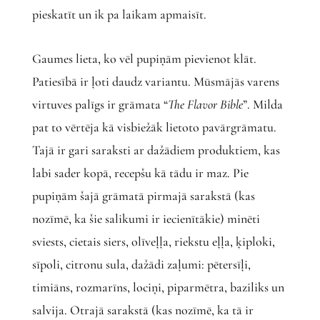
pieskatīt un ik pa laikam apmaisīt.
Gaumes lieta, ko vēl pupiņām pievienot klāt.
Patiesībā ir ļoti daudz variantu. Mūsmājās varens
virtuves palīgs ir grāmata “
The Flavor Bible
”. Milda
pat to vērtēja kā visbiežāk lietoto pavārgrāmatu.
Tajā ir gari saraksti ar dažādiem produktiem, kas
labi sader kopā, recepšu kā tādu ir maz. Pie
pupiņām šajā grāmatā pirmajā sarakstā (kas
nozīmē, ka šie salikumi ir iecienītākie) minēti
sviests, cietais siers, olīveļļa, riekstu eļļa, ķiploki,
sīpoli, citronu sula, dažādi zaļumi: pētersīļi,
timiāns, rozmarīns, lociņi, piparmētra, baziliks un
salvija. Otrajā sarakstā (kas nozīmē, ka tā ir