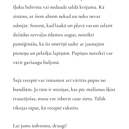
šļuku baltvīna vai nedaudz saldā krējuma. Kā
zināms, ar šiem abiem nekad un neko nevar
sabojāt. Sezonā, kad laukā un pļavā varam salasīt
dažādus savvaļas ēdamos augus, noteikti
pamēģināšu, kā šis smēriņš sader ar jaunajām
pieneņu un pelašķu lapiņām. Pupiņas noteikti var
vārīt garšaugu buljonā.
Šajā receptē var izmantot arī vārītās pupas no
bundžām. Ja tām ir miziņas, kas pēc malšanas šķiet
traucējošas, masu var izberzt caur sietu. Tālāk
rīkojas tāpat, kā receptē rakstīts.
Lai jums iedvesma, draugi!