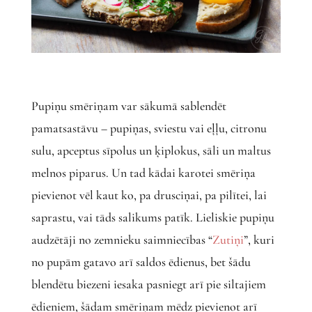
Pupiņu smēriņam var sākumā sablendēt
pamatsastāvu – pupiņas, sviestu vai eļļu, citronu
sulu, apceptus sīpolus un ķiplokus, sāli un maltus
melnos piparus. Un tad kādai karotei smēriņa
pievienot vēl kaut ko, pa drusciņai, pa pilītei, lai
saprastu, vai tāds salikums patīk. Lieliskie pupiņu
audzētāji no zemnieku saimniecības “
Zutiņi
”, kuri
no pupām gatavo arī saldos ēdienus, bet šādu
blendētu biezeni iesaka pasniegt arī pie siltajiem
ēdieniem, šādam smēriņam mēdz pievienot arī