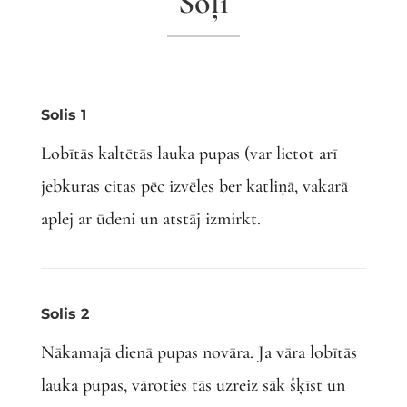
Soļi
Solis 1
Lobītās kaltētās lauka pupas (var lietot arī
jebkuras citas pēc izvēles ber katliņā, vakarā
aplej ar ūdeni un atstāj izmirkt.
Solis 2
Nākamajā dienā pupas novāra. Ja vāra lobītās
lauka pupas, vāroties tās uzreiz sāk šķīst un