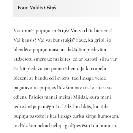
Foto: Valdis Ošiņš
Vai tomēr pupiņu smēriņš? Vai varbūt biezenis?
Vai ķausis? Vai varbūt stūķis? Sauc, kā gribi, šo
blendēto pupiņu masu ar dažādām piedevām,
atdzesētu smērē uz maizītes, ēd ar karoti, siltu var
ēst kā piedevu vai pamatēdienu. Ja kartupeļu
biezeni ar baudu ēd ikviens, tad līdzīgā veidā
pagatavotas pupiņas līdz šim nav tik ļoti ierasts
ēdiens. Paldies manai meitai Mildai, kura mani
iedrošināja pamēģināt. Līdz šim likās, ka tāda
pupiņu pastēte ir kas līdzīgs turku zirņu humosam,
un līdz šim nekad nebija gadījies ēst tādu humosu,