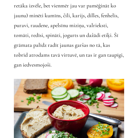
retāka izvēle, bet vienmēr jau var pamēģināt ko
jaunu) minēti kumīns, čili, karijs, dilles, fenhelis,
puravi, raudene, apelsīnu miziņa, valrieksti,
tomāti, redīsi, spināti, jogurts un dažādi etiķi. Šī
grāmata palīdz radīt jaunas garšas no tā, kas
tobrīd atrodams tavā virtuvē, un tas ir gan taupīgi,
gan iedvesmojoši.