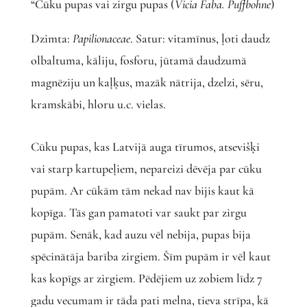
“Cūku pupas vai zirgu pupas (
Vicia Faba. Puffbohne
)
Dzimta:
Papilionaceae
. Satur: vitamīnus, ļoti daudz
olbaltuma, kāliju, fosforu, jūtamā daudzumā
magnēziju un kaļķus, mazāk nātrija, dzelzi, sēru,
kramskābi, hloru u.c. vielas.
Cūku pupas, kas Latvijā auga tīrumos, atsevišķi
vai starp kartupeļiem, nepareizi dēvēja par cūku
pupām. Ar cūkām tām nekad nav bijis kaut kā
kopīga. Tās gan pamatoti var saukt par zirgu
pupām. Senāk, kad auzu vēl nebija, pupas bija
spēcinātāja barība zirgiem. Šīm pupām ir vēl kaut
kas kopīgs ar zirgiem. Pēdējiem uz zobiem līdz 7
gadu vecumam ir tāda pati melna, tieva strīpa, kā