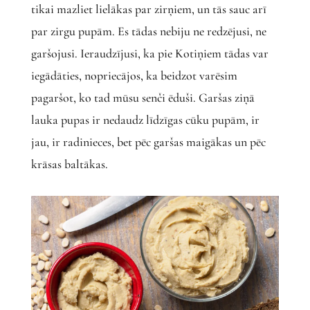
tikai mazliet lielākas par zirņiem, un tās sauc arī
par zirgu pupām. Es tādas nebiju ne redzējusi, ne
garšojusi. Ieraudzījusi, ka pie Kotiņiem tādas var
iegādāties, nopriecājos, ka beidzot varēsim
pagaršot, ko tad mūsu senči ēduši. Garšas ziņā
lauka pupas ir nedaudz līdzīgas cūku pupām, ir
jau, ir radinieces, bet pēc garšas maigākas un pēc
krāsas baltākas.