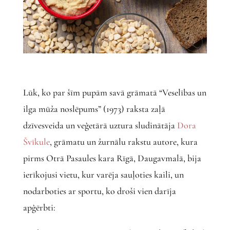
Lūk, ko par šīm pupām savā grāmatā “Veselības un
ilga mūža noslēpums” (1973) raksta zaļā
dzīvesveida un veģetārā uztura sludinātāja
Dora
Švīkule
, grāmatu un žurnālu rakstu autore, kura
pirms Otrā Pasaules kara Rīgā, Daugavmalā, bija
ierīkojusi vietu, kur varēja sauļoties kaili, un
nodarboties ar sportu, ko droši vien darīja
apģērbti: