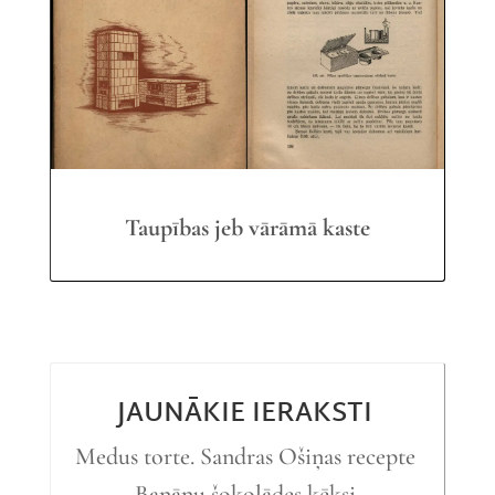
Taupības jeb vārāmā kaste
JAUNĀKIE IERAKSTI
Medus torte. Sandras Ošiņas recepte
Banānu šokolādes kēksi