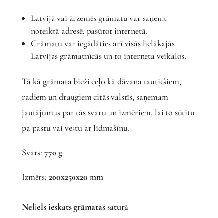
Latvijā vai ārzemēs grāmatu var saņemt
noteiktā adresē, pasūtot internetā.
Grāmatu var iegādāties arī visās lielākajās
Latvijas grāmatnīcās un to interneta veikalos.
Tā kā grāmata bieži ceļo kā dāvana tautiešiem,
radiem un draugiem citās valstīs, saņemam
jautājumus par tās svaru un izmēriem, lai to sūtītu
pa pastu vai vestu ar lidmašīnu.
Svars:
770 g
Izmērs:
200x250x20 mm
Neliels ieskats grāmatas saturā