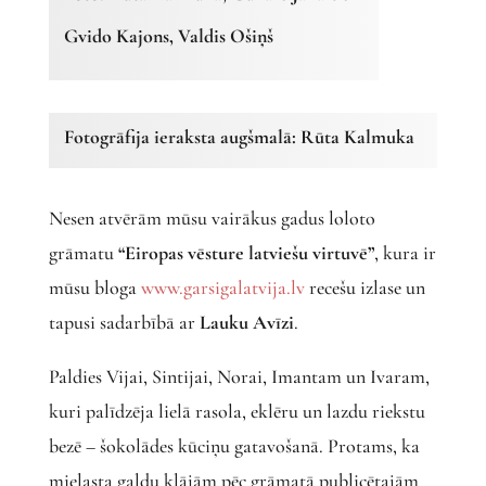
Gvido Kajons, Valdis Ošiņš
Fotogrāfija ieraksta augšmalā: Rūta Kalmuka
Nesen atvērām mūsu vairākus gadus loloto
grāmatu
“Eiropas vēsture latviešu virtuvē”
, kura ir
mūsu bloga
www.garsigalatvija.lv
recešu izlase un
tapusi sadarbībā ar
Lauku Avīzi
.
Paldies Vijai, Sintijai, Norai, Imantam un Ivaram,
kuri palīdzēja lielā rasola, eklēru un lazdu riekstu
bezē – šokolādes kūciņu gatavošanā. Protams, ka
mielasta galdu klājām pēc grāmatā publicētajām