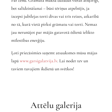
Par cenu. Grāmata maksā dažādās vietās atšķirīgi,
bet salīdzināšanai – būsi tēriņus atpelnījis, ja
izcepsi jubilejas torti divas vai trīs reizes, atkarībā
no tā, kurā vietā pirksi grāmatu vai torti. Nemaz
jau nerunājot par mājās gatavotā ēdienā ielikto
mīlestības enerģiju.
Ļoti priecāsimies saņemt atsauksmes mūsu mājas
lapā
www.garsigalatvija.lv
. Lai noder tev un
taviem tuvajiem ikdienā un svētkos!
Attēlu galerija