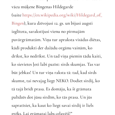
vācu mūķene Bingenas Hildegarde
(saite
https://en.wikipedia.org/wiki/Hildegard_of_
Bingen
), kura dzīvojusi 12. gs. un bijusi augsti
izglītota, sarakstījusi vienu no pirmajām
pavārgrāmatām. Viņa tur apraksta visādas diētas,
kādi produkti der dažādu orgānu vainām, ko
drīkst, ko nedrīkst. Un tad viņa piemin tādu kaiti,
ko sievietes ļoti labi pazīst: sirds skumjas. Tas var
būt jebkas! Un tur viņa raksta tā: tad, kad sirds
skumst, tai nevajag liegt NEKO. Dodiet sirdij, ko
tā tajā brīdī prasa. Es domāju, ka šī grāmata
palīdzēs dot jūsu sirdīm, ko tās prasa. Un jūs
sapratīsiet, ka kaut ko liegt savai sirdij ir liels
grēks. Lai grāmatai labs ceļavējš!”