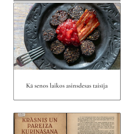
Kā senos laikos asinsdesas taisīja