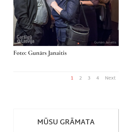
Foto: Gunārs Janaitis
1
2
3
4
Next
MŪSU GRĀMATA