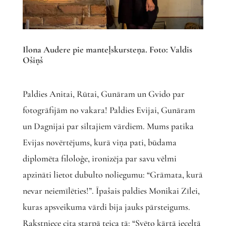
Ilona Audere pie manteļskursteņa. Foto: Valdis
Ošiņš
Paldies Anitai, Rūtai, Gunāram un Gvido par
fotogrāfijām no vakara! Paldies Evijai, Gunāram
un Dagnijai par siltajiem vārdiem. Mums patika
Evijas novērtējums, kurā viņa pati, būdama
diplomēta filoloģe, ironizēja par savu vēlmi
apzināti lietot dubulto noliegumu: “Grāmata, kurā
nevar neiemīlēties!”. Īpašais paldies Monikai Zīlei,
kuras apsveikuma vārdi bija jauks pārsteigums.
Rakstniece cita starpā teica tā: “Svēto kārtā ieceltā