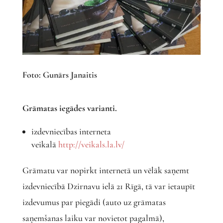
Foto: Gunārs Janaitis
Grāmatas iegādes varianti.
izdevniecības interneta
veikalā
http://veikals.la.lv/
Grāmatu var nopirkt internetā un vēlāk saņemt
izdevniecībā Dzirnavu ielā 21 Rīgā, tā var ietaupīt
izdevumus par piegādi (auto uz grāmatas
saņemšanas laiku var novietot pagalmā),