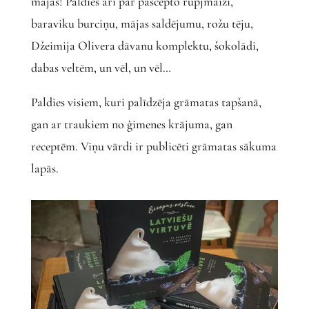
mājās! Paldies arī par pašcepto rupjmaizi,
baraviku burciņu, mājas saldējumu, rožu tēju,
Džeimija Olivera dāvanu komplektu, šokolādi,
dabas veltēm, un vēl, un vēl…
Paldies visiem, kuri palīdzēja grāmatas tapšanā,
gan ar traukiem no ģimenes krājuma, gan
receptēm. Viņu vārdi ir publicēti grāmatas sākuma
lapās.