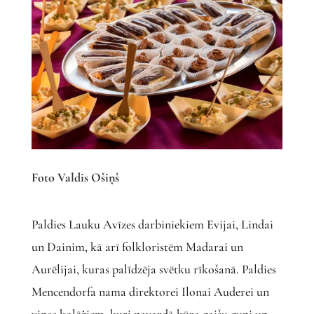
Foto Valdis Ošiņš
Paldies Lauku Avīzes darbiniekiem Evijai, Lindai
un Dainim, kā arī folkloristēm Madarai un
Aurēlijai, kuras palīdzēja svētku rīkošanā. Paldies
Mencendorfa nama direktorei Ilonai Auderei un
viņas kolēģiem, kuri pavardā kūra gaišu guni un