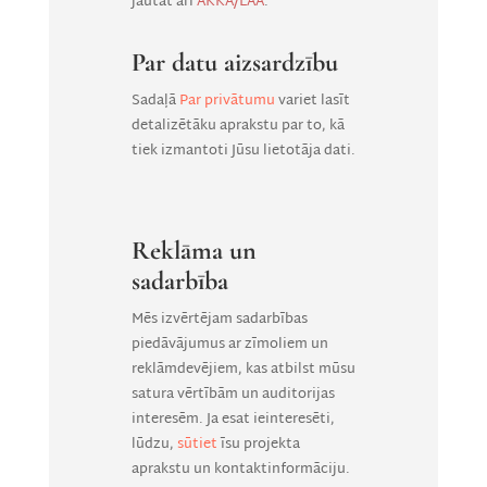
jautāt arī
AKKA/LAA
.
Par datu aizsardzību
Sadaļā
Par privātumu
variet lasīt
detalizētāku aprakstu par to, kā
tiek izmantoti Jūsu lietotāja dati.
Reklāma un
sadarbība
Mēs izvērtējam sadarbības
piedāvājumus ar zīmoliem un
reklāmdevējiem, kas atbilst mūsu
satura vērtībām un auditorijas
interesēm. Ja esat ieinteresēti,
lūdzu,
sūtiet
īsu projekta
aprakstu un kontaktinformāciju.