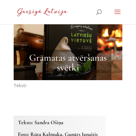
Grāmatas atvēršanas
svētki
Teksti
Teksts: Sandra Ošiņa
Foto: Rūta Kalmuka, Gunārs Janaitis