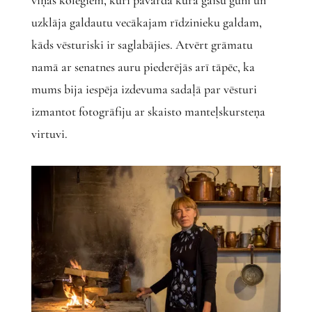
uzklāja galdautu vecākajam rīdzinieku galdam,
kāds vēsturiski ir saglabājies. Atvērt grāmatu
namā ar senatnes auru piederējās arī tāpēc, ka
mums bija iespēja izdevuma sadaļā par vēsturi
izmantot fotogrāfiju ar skaisto manteļskursteņa
virtuvi.