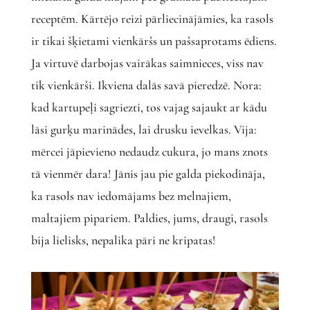
receptēm. Kārtējo reizi pārliecinājāmies, ka rasols
ir tikai šķietami vienkāršs un pašsaprotams ēdiens.
Ja virtuvē darbojas vairākas saimnieces, viss nav
tik vienkārši. Ikviena dalās savā pieredzē. Nora:
kad kartupeļi sagriezti, tos vajag sajaukt ar kādu
lāsi gurķu marinādes, lai drusku ievelkas. Vija:
mērcei jāpievieno nedaudz cukura, jo mans znots
tā vienmēr dara! Jānis jau pie galda piekodināja,
ka rasols nav iedomājams bez melnajiem,
maltajiem pipariem. Paldies, jums, draugi, rasols
bija lielisks, nepalika pāri ne kripatas!