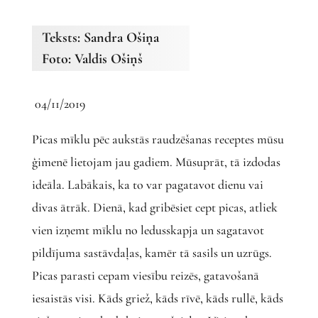
Teksts: Sandra Ošiņa
Foto: Valdis Ošiņš
04/11/2019
Picas mīklu pēc aukstās raudzēšanas receptes mūsu
ģimenē lietojam jau gadiem. Mūsuprāt, tā izdodas
ideāla. Labākais, ka to var pagatavot dienu vai
divas ātrāk. Dienā, kad gribēsiet cept picas, atliek
vien izņemt mīklu no ledusskapja un sagatavot
pildījuma sastāvdaļas, kamēr tā sasils un uzrūgs.
Picas parasti cepam viesību reizēs, gatavošanā
iesaistās visi. Kāds griež, kāds rīvē, kāds rullē, kāds