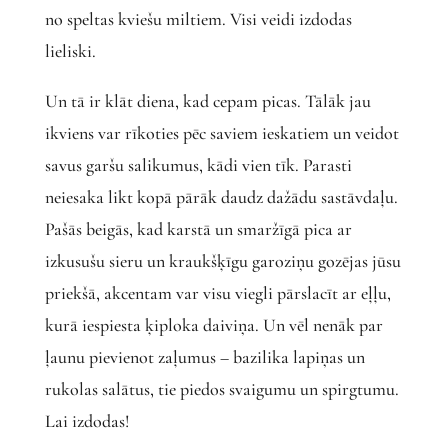
no speltas kviešu miltiem. Visi veidi izdodas
lieliski.
Un tā ir klāt diena, kad cepam picas. Tālāk jau
ikviens var rīkoties pēc saviem ieskatiem un veidot
savus garšu salikumus, kādi vien tīk. Parasti
neiesaka likt kopā pārāk daudz dažādu sastāvdaļu.
Pašās beigās, kad karstā un smaržīgā pica ar
izkusušu sieru un kraukšķīgu garoziņu gozējas jūsu
priekšā, akcentam var visu viegli pārslacīt ar eļļu,
kurā iespiesta ķiploka daiviņa. Un vēl nenāk par
ļaunu pievienot zaļumus – bazilika lapiņas un
rukolas salātus, tie piedos svaigumu un spirgtumu.
Lai izdodas!