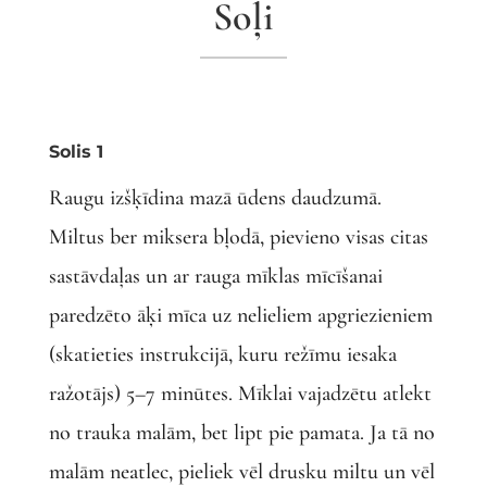
Soļi
Solis 1
Raugu izšķīdina mazā ūdens daudzumā.
Miltus ber miksera bļodā, pievieno visas citas
sastāvdaļas un ar rauga mīklas mīcīšanai
paredzēto āķi mīca uz nelieliem apgriezieniem
(skatieties instrukcijā, kuru režīmu iesaka
ražotājs) 5–7 minūtes. Mīklai vajadzētu atlekt
no trauka malām, bet lipt pie pamata. Ja tā no
malām neatlec, pieliek vēl drusku miltu un vēl