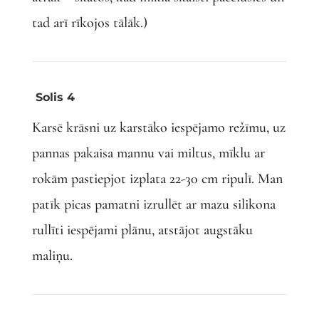
tad arī rīkojos tālāk.)
Solis 4
Karsē krāsni uz karstāko iespējamo režīmu, uz
pannas pakaisa mannu vai miltus, mīklu ar
rokām pastiepjot izplata 22-30 cm ripulī. Man
patīk picas pamatni izrullēt ar mazu silikona
rullīti iespējami plānu, atstājot augstāku
maliņu.