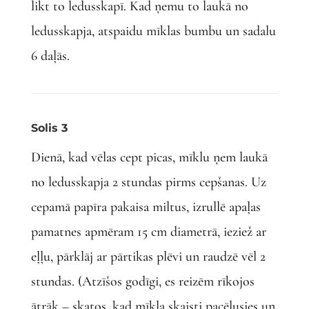
likt to ledusskapī. Kad ņemu to laukā no
ledusskapja, atspaidu mīklas bumbu un sadalu
6 daļās.
Solis 3
Dienā, kad vēlas cept picas, mīklu ņem laukā
no ledusskapja 2 stundas pirms cepšanas. Uz
cepamā papīra pakaisa miltus, izrullē apaļas
pamatnes apmēram 15 cm diametrā, ieziež ar
eļļu, pārklāj ar pārtikas plēvi un raudzē vēl 2
stundas. (Atzīšos godīgi, es reizēm rīkojos
ātrāk – skatos, kad mīkla skaisti pacēlusies un