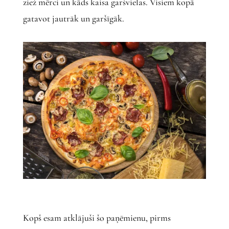
ziež mērci un kāds kaisa garšvielas. Visiem kopā
gatavot jautrāk un garšīgāk.
Kopš esam atklājuši šo paņēmienu, pirms