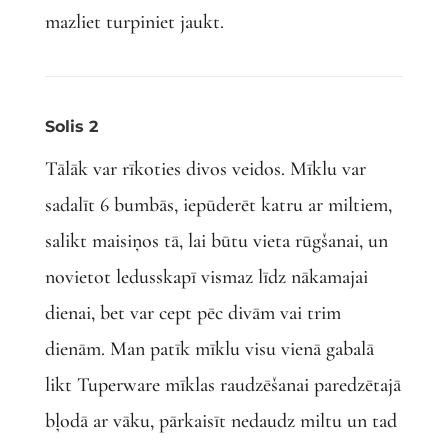
mazliet turpiniet jaukt.
Solis 2
Tālāk var rīkoties divos veidos. Mīklu var
sadalīt 6 bumbās, iepūderēt katru ar miltiem,
salikt maisiņos tā, lai būtu vieta rūgšanai, un
novietot ledusskapī vismaz līdz nākamajai
dienai, bet var cept pēc divām vai trim
dienām. Man patīk mīklu visu vienā gabalā
likt Tuperware mīklas raudzēšanai paredzētajā
bļodā ar vāku, pārkaisīt nedaudz miltu un tad