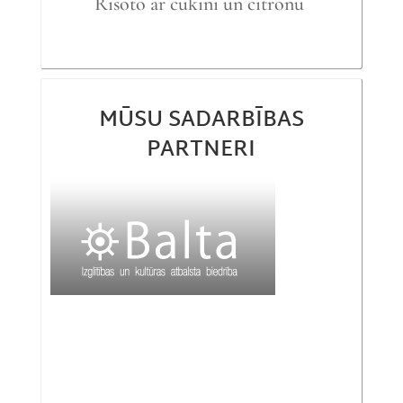
Risoto ar cukini un citronu
MŪSU SADARBĪBAS
PARTNERI