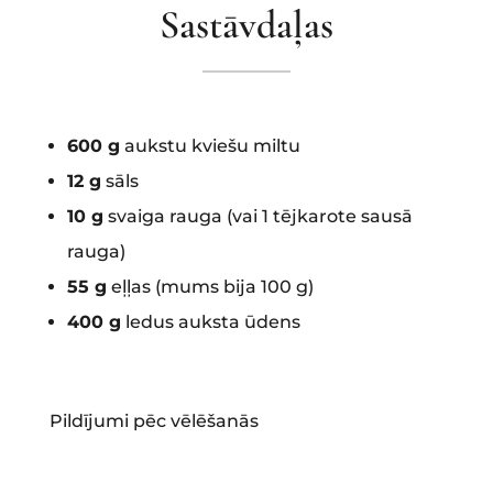
Sastāvdaļas
600 g
aukstu kviešu miltu
12 g
sāls
10 g
svaiga rauga (vai 1 tējkarote sausā
rauga)
55 g
eļļas (mums bija 100 g)
400 g
ledus auksta ūdens
Pildījumi pēc vēlēšanās