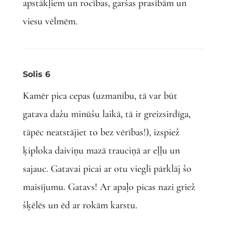
apstākļiem un rocības, garšas prasībām un
viesu vēlmēm.
Solis 6
Kamēr pica cepas (uzmanību, tā var būt
gatava dažu minūšu laikā, tā ir greizsirdīga,
tāpēc neatstājiet to bez vērības!), izspiež
ķiploka daiviņu mazā trauciņā ar eļļu un
sajauc. Gatavai picai ar otu viegli pārklāj šo
maisījumu. Gatavs! Ar apaļo picas nazi griež
šķēlēs un ēd ar rokām karstu.