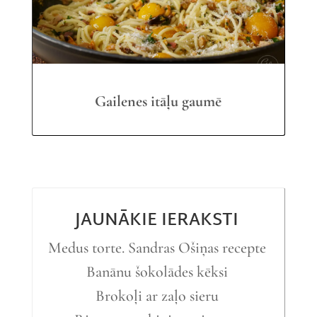
Gailenes itāļu gaumē
JAUNĀKIE IERAKSTI
Medus torte. Sandras Ošiņas recepte
Banānu šokolādes kēksi
Brokoļi ar zaļo sieru