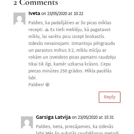
2 Comments
Iveta
on 23/05/2020 at 10:22
Paldies, ka padalījāties ar šo picas mīklas
recepti. 🙏 Es tieši meklēju, kā pagatavot
mīklu, lai varētu picu izcept brokastīs.
Izdevās nevainojami. Izmantoju pilngraudu
un parastos miltus 3:2, mīklu mīcīju ar
rokām un izveidoto picas pamatni raudzēju
tikai tik ilgi, kamēr uzkarsa krāsns. Cepu
piecas minūtes 250 grādos. Mīkla pacēlās
labi.
Paldies! 🤩
Reply
Garsiga Latvija
on 23/05/2020 at 15:31
Paldies, Iveta, priecājamies, ka izdevās
labi! Mēs šo aukstās raudzēšanas metodi