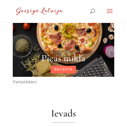
Picas mīkla
RECEPTE
Pamatēdieni
Ievads