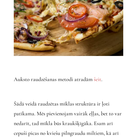
Auksto raudzēšanas metodi atradām
šeit
.
Šādā veidā raudzētas mīklas struktūra ir ļoti
patīkama. Mēs pievienojam vairāk eļļas, bet to var
nedarīt, tad mīkla būs kraukšķīgāka. Esam arī
cepuši picas no kviešu pilngraudu miltiem, kā arī