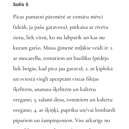
Solis 5
Picas pamatni pārsmērē ar tomātu mērci
(ideāli, ja pašu gatavotu), pārkaisa ar rīvētu
sieru, liek virsū, ko nu labpatīk un kas nu
kuram garšo. Mūsu ģimenē mīļākie veidi ir: 1.
ar mocarellu, tomātiem un baziliku (pēdējo
liek beigās, kad pica jau gatava); 2. ar ķiplokā
un sviestā viegli apceptām vistas filejas
šķēlītēm, ananasa šķēlītēm un kaltētu
oregano; 3. salami desu, tomātiem un kaltētu
oregano; 4. ar šķiņķi, papriku un/vai lombardi
pipariem un šampinjoniem. Viss atkarīgs no