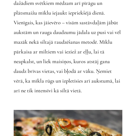
dažādiem svētkiem mēdzam arī pīrāgu un
plātsmaižu mīklu iejaukt iepriekšējā dienā.
Vienīgais, kas jāievēro – visām sastāvdaļām jābūt
aukstām un rauga daudzumu jādala uz pusi vai vēl
mazāk nekā siltajā raudzēšanas metodē. Mīklu
pārkaisa ar miltiem vai ieziež ar eļļu, lai tā
neapkalst, un liek maisiņos, kuros atstāj gana
daudz brīvas vietas, vai bļodā ar vāku. Ņemiet
vērā, ka mīkla rūgs un izpletīsies arī aukstumā, lai
arī ne tik intensīvi kā siltā vietā.